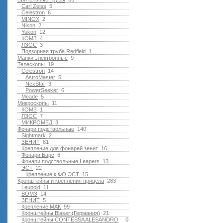
Carl Zeiss
5
Celestron
6
MINOX
2
Nikon
2
Yukon
12
КОМЗ
4
ЛЗОС
3
Подзорная труба Redfield
1
Манки электронные
9
Телескопы
19
Celestron
14
AstroMaster
5
NexStar
3
PowerSeeker
6
Meade
5
Микроскопы
11
КОМЗ
1
ЛЗОС
7
МИКРОМЕД
3
Фонари подствольные
140
Sightmark
2
ЗЕНИТ
81
Крепление для фонарей зенит
16
Фонари Барс
6
Фонари подствольные Leapers
13
ЭСТ
22
Крепление к ФО ЭСТ
15
Кронштейны и крепления прицела
283
Leupold
11
ВОМЗ
14
ЗЕНИТ
5
Крепление МАК
99
Кронштейны Blaser (Германия)
21
Кронштейны CONTESSA ALESANDRO
0