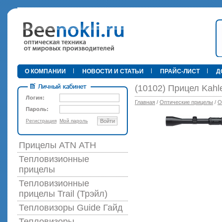
•
О КОМПАНИИ
НОВОСТИ И СТАТЬИ
ПРАЙС-ЛИСТ
Д
(10102) Прицел Kahle
Логин:
Главная
/
Оптические прицелы
/
О
Пароль:
Регистрация
Мой пароль
Войти
89 000 р
Прицелы ATN АТН
Тепловизионные
прицелы
Тепловизионные
прицелы Trail (Трэйл)
Тепловизоры Guide Гайд
Тепловизоры