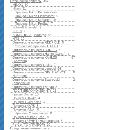
Оптические прицелы
347
MINOX
10
Nikon
31
Прицелы Nikon Buckmasters
0
Прицелы Nikon Fieldmaster
5
Прицелы Nikon Monarch
19
Прицелы Nikon ProStaff
7
Schmidt & Bender
9
VIXEN
7
ВОМЗ ПИЛАД Вологда
53
НПЗ
10
Оптические прицелы REDFIELD
0
Оптические прицелы HAKKO
0
Оптические прицелы BURRIS
7
Оптические прицелы Hakko (Хакко)
1
Оптические прицелы KAHLES
67
(Австрия)
Оптические прицелы Leica
7
Оптические прицелы Leupold
64
Оптические прицелы NIGHTFORCE
0
Найтфорс
Оптические прицелы Swarovski
2
(сваровски)
Оптические прицелы Дедал
3
ПОСП (БЕЛОМО-ЗЕНИТ)
25
прицел Docter
13
Прицелы Hawke
4
Прицелы Carl Zeiss
3
Прицелы KAPS
3
Прицелы Yukon
0
Прицелы Yukon Jaeger
0
Прицелы Yukon (Craft)
0
Прицелы ЗЕНИТ (Красногорск)
8
РЫСЬ (ТОЧПРИБОР)
20
Прицельные комплексы
7