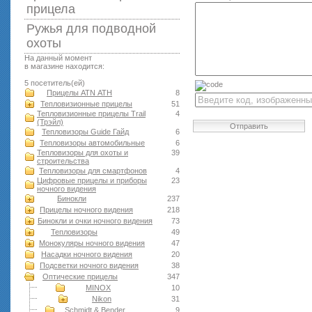
прицела
Ружья для подводной
оxоты
На данный момент
в магазине находится:
5 посетитель(ей)
Прицелы ATN АТН
8
Тепловизионные прицелы
51
Тепловизионные прицелы Trail
4
(Трэйл)
Отправить
Тепловизоры Guide Гайд
6
Тепловизоры автомобильные
6
Тепловизоры для охоты и
39
строительства
Тепловизоры для смартфонов
4
Цифровые прицелы и приборы
23
ночного видения
Бинокли
237
Прицелы ночного видения
218
Бинокли и очки ночного видения
73
Тепловизоры
49
Монокуляры ночного видения
47
Насадки ночного видения
20
Подсветки ночного видения
38
Оптические прицелы
347
MINOX
10
Nikon
31
Schmidt & Bender
9