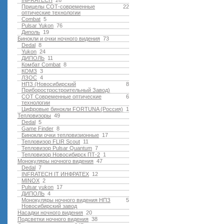
INFRATECH
26
Прицелы СОТ-современные
22
оптические технологии
Combat
5
Pulsar Yukon
76
Диполь
19
Бинокли и очки ночного видения
73
Dedal
8
Yukon
24
ДИПОЛЬ
11
Комбат Combat
8
КОМЗ
3
ЛЗОС
4
НПЗ (Новосибирский
8
Приборостростроительный Завод)
СОТ Современные оптические
6
технологии
Цифровые бинокли FORTUNA (Россия)
1
Тепловизоры
49
Dedal
5
Game Finder
8
Бинокли очки тепловизионные
17
Тепловизор FLIR Scout
11
Тепловизор Pulsar Quantum
7
Тепловизор Новосибирск ПТ-2
1
Монокуляры ночного видения
47
Dedal
7
INFRATECH IT ИНФРАТЕХ
12
MINOX
2
Pulsar yukon
17
ДИПОЛЬ
4
Монокуляры ночного видения НПЗ
5
Новосибирский завод
Насадки ночного видения
20
Подсветки ночного видения
38