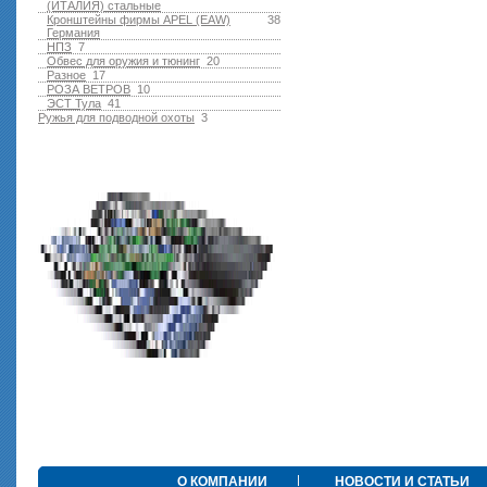
(ИТАЛИЯ) стальные
Кронштейны фирмы APEL (EAW)
38
Германия
НПЗ
7
Обвес для оружия и тюнинг
20
Разное
17
РОЗА ВЕТРОВ
10
ЭСТ Тула
41
Ружья для подводной оxоты
3
О КОМПАНИИ
НОВОСТИ И СТАТЬИ