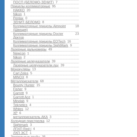
ПОСП (БЕЛОМО-ЗЕНИТ)
7
Прицелы коллиматорные
95
HAKKO
20
Nikon
1
Pentax
0
ЗЕНИТ-БЕЛОМО
8
Коллиматорные прицелы Aimpoint
18
(Швеция)
Коллиматорные прицелы Docter
23
Доктор
Коллиматорные прицелы EOTech
16
Коллиматорные прицелы SightMark
9
Лазерные дальномеры
49
Newcon
1
Nikon
2
Лазерные целеуказатели
39
Лазерные целеуказатели лцу
39
Монокуляры
13
Carl Zeiss
5
MINOX
8
Металлоискатели
68
Bounty Hunter
15
Fisher
9
Garrett
9
Garrett Ace
1
Minelab
9
Teknetics
4
Whites
12
XP
6
металлоискатель AKA
3
Холодная пристрелка
12
Sightmark
3
ЛПХП Red-i
4
ЛХП ЭСТ
1
Зрительные трубы
35