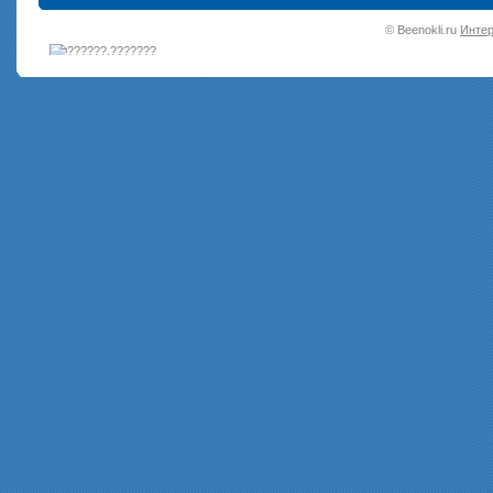
•
© Beenokli.ru
Интер