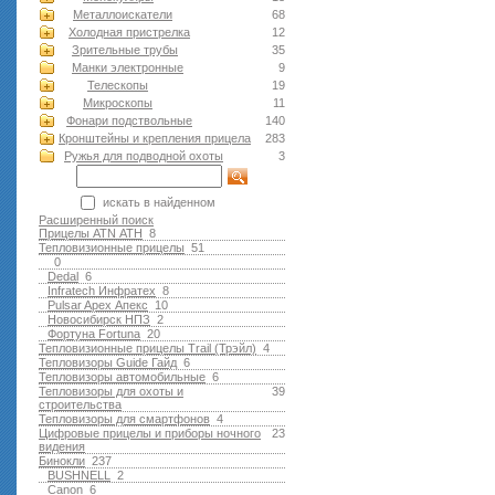
Металлоискатели
68
Холодная пристрелка
12
Зрительные трубы
35
Манки электронные
9
Телескопы
19
Микроскопы
11
Фонари подствольные
140
Кронштейны и крепления прицела
283
Ружья для подводной оxоты
3
искать в найденном
Расширенный поиск
Прицелы ATN АТН
8
Тепловизионные прицелы
51
0
Dedal
6
Infratech Инфратех
8
Pulsar Apex Апекс
10
Новосибирск НПЗ
2
Фортуна Fortuna
20
Тепловизионные прицелы Trail (Трэйл)
4
Тепловизоры Guide Гайд
6
Тепловизоры автомобильные
6
Тепловизоры для охоты и
39
строительства
Тепловизоры для смартфонов
4
Цифровые прицелы и приборы ночного
23
видения
Бинокли
237
BUSHNELL
2
Canon
6