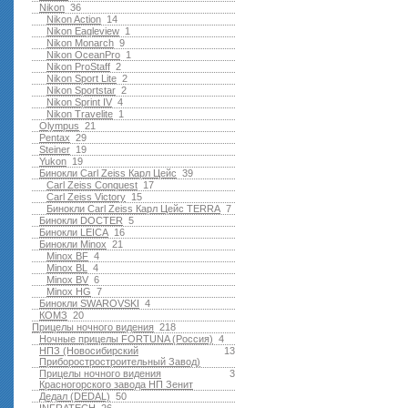
Nikon
36
Nikon Action
14
Nikon Eagleview
1
Nikon Monarch
9
Nikon OceanPro
1
Nikon ProStaff
2
Nikon Sport Lite
2
Nikon Sportstar
2
Nikon Sprint IV
4
Nikon Travelite
1
Olympus
21
Pentax
29
Steiner
19
Yukon
19
Бинокли Carl Zeiss Карл Цейс
39
Carl Zeiss Conquest
17
Carl Zeiss Victory
15
Бинокли Carl Zeiss Карл Цейс TERRA
7
Бинокли DOCTER
5
Бинокли LEICA
16
Бинокли Minox
21
Minox BF
4
Minox BL
4
Minox BV
6
Minox HG
7
Бинокли SWAROVSKI
4
КОМЗ
20
Прицелы ночного видения
218
Ночные прицелы FORTUNA (Россия)
4
НПЗ (Новосибирский
13
Приборостростроительный Завод)
Прицелы ночного видения
3
Красногорского завода НП Зенит
Дедал (DEDAL)
50