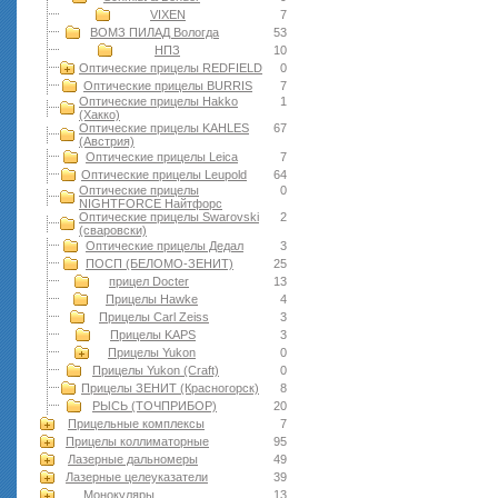
VIXEN
7
ВОМЗ ПИЛАД Вологда
53
НПЗ
10
Оптические прицелы REDFIELD
0
Оптические прицелы BURRIS
7
Оптические прицелы Hakko
1
(Хакко)
Оптические прицелы KAHLES
67
(Австрия)
Оптические прицелы Leica
7
Оптические прицелы Leupold
64
Оптические прицелы
0
NIGHTFORCE Найтфорс
Оптические прицелы Swarovski
2
(сваровски)
Оптические прицелы Дедал
3
ПОСП (БЕЛОМО-ЗЕНИТ)
25
прицел Docter
13
Прицелы Hawke
4
Прицелы Carl Zeiss
3
Прицелы KAPS
3
Прицелы Yukon
0
Прицелы Yukon (Craft)
0
Прицелы ЗЕНИТ (Красногорск)
8
РЫСЬ (ТОЧПРИБОР)
20
Прицельные комплексы
7
Прицелы коллиматорные
95
Лазерные дальномеры
49
Лазерные целеуказатели
39
Монокуляры
13