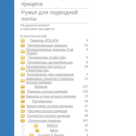
прицела
Ружья для подводной
оxоты
На данный момент
в магазине находится:
8 посетитель(ей)
Прицелы ATN АТН
8
Тепловизионные прицелы
51
Тепловизионные прицелы Trail
4
(Трэйл)
Тепловизоры Guide Гайд
6
Тепловизоры автомобильные
6
Тепловизоры для охоты и
39
строительства
Тепловизоры для смартфонов
4
Цифровые прицелы и приборы
23
ночного видения
Бинокли
237
Прицелы ночного видения
218
Бинокли и очки ночного видения
73
Тепловизоры
49
Монокуляры ночного видения
47
Насадки ночного видения
20
Подсветки ночного видения
38
Оптические прицелы
347
MINOX
10
Nikon
31
Schmidt & Bender
9