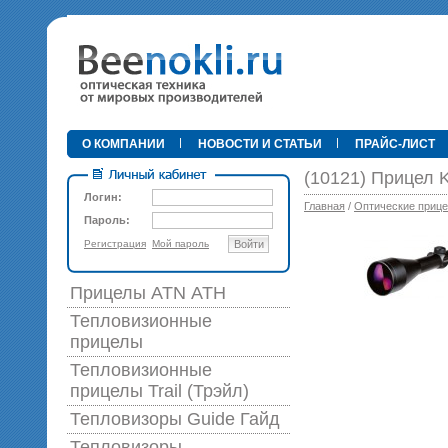
•
О КОМПАНИИ
НОВОСТИ И СТАТЬИ
ПРАЙС-ЛИСТ
(10121) Прицел K
Логин:
Главная
/
Оптические приц
Пароль:
Регистрация
Мой пароль
Войти
89 0
Прицелы ATN АТН
Тепловизионные
прицелы
Тепловизионные
прицелы Trail (Трэйл)
Тепловизоры Guide Гайд
Тепловизоры