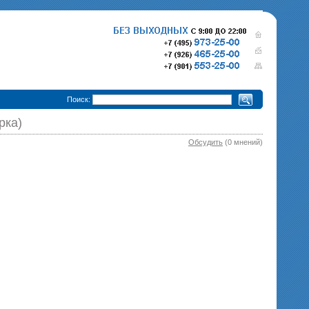
•
Поиск:
рка)
Обсудить
(0 мнений)
280 000 р.
365 000 р.
Тепловизионный прицел
Тепловизионный прице
Pulsar Trail XQ50
340 000 р.
Pulsar Trail XP50
епловизионный прицел
Pulsar Trail XP38