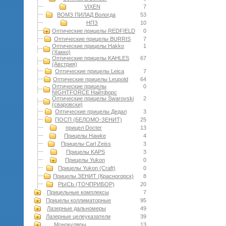
VIXEN
7
ВОМЗ ПИЛАД Вологда
53
НПЗ
10
Оптические прицелы REDFIELD
0
Оптические прицелы BURRIS
7
Оптические прицелы Hakko
1
(Хакко)
Оптические прицелы KAHLES
67
(Австрия)
Оптические прицелы Leica
7
Оптические прицелы Leupold
64
Оптические прицелы
0
NIGHTFORCE Найтфорс
Оптические прицелы Swarovski
2
(сваровски)
Оптические прицелы Дедал
3
ПОСП (БЕЛОМО-ЗЕНИТ)
25
прицел Docter
13
Прицелы Hawke
4
Прицелы Carl Zeiss
3
Прицелы KAPS
3
Прицелы Yukon
0
Прицелы Yukon (Craft)
0
Прицелы ЗЕНИТ (Красногорск)
8
РЫСЬ (ТОЧПРИБОР)
20
Прицельные комплексы
7
Прицелы коллиматорные
95
Лазерные дальномеры
49
Лазерные целеуказатели
39
Монокуляры
13