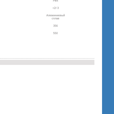
Plex
+2/-3
Алюминиевый
сплав
356
550