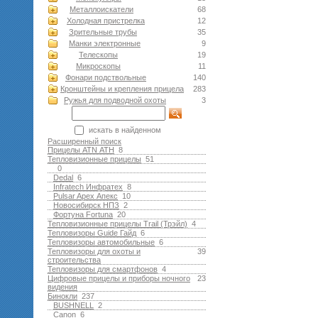
Металлоискатели
68
Холодная пристрелка
12
Зрительные трубы
35
Манки электронные
9
Телескопы
19
Микроскопы
11
Фонари подствольные
140
Кронштейны и крепления прицела
283
Ружья для подводной оxоты
3
искать в найденном
Расширенный поиск
Прицелы ATN АТН
8
Тепловизионные прицелы
51
0
Dedal
6
Infratech Инфратех
8
Pulsar Apex Апекс
10
Новосибирск НПЗ
2
Фортуна Fortuna
20
Тепловизионные прицелы Trail (Трэйл)
4
Тепловизоры Guide Гайд
6
Тепловизоры автомобильные
6
Тепловизоры для охоты и
39
строительства
Тепловизоры для смартфонов
4
Цифровые прицелы и приборы ночного
23
видения
Бинокли
237
BUSHNELL
2
Canon
6