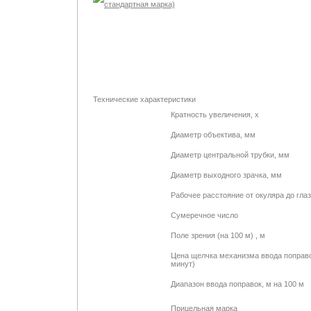
Технические характеристики
Кратность увеличения, х
Диаметр объектива, мм
Диаметр центральной трубки, мм
Диаметр выходного зрачка, мм
Рабочее расстояние от окуляра до гла
Сумеречное число
Поле зрения (на 100 м) , м
Цена щелчка механизма ввода поправо
минут)
Диапазон ввода поправок, м на 100 м
Прицельная марка