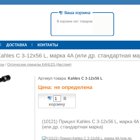
В корзине нет товаров
ДОСТАВКА
КОНТАКТЫ
ahles C 3-12x56 L, марка 4A (или др. стандартная ма
елы
/
Оптические прицелы KAHLES (Австрия)
00 р.
Артикул товара:
79 900 р.
Kahles C 3-12x56 L
395 000 р.
Т
Прицел ATN X-Sight-4k Pro,
Pulsar Apex LRF XQ50 С
Цена: не определена
3-14, день/ночь (до
дальномером
600м/400м), трубка 30мм,
фото/видео, IOS/Android, до
В
6000Дж, 940гр.
корзину
(10121) Прицел Kahles C 3-12x56 L, марка 4A
(или др. стандартная марка)