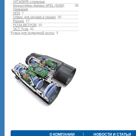
(ИТАЛИЯ) стальные
Кронштейны фирмы APEL (EAW)
38
Германия
НПЗ
7
Обвес для оружия и тюнинг
20
Разное
17
РОЗА ВЕТРОВ
10
ЭСТ Тула
41
Ружья для подводной оxоты
3
О КОМПАНИИ
НОВОСТИ И СТАТЬИ