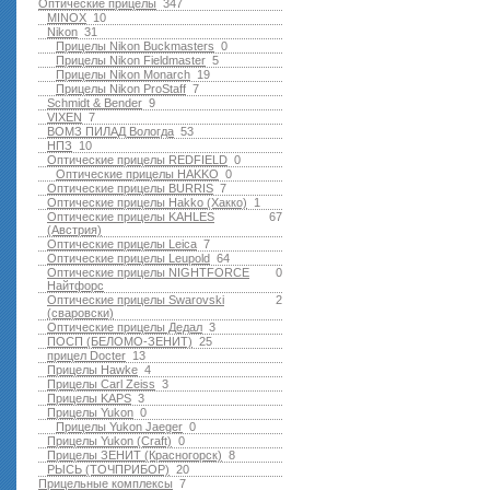
Оптические прицелы
347
MINOX
10
Nikon
31
Прицелы Nikon Buckmasters
0
Прицелы Nikon Fieldmaster
5
Прицелы Nikon Monarch
19
Прицелы Nikon ProStaff
7
Schmidt & Bender
9
VIXEN
7
ВОМЗ ПИЛАД Вологда
53
НПЗ
10
Оптические прицелы REDFIELD
0
Оптические прицелы HAKKO
0
Оптические прицелы BURRIS
7
Оптические прицелы Hakko (Хакко)
1
Оптические прицелы KAHLES
67
(Австрия)
Оптические прицелы Leica
7
Оптические прицелы Leupold
64
Оптические прицелы NIGHTFORCE
0
Найтфорс
Оптические прицелы Swarovski
2
(сваровски)
Оптические прицелы Дедал
3
ПОСП (БЕЛОМО-ЗЕНИТ)
25
прицел Docter
13
Прицелы Hawke
4
Прицелы Carl Zeiss
3
Прицелы KAPS
3
Прицелы Yukon
0
Прицелы Yukon Jaeger
0
Прицелы Yukon (Craft)
0
Прицелы ЗЕНИТ (Красногорск)
8
РЫСЬ (ТОЧПРИБОР)
20
Прицельные комплексы
7