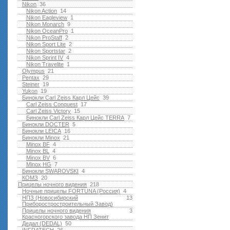
Nikon
36
Nikon Action
14
Nikon Eagleview
1
Nikon Monarch
9
Nikon OceanPro
1
Nikon ProStaff
2
Nikon Sport Lite
2
Nikon Sportstar
2
Nikon Sprint IV
4
Nikon Travelite
1
Olympus
21
Pentax
29
Steiner
19
Yukon
19
Бинокли Carl Zeiss Карл Цейс
39
Carl Zeiss Conquest
17
Carl Zeiss Victory
15
Бинокли Carl Zeiss Карл Цейс TERRA
7
Бинокли DOCTER
5
Бинокли LEICA
16
Бинокли Minox
21
Minox BF
4
Minox BL
4
Minox BV
6
Minox HG
7
Бинокли SWAROVSKI
4
КОМЗ
20
Прицелы ночного видения
218
Ночные прицелы FORTUNA (Россия)
4
НПЗ (Новосибирский
13
Приборостростроительный Завод)
Прицелы ночного видения
3
Красногорского завода НП Зенит
Дедал (DEDAL)
50