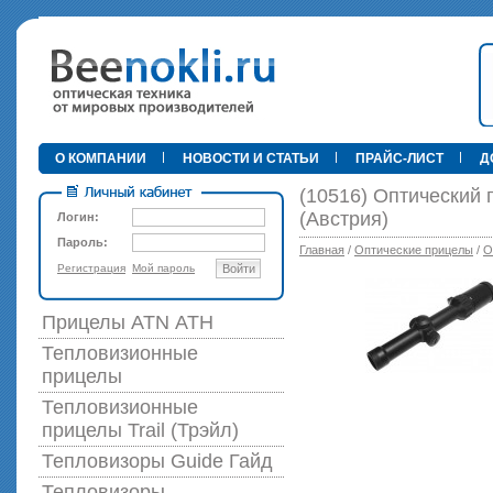
•
О КОМПАНИИ
НОВОСТИ И СТАТЬИ
ПРАЙС-ЛИСТ
Д
(10516) Оптический 
(Австрия)
Логин:
Пароль:
Главная
/
Оптические прицелы
/
О
Регистрация
Мой пароль
Войти
89 000 р
Прицелы ATN АТН
Тепловизионные
прицелы
Тепловизионные
прицелы Trail (Трэйл)
Тепловизоры Guide Гайд
Тепловизоры