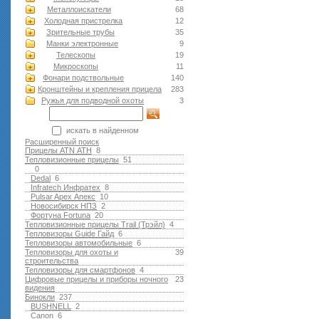
Металлоискатели
68
Холодная пристрелка
12
Зрительные трубы
35
Манки электронные
9
Телескопы
19
Микроскопы
11
Фонари подствольные
140
Кронштейны и крепления прицела
283
Ружья для подводной оxоты
3
искать в найденном
Расширенный поиск
Прицелы ATN АТН
8
Тепловизионные прицелы
51
0
Dedal
6
Infratech Инфратех
8
Pulsar Apex Апекс
10
Новосибирск НПЗ
2
Фортуна Fortuna
20
Тепловизионные прицелы Trail (Трэйл)
4
Тепловизоры Guide Гайд
6
Тепловизоры автомобильные
6
Тепловизоры для охоты и
39
строительства
Тепловизоры для смартфонов
4
Цифровые прицелы и приборы ночного
23
видения
Бинокли
237
BUSHNELL
2
Canon
6