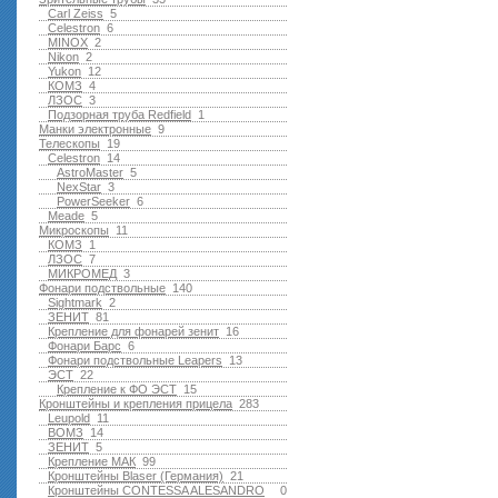
Carl Zeiss
5
Celestron
6
MINOX
2
Nikon
2
Yukon
12
КОМЗ
4
ЛЗОС
3
Подзорная труба Redfield
1
Манки электронные
9
Телескопы
19
Celestron
14
AstroMaster
5
NexStar
3
PowerSeeker
6
Meade
5
Микроскопы
11
КОМЗ
1
ЛЗОС
7
МИКРОМЕД
3
Фонари подствольные
140
Sightmark
2
ЗЕНИТ
81
Крепление для фонарей зенит
16
Фонари Барс
6
Фонари подствольные Leapers
13
ЭСТ
22
Крепление к ФО ЭСТ
15
Кронштейны и крепления прицела
283
Leupold
11
ВОМЗ
14
ЗЕНИТ
5
Крепление МАК
99
Кронштейны Blaser (Германия)
21
Кронштейны CONTESSA ALESANDRO
0