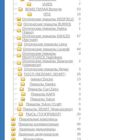
VIXEN
7
ВОМЗ ПИЛАД Вологда
53
НПЗ
10
Оптические прицелы REDFIELD
0
Оптические прицелы BURRIS
7
Оптические прицелы Hakko
1
(Хакко)
Оптические прицелы KAHLES
67
(Австрия)
Оптические прицелы Leica
7
Оптические прицелы Leupold
64
Оптические прицелы
0
NIGHTFORCE Найтфорс
Оптические прицелы Swarovski
2
(сваровски)
Оптические прицелы Дедал
3
ПОСП (БЕЛОМО-ЗЕНИТ)
25
прицел Docter
13
Прицелы Hawke
4
Прицелы Carl Zeiss
3
Прицелы KAPS
3
Прицелы Yukon
0
Прицелы Yukon (Craft)
0
Прицелы ЗЕНИТ (Красногорск)
8
РЫСЬ (ТОЧПРИБОР)
20
Прицельные комплексы
7
Прицелы коллиматорные
95
Лазерные дальномеры
49
Лазерные целеуказатели
39
Монокуляры
13