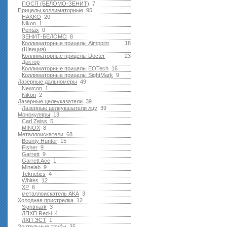
ПОСП (БЕЛОМО-ЗЕНИТ)
7
Прицелы коллиматорные
95
HAKKO
20
Nikon
1
Pentax
0
ЗЕНИТ-БЕЛОМО
8
Коллиматорные прицелы Aimpoint
18
(Швеция)
Коллиматорные прицелы Docter
23
Доктор
Коллиматорные прицелы EOTech
16
Коллиматорные прицелы SightMark
9
Лазерные дальномеры
49
Newcon
1
Nikon
2
Лазерные целеуказатели
39
Лазерные целеуказатели лцу
39
Монокуляры
13
Carl Zeiss
5
MINOX
8
Металлоискатели
68
Bounty Hunter
15
Fisher
9
Garrett
9
Garrett Ace
1
Minelab
9
Teknetics
4
Whites
12
XP
6
металлоискатель AKA
3
Холодная пристрелка
12
Sightmark
3
ЛПХП Red-i
4
ЛХП ЭСТ
1
Зрительные трубы
35