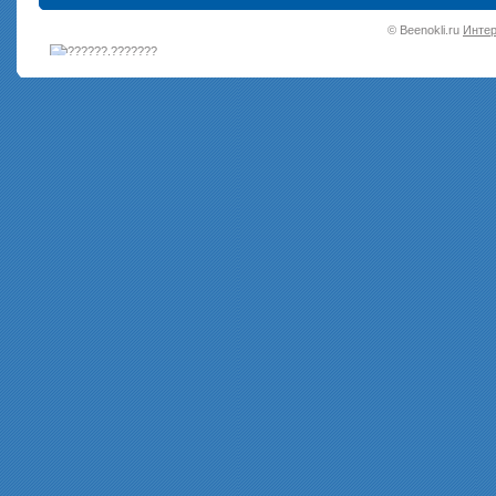
•
© Beenokli.ru
Интер