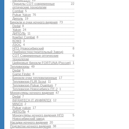
INFRATECH
26
Прицелы СОТ-современные
22
оптические технологии
Combat
5
Pulsar Yukon
76
Диполь
19
Бинокли и очки ночного видения
73
Dedal
8
Yukon
24
ДИПОЛЬ
11
Комбат Combat
8
КОМЗ
3
ЛЗОС
4
НПЗ (Новосибирский
8
Приборостростроительный Завод)
СОТ Современные оптические
6
технологии
Цифровые бинокли FORTUNA (Россия)
1
Тепловизоры
49
Dedal
5
Game Finder
8
Бинокли очки тепловизионные
17
Тепловизор FLIR Scout
11
Тепловизор Pulsar Quantum
7
Тепловизор Новосибирск ПТ-2
1
Монокуляры ночного видения
47
Dedal
7
INFRATECH IT ИНФРАТЕХ
12
MINOX
2
Pulsar yukon
17
ДИПОЛЬ
4
Монокуляры ночного видения НПЗ
5
Новосибирский завод
Насадки ночного видения
20
Подсветки ночного видения
38