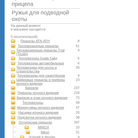
прицела
Ружья для подводной
оxоты
На данный момент
в магазине находится:
5 посетитель(ей)
Прицелы ATN АТН
8
Тепловизионные прицелы
51
Тепловизионные прицелы Trail
4
(Трэйл)
Тепловизоры Guide Гайд
6
Тепловизоры автомобильные
6
Тепловизоры для охоты и
39
строительства
Тепловизоры для смартфонов
4
Цифровые прицелы и приборы
23
ночного видения
Бинокли
237
Прицелы ночного видения
218
Бинокли и очки ночного видения
73
Тепловизоры
49
Монокуляры ночного видения
47
Насадки ночного видения
20
Подсветки ночного видения
38
Оптические прицелы
347
MINOX
10
Nikon
31
Schmidt & Bender
9