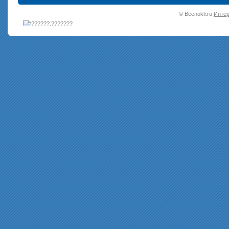
•
© Beenokli.ru
Интер