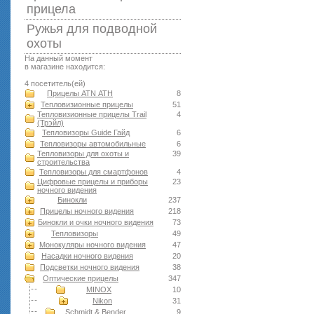
прицела
Ружья для подводной
оxоты
На данный момент
в магазине находится:
4 посетитель(ей)
Прицелы ATN АТН
8
Тепловизионные прицелы
51
Тепловизионные прицелы Trail
4
(Трэйл)
Тепловизоры Guide Гайд
6
Тепловизоры автомобильные
6
Тепловизоры для охоты и
39
строительства
Тепловизоры для смартфонов
4
Цифровые прицелы и приборы
23
ночного видения
Бинокли
237
Прицелы ночного видения
218
Бинокли и очки ночного видения
73
Тепловизоры
49
Монокуляры ночного видения
47
Насадки ночного видения
20
Подсветки ночного видения
38
Оптические прицелы
347
MINOX
10
Nikon
31
Schmidt & Bender
9