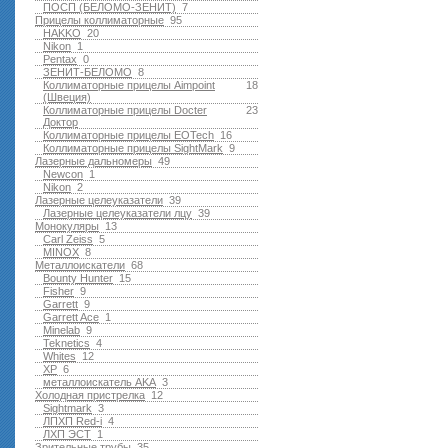
ПОСП (БЕЛОМО-ЗЕНИТ)
7
Прицелы коллиматорные
95
HAKKO
20
Nikon
1
Pentax
0
ЗЕНИТ-БЕЛОМО
8
Коллиматорные прицелы Aimpoint
18
(Швеция)
Коллиматорные прицелы Docter
23
Доктор
Коллиматорные прицелы EOTech
16
Коллиматорные прицелы SightMark
9
Лазерные дальномеры
49
Newcon
1
Nikon
2
Лазерные целеуказатели
39
Лазерные целеуказатели лцу
39
Монокуляры
13
Carl Zeiss
5
MINOX
8
Металлоискатели
68
Bounty Hunter
15
Fisher
9
Garrett
9
Garrett Ace
1
Minelab
9
Teknetics
4
Whites
12
XP
6
металлоискатель AKA
3
Холодная пристрелка
12
Sightmark
3
ЛПХП Red-i
4
ЛХП ЭСТ
1
Зрительные трубы
35