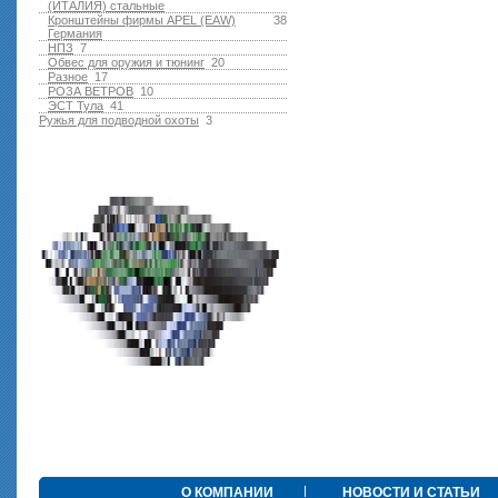
(ИТАЛИЯ) стальные
Кронштейны фирмы APEL (EAW)
38
Германия
НПЗ
7
Обвес для оружия и тюнинг
20
Разное
17
РОЗА ВЕТРОВ
10
ЭСТ Тула
41
Ружья для подводной оxоты
3
О КОМПАНИИ
НОВОСТИ И СТАТЬИ