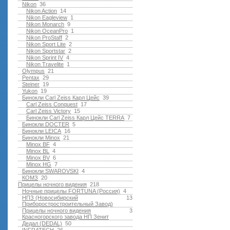
Nikon
36
Nikon Action
14
Nikon Eagleview
1
Nikon Monarch
9
Nikon OceanPro
1
Nikon ProStaff
2
Nikon Sport Lite
2
Nikon Sportstar
2
Nikon Sprint IV
4
Nikon Travelite
1
Olympus
21
Pentax
29
Steiner
19
Yukon
19
Бинокли Carl Zeiss Карл Цейс
39
Carl Zeiss Conquest
17
Carl Zeiss Victory
15
Бинокли Carl Zeiss Карл Цейс TERRA
7
Бинокли DOCTER
5
Бинокли LEICA
16
Бинокли Minox
21
Minox BF
4
Minox BL
4
Minox BV
6
Minox HG
7
Бинокли SWAROVSKI
4
КОМЗ
20
Прицелы ночного видения
218
Ночные прицелы FORTUNA (Россия)
4
НПЗ (Новосибирский
13
Приборостростроительный Завод)
Прицелы ночного видения
3
Красногорского завода НП Зенит
Дедал (DEDAL)
50