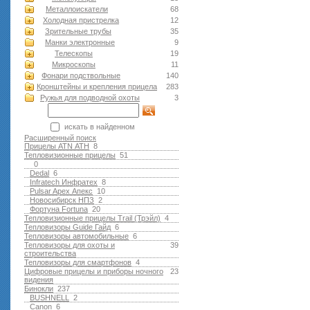
Металлоискатели
68
Холодная пристрелка
12
Зрительные трубы
35
Манки электронные
9
Телескопы
19
Микроскопы
11
Фонари подствольные
140
Кронштейны и крепления прицела
283
Ружья для подводной оxоты
3
искать в найденном
Расширенный поиск
Прицелы ATN АТН
8
Тепловизионные прицелы
51
0
Dedal
6
Infratech Инфратех
8
Pulsar Apex Апекс
10
Новосибирск НПЗ
2
Фортуна Fortuna
20
Тепловизионные прицелы Trail (Трэйл)
4
Тепловизоры Guide Гайд
6
Тепловизоры автомобильные
6
Тепловизоры для охоты и
39
строительства
Тепловизоры для смартфонов
4
Цифровые прицелы и приборы ночного
23
видения
Бинокли
237
BUSHNELL
2
Canon
6