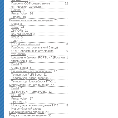
INFRATECH
26
Прицелы СОТ-современные
22
оптические технологии
Combat
5
Pulsar Yukon
76
Диполь
19
Бинокли и очки ночного видения
73
Dedal
8
Yukon
24
ДИПОЛЬ
11
Комбат Combat
8
КОМЗ
3
ЛЗОС
4
НПЗ (Новосибирский
8
Приборостростроительный Завод)
СОТ Современные оптические
6
технологии
Цифровые бинокли FORTUNA (Россия)
1
Тепловизоры
49
Dedal
5
Game Finder
8
Бинокли очки тепловизионные
17
Тепловизор FLIR Scout
11
Тепловизор Pulsar Quantum
7
Тепловизор Новосибирск ПТ-2
1
Монокуляры ночного видения
47
Dedal
7
INFRATECH IT ИНФРАТЕХ
12
MINOX
2
Pulsar yukon
17
ДИПОЛЬ
4
Монокуляры ночного видения НПЗ
5
Новосибирский завод
Насадки ночного видения
20
Подсветки ночного видения
38