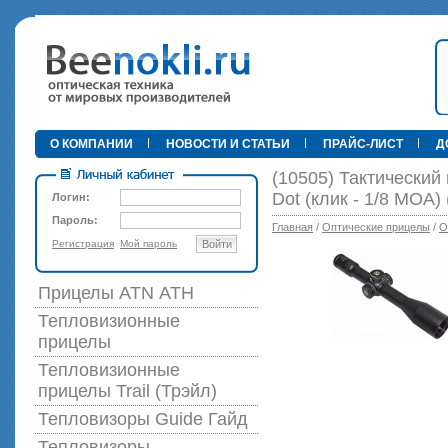
•
О КОМПАНИИ
НОВОСТИ И СТАТЬИ
ПРАЙС-ЛИСТ
Д
(10505) Тактический
Dot (клик - 1/8 MOA)
Логин:
Пароль:
Главная
/
Оптические прицелы
/
О
Регистрация
Мой пароль
Войти
89 000 р
Прицелы ATN АТН
Тепловизионные
прицелы
Тепловизионные
прицелы Trail (Трэйл)
Тепловизоры Guide Гайд
Тепловизоры