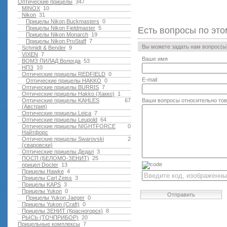
Оптические прицелы
347
MINOX
10
Nikon
31
Прицелы Nikon Buckmasters
0
Прицелы Nikon Fieldmaster
5
Есть вопросы по это
Прицелы Nikon Monarch
19
Прицелы Nikon ProStaff
7
Вы можете задать нам вопрос(
Schmidt & Bender
9
VIXEN
7
Ваше имя
ВОМЗ ПИЛАД Вологда
53
НПЗ
10
Оптические прицелы REDFIELD
0
E-mail
Оптические прицелы HAKKO
0
Оптические прицелы BURRIS
7
Оптические прицелы Hakko (Хакко)
1
Оптические прицелы KAHLES
67
Ваши вопросы относительно то
(Австрия)
Оптические прицелы Leica
7
Оптические прицелы Leupold
64
Оптические прицелы NIGHTFORCE
0
Найтфорс
Оптические прицелы Swarovski
2
(сваровски)
Оптические прицелы Дедал
3
ПОСП (БЕЛОМО-ЗЕНИТ)
25
прицел Docter
13
Прицелы Hawke
4
Прицелы Carl Zeiss
3
Прицелы KAPS
3
Прицелы Yukon
0
Отправить
Прицелы Yukon Jaeger
0
Прицелы Yukon (Craft)
0
Прицелы ЗЕНИТ (Красногорск)
8
РЫСЬ (ТОЧПРИБОР)
20
Прицельные комплексы
7