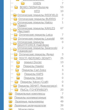
VIXEN
7
ВОМЗ ПИЛАД Вологда
53
НПЗ
10
Оптические прицелы REDFIELD
0
Оптические прицелы BURRIS
7
Оптические прицелы Hakko
1
(Хакко)
Оптические прицелы KAHLES
67
(Австрия)
Оптические прицелы Leica
7
Оптические прицелы Leupold
64
Оптические прицелы
0
NIGHTFORCE Найтфорс
Оптические прицелы Swarovski
2
(сваровски)
Оптические прицелы Дедал
3
ПОСП (БЕЛОМО-ЗЕНИТ)
25
прицел Docter
13
Прицелы Hawke
4
Прицелы Carl Zeiss
3
Прицелы KAPS
3
Прицелы Yukon
0
Прицелы Yukon (Craft)
0
Прицелы ЗЕНИТ (Красногорск)
8
РЫСЬ (ТОЧПРИБОР)
20
Прицельные комплексы
7
Прицелы коллиматорные
95
Лазерные дальномеры
49
Лазерные целеуказатели
39
Монокуляры
13