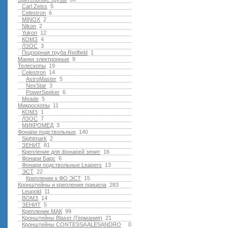
Carl Zeiss
5
Celestron
6
MINOX
2
Nikon
2
Yukon
12
КОМЗ
4
ЛЗОС
3
Подзорная труба Redfield
1
Манки электронные
9
Телескопы
19
Celestron
14
AstroMaster
5
NexStar
3
PowerSeeker
6
Meade
5
Микроскопы
11
КОМЗ
1
ЛЗОС
7
МИКРОМЕД
3
Фонари подствольные
140
Sightmark
2
ЗЕНИТ
81
Крепление для фонарей зенит
16
Фонари Барс
6
Фонари подствольные Leapers
13
ЭСТ
22
Крепление к ФО ЭСТ
15
Кронштейны и крепления прицела
283
Leupold
11
ВОМЗ
14
ЗЕНИТ
5
Крепление МАК
99
Кронштейны Blaser (Германия)
21
Кронштейны CONTESSA ALESANDRO
0