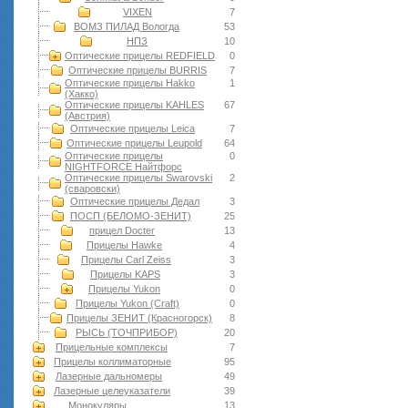
VIXEN
7
ВОМЗ ПИЛАД Вологда
53
НПЗ
10
Оптические прицелы REDFIELD
0
Оптические прицелы BURRIS
7
Оптические прицелы Hakko
1
(Хакко)
Оптические прицелы KAHLES
67
(Австрия)
Оптические прицелы Leica
7
Оптические прицелы Leupold
64
Оптические прицелы
0
NIGHTFORCE Найтфорс
Оптические прицелы Swarovski
2
(сваровски)
Оптические прицелы Дедал
3
ПОСП (БЕЛОМО-ЗЕНИТ)
25
прицел Docter
13
Прицелы Hawke
4
Прицелы Carl Zeiss
3
Прицелы KAPS
3
Прицелы Yukon
0
Прицелы Yukon (Craft)
0
Прицелы ЗЕНИТ (Красногорск)
8
РЫСЬ (ТОЧПРИБОР)
20
Прицельные комплексы
7
Прицелы коллиматорные
95
Лазерные дальномеры
49
Лазерные целеуказатели
39
Монокуляры
13