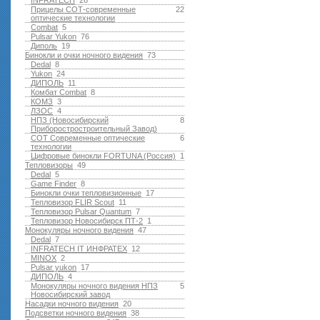
INFRATECH
26
Прицелы СОТ-современные
22
оптические технологии
Combat
5
Pulsar Yukon
76
Диполь
19
Бинокли и очки ночного видения
73
Dedal
8
Yukon
24
ДИПОЛЬ
11
Комбат Combat
8
КОМЗ
3
ЛЗОС
4
НПЗ (Новосибирский
8
Приборостростроительный Завод)
СОТ Современные оптические
6
технологии
Цифровые бинокли FORTUNA (Россия)
1
Тепловизоры
49
Dedal
5
Game Finder
8
Бинокли очки тепловизионные
17
Тепловизор FLIR Scout
11
Тепловизор Pulsar Quantum
7
Тепловизор Новосибирск ПТ-2
1
Монокуляры ночного видения
47
Dedal
7
INFRATECH IT ИНФРАТЕХ
12
MINOX
2
Pulsar yukon
17
ДИПОЛЬ
4
Монокуляры ночного видения НПЗ
5
Новосибирский завод
Насадки ночного видения
20
Подсветки ночного видения
38