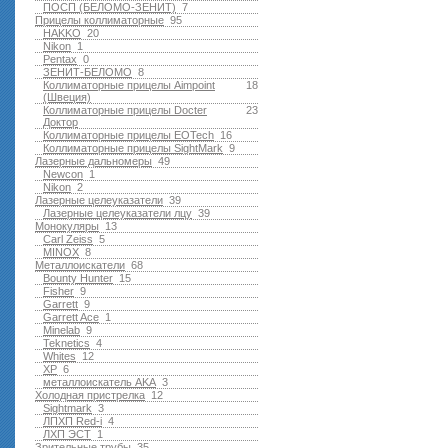
ПОСП (БЕЛОМО-ЗЕНИТ)
7
Прицелы коллиматорные
95
HAKKO
20
Nikon
1
Pentax
0
ЗЕНИТ-БЕЛОМО
8
Коллиматорные прицелы Aimpoint
18
(Швеция)
Коллиматорные прицелы Docter
23
Доктор
Коллиматорные прицелы EOTech
16
Коллиматорные прицелы SightMark
9
Лазерные дальномеры
49
Newcon
1
Nikon
2
Лазерные целеуказатели
39
Лазерные целеуказатели лцу
39
Монокуляры
13
Carl Zeiss
5
MINOX
8
Металлоискатели
68
Bounty Hunter
15
Fisher
9
Garrett
9
Garrett Ace
1
Minelab
9
Teknetics
4
Whites
12
XP
6
металлоискатель AKA
3
Холодная пристрелка
12
Sightmark
3
ЛПХП Red-i
4
ЛХП ЭСТ
1
Зрительные трубы
35