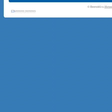
•
© Beenokli.ru
Интер