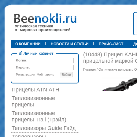
•
О КОМПАНИИ
НОВОСТИ И СТАТЬИ
ПРАЙС-ЛИСТ
Д
(10448) Прицел KAHL
прицельной маркой 
Логин:
Пароль:
Главная
/
Оптические прицелы
/
О
Регистрация
Мой пароль
Войти
89 000 р
Прицелы ATN АТН
Тепловизионные
прицелы
Тепловизионные
прицелы Trail (Трэйл)
Тепловизоры Guide Гайд
Тепловизоры