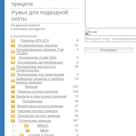
прицела
Ружья для подводной
оxоты
На данный момент
в магазине находится:
5 посетитель(ей)
Прицелы ATN АТН
8
Тепловизионные прицелы
51
Тепловизионные прицелы Trail
4
Отправить
(Трэйл)
Тепловизоры Guide Гайд
6
Тепловизоры автомобильные
6
Тепловизоры для охоты и
39
строительства
Тепловизоры для смартфонов
4
Цифровые прицелы и приборы
23
ночного видения
Бинокли
237
Прицелы ночного видения
218
Бинокли и очки ночного видения
73
Тепловизоры
49
Монокуляры ночного видения
47
Насадки ночного видения
20
Подсветки ночного видения
38
Оптические прицелы
347
MINOX
10
Nikon
31
Schmidt & Bender
9