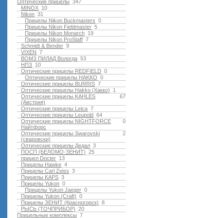
Оптические прицелы
347
MINOX
10
Nikon
31
Прицелы Nikon Buckmasters
0
Прицелы Nikon Fieldmaster
5
Прицелы Nikon Monarch
19
Прицелы Nikon ProStaff
7
Schmidt & Bender
9
VIXEN
7
ВОМЗ ПИЛАД Вологда
53
НПЗ
10
Оптические прицелы REDFIELD
0
Оптические прицелы HAKKO
0
Оптические прицелы BURRIS
7
Оптические прицелы Hakko (Хакко)
1
Оптические прицелы KAHLES
67
(Австрия)
Оптические прицелы Leica
7
Оптические прицелы Leupold
64
Оптические прицелы NIGHTFORCE
0
Найтфорс
Оптические прицелы Swarovski
2
(сваровски)
Оптические прицелы Дедал
3
ПОСП (БЕЛОМО-ЗЕНИТ)
25
прицел Docter
13
Прицелы Hawke
4
Прицелы Carl Zeiss
3
Прицелы KAPS
3
Прицелы Yukon
0
Прицелы Yukon Jaeger
0
Прицелы Yukon (Craft)
0
Прицелы ЗЕНИТ (Красногорск)
8
РЫСЬ (ТОЧПРИБОР)
20
Прицельные комплексы
7