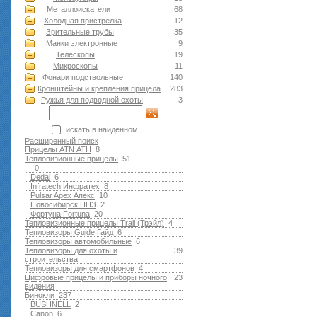
Металлоискатели
68
Холодная пристрелка
12
Зрительные трубы
35
Манки электронные
9
Телескопы
19
Микроскопы
11
Фонари подствольные
140
Кронштейны и крепления прицела
283
Ружья для подводной оxоты
3
искать в найденном
Расширенный поиск
Прицелы ATN АТН
8
Тепловизионные прицелы
51
0
Dedal
6
Infratech Инфратех
8
Pulsar Apex Апекс
10
Новосибирск НПЗ
2
Фортуна Fortuna
20
Тепловизионные прицелы Trail (Трэйл)
4
Тепловизоры Guide Гайд
6
Тепловизоры автомобильные
6
Тепловизоры для охоты и
39
строительства
Тепловизоры для смартфонов
4
Цифровые прицелы и приборы ночного
23
видения
Бинокли
237
BUSHNELL
2
Canon
6