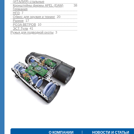
(ИТАЛИЯ) стальные
Кронштейны фирмы APEL (EAW)
38
Германия
НПЗ
7
Обвес для оружия и тюнинг
20
Разное
17
РОЗА ВЕТРОВ
10
ЭСТ Тула
41
Ружья для подводной оxоты
3
О КОМПАНИИ
НОВОСТИ И СТАТЬИ