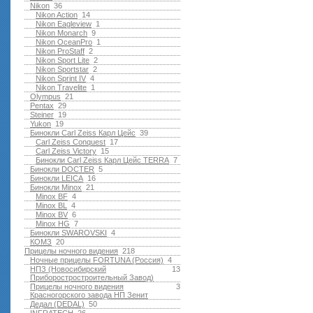
Nikon
36
Nikon Action
14
Nikon Eagleview
1
Nikon Monarch
9
Nikon OceanPro
1
Nikon ProStaff
2
Nikon Sport Lite
2
Nikon Sportstar
2
Nikon Sprint IV
4
Nikon Travelite
1
Olympus
21
Pentax
29
Steiner
19
Yukon
19
Бинокли Carl Zeiss Карл Цейс
39
Carl Zeiss Conquest
17
Carl Zeiss Victory
15
Бинокли Carl Zeiss Карл Цейс TERRA
7
Бинокли DOCTER
5
Бинокли LEICA
16
Бинокли Minox
21
Minox BF
4
Minox BL
4
Minox BV
6
Minox HG
7
Бинокли SWAROVSKI
4
КОМЗ
20
Прицелы ночного видения
218
Ночные прицелы FORTUNA (Россия)
4
НПЗ (Новосибирский
13
Приборостростроительный Завод)
Прицелы ночного видения
3
Красногорского завода НП Зенит
Дедал (DEDAL)
50