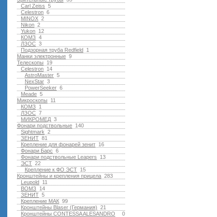
Carl Zeiss
5
Celestron
6
MINOX
2
Nikon
2
Yukon
12
КОМЗ
4
ЛЗОС
3
Подзорная труба Redfield
1
Манки электронные
9
Телескопы
19
Celestron
14
AstroMaster
5
NexStar
3
PowerSeeker
6
Meade
5
Микроскопы
11
КОМЗ
1
ЛЗОС
7
МИКРОМЕД
3
Фонари подствольные
140
Sightmark
2
ЗЕНИТ
81
Крепление для фонарей зенит
16
Фонари Барс
6
Фонари подствольные Leapers
13
ЭСТ
22
Крепление к ФО ЭСТ
15
Кронштейны и крепления прицела
283
Leupold
11
ВОМЗ
14
ЗЕНИТ
5
Крепление МАК
99
Кронштейны Blaser (Германия)
21
Кронштейны CONTESSA ALESANDRO
0