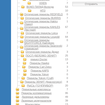
VIXEN
7
Отправить
ВОМЗ ПИЛАД Вологда
53
НПЗ
10
Оптические прицелы REDFIELD
0
Оптические прицелы BURRIS
7
Оптические прицелы Hakko
1
(Хакко)
Оптические прицелы KAHLES
67
(Австрия)
Оптические прицелы Leica
7
Оптические прицелы Leupold
64
Оптические прицелы
0
NIGHTFORCE Найтфорс
Оптические прицелы Swarovski
2
(сваровски)
Оптические прицелы Дедал
3
ПОСП (БЕЛОМО-ЗЕНИТ)
25
прицел Docter
13
Прицелы Hawke
4
Прицелы Carl Zeiss
3
Прицелы KAPS
3
Прицелы Yukon
0
Прицелы Yukon (Craft)
0
Прицелы ЗЕНИТ (Красногорск)
8
РЫСЬ (ТОЧПРИБОР)
20
Прицельные комплексы
7
Прицелы коллиматорные
95
Лазерные дальномеры
49
Лазерные целеуказатели
39
Монокуляры
13