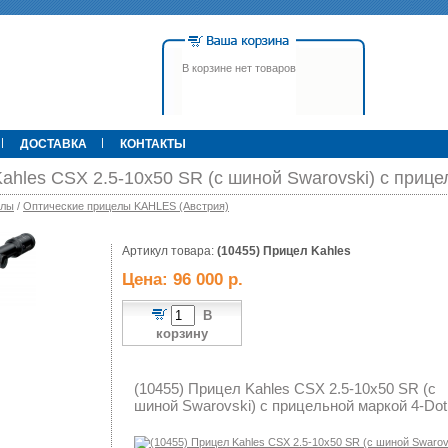
В корзине нет товаров
ДОСТАВКА
КОНТАКТЫ
ahles CSX 2.5-10x50 SR (с шиной Swarovski) с прице
елы
/
Оптические прицелы KAHLES (Австрия)
00 р.
Артикул товара:
79 900 р.
(10455) Прицел Kahles
395 000 р.
Т
Прицел ATN X-Sight-4k Pro,
Pulsar Apex LRF XQ50 С
Цена: 96 000 р.
3-14, день/ночь (до
дальномером
600м/400м), трубка 30мм,
фото/видео, IOS/Android, до
В
6000Дж, 940гр.
корзину
(10455) Прицел Kahles CSX 2.5-10x50 SR (с
шиной Swarovski) с прицельной маркой 4-Dot