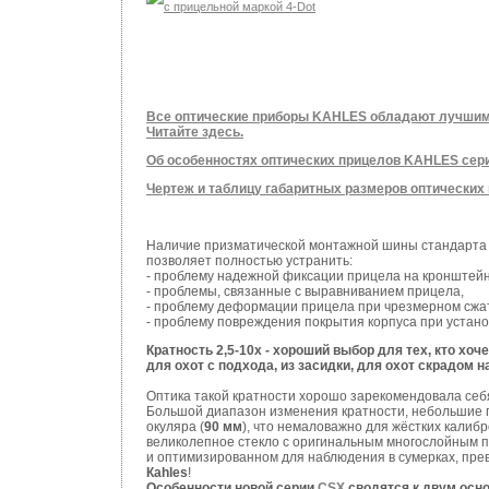
Все оптические приборы KAHLES обладают лучшим 
Читайте здесь.
Об особенностях оптических прицелов KAHLES сери
Чертеж и таблицу габаритных размеров оптически
Наличие призматической монтажной шины стандарта 
позволяет полностью устранить:
- проблему надежной фиксации прицела на кронштейн
- проблемы, связанные с выравниванием прицела,
- проблему деформации прицела при чрезмерном сжат
- проблему повреждения покрытия корпуса при устано
Кратность 2,5-10х - хороший выбор для тех, кто хо
для охот с подхода, из засидки, для охот скрадом 
Оптика такой кратности хорошо зарекомендовала себя
Большой диапазон изменения кратности, небольшие г
окуляра (
90 мм
), что немаловажно для жёстких калиб
великолепное стекло с оригинальным многослойным 
и оптимизированном для наблюдения в сумерках, прев
Кahles
!
Особенности новой серии
CSX
сводятся к двум осн