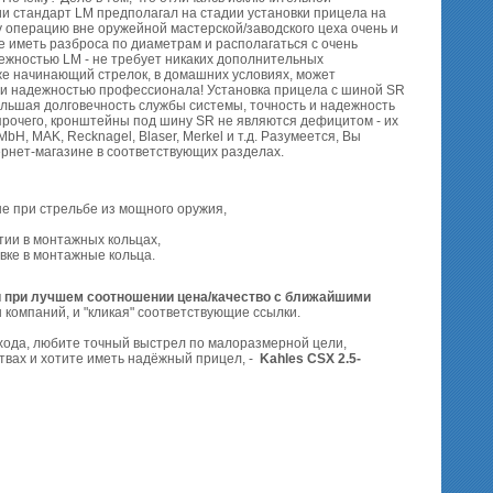
и стандарт LM предполагал на стадии установки прицела на
 операцию вне оружейной мастерской/заводского цеха очень и
е иметь разброса по диаметрам и располагаться с очень
ежностью LM - не требует никаких дополнительных
е начинающий стрелок, в домашних условиях, может
ю и надежностью профессионала! Установка прицела с шиной SR
большая долговечность службы системы, точность и надежность
 прочего, кронштейны под шину SR не являются дефицитом - их
bH, MAK, Recknagel, Blaser, Merkel и т.д. Разумеется, Вы
рнет-магазине в соответствующих разделах.
е при стрельбе из мощного оружия,
ии в монтажных кольцах,
вке в монтажные кольца.
и при лучшем соотношении цена/качество с ближайшими
 компаний, и "кликая" соответствующие ссылки.
дхода, любите точный выстрел по малоразмерной цели,
твах и хотите иметь надёжный прицел, -
Kahles CSX 2.5-