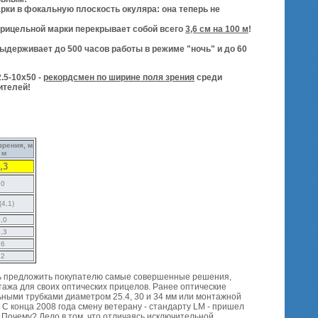
ки в фокальную плоскость окуляра: она теперь не
прицельной марки перекрывает собой всего
3,6 см на 100 м
!
ыдерживает до 500 часов работы в режиме "ночь" и до 60
.5-10x50 -
р
екордсмен по ширине поля зрения
среди
ителей!
зрения, м
 м
,3
,0
(4,1)
4,0
3,3
.6
,2
ь предложить покупателю самые совершенные решения,
жа для своих оптических прицелов. Ранее оптические
ными трубками диаметром 25.4, 30 и 34 мм или монтажной
С конца 2008 года смену ветерану - стандарту LM - пришел
 Почему? Дело в том, что отличаясь исключительной