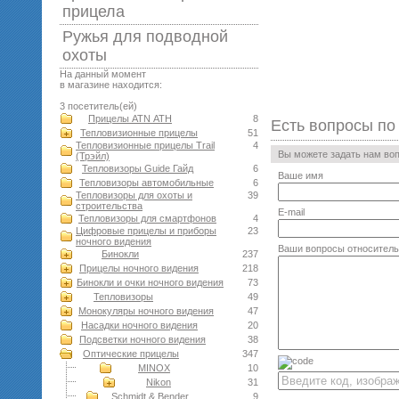
прицела
Ружья для подводной
оxоты
На данный момент
в магазине находится:
3 посетитель(ей)
Прицелы ATN АТН
8
Есть вопросы по
Тепловизионные прицелы
51
Тепловизионные прицелы Trail
4
Вы можете задать нам во
(Трэйл)
Тепловизоры Guide Гайд
6
Ваше имя
Тепловизоры автомобильные
6
Тепловизоры для охоты и
39
строительства
E-mail
Тепловизоры для смартфонов
4
Цифровые прицелы и приборы
23
ночного видения
Ваши вопросы относитель
Бинокли
237
Прицелы ночного видения
218
Бинокли и очки ночного видения
73
Тепловизоры
49
Монокуляры ночного видения
47
Насадки ночного видения
20
Подсветки ночного видения
38
Оптические прицелы
347
MINOX
10
Nikon
31
Schmidt & Bender
9