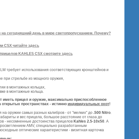
на сегодняшний день в мире светопропусканием. Почему?
и CSX читайте здесь
х прицелов KAHLES CSX смотрите здесь
LM требует использования соответствующих кронштейнов и
е при стрельбе из мощного оружия,
ии в монтажных кольцах,
вке в монтажные кольца.
чет иметь прицел и оружие, максимально приспособленное
на открытых пространствах - истинно
индивидуальных охот
!
 на оружии самых разных калибров - от "мелких" до
.500 Nitro
.
абариты и вес прицела, большое расстояние от глаза до
ров - несомненные достоинства прицелов
Kahles 2.5-10x50
. А
просветлением AMV, специально разработанным
осходные оптические характеристики - визитная карточка
овным: