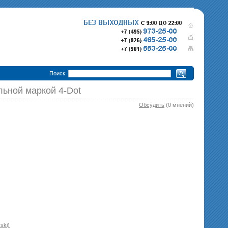
•
Поиск:
льной маркой 4-Dot
Обсудить
(0 мнений)
280 000 р.
365 000 р.
Тепловизионный прицел
Тепловизионный прице
Pulsar Trail XQ50
340 000 р.
Pulsar Trail XP50
епловизионный прицел
Pulsar Trail XP38