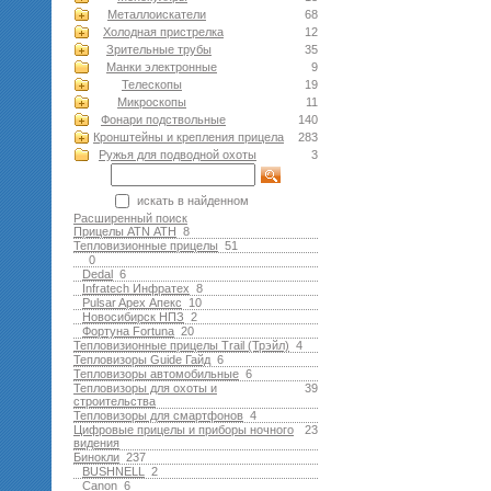
Металлоискатели
68
Холодная пристрелка
12
Зрительные трубы
35
Манки электронные
9
Телескопы
19
Микроскопы
11
Фонари подствольные
140
Кронштейны и крепления прицела
283
Ружья для подводной оxоты
3
искать в найденном
Расширенный поиск
Прицелы ATN АТН
8
Тепловизионные прицелы
51
0
Dedal
6
Infratech Инфратех
8
Pulsar Apex Апекс
10
Новосибирск НПЗ
2
Фортуна Fortuna
20
Тепловизионные прицелы Trail (Трэйл)
4
Тепловизоры Guide Гайд
6
Тепловизоры автомобильные
6
Тепловизоры для охоты и
39
строительства
Тепловизоры для смартфонов
4
Цифровые прицелы и приборы ночного
23
видения
Бинокли
237
BUSHNELL
2
Canon
6