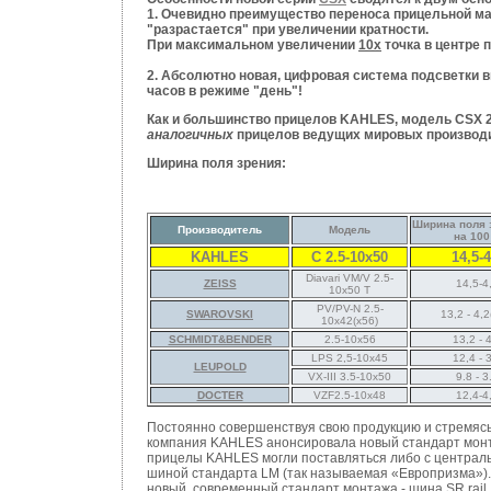
1.
Очевидно преимущество переноса прицельной мар
"разрастается" при увеличении кратности.
При максимальном увеличении
10х
точка в центре 
2. Абсолютно новая, цифровая система подсветки в
часов в режиме "день"!
Как и большинство прицелов KAHLES, модель CSX 2
аналогичных
прицелов ведущих мировых производ
Ширина поля зрения:
Ширина поля 
Производитель
Модель
на 100
KAHLES
C 2.5-10x50
14,5-4
Diavari VM/V 2.5-
ZEISS
14,5-4
10x50 T
PV/PV-N 2.5-
SWAROVSKI
13,2 - 4,2
10x42(х56)
SCHMIDT&BENDER
2.5-10x56
13,2 - 
LPS 2,5-10x45
12,4 - 
LEUPOLD
VX-III 3.5-10x50
9.8 - 3
DOCTER
VZF2.5-10x48
12,4-4
Постоянно совершенствуя свою продукцию и стремяс
компания KAHLES анонсировала новый стандарт монта
прицелы KAHLES могли поставляться либо с централь
шиной стандарта LM (так называемая «Европризма»). 
новый, современный стандарт монтажа - шина SR rail.