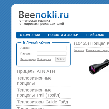
•
О КОМПАНИИ
НОВОСТИ И СТАТЬИ
ПРАЙС-ЛИСТ
(10455) Прицел K
Логин:
Главная
/
Оптические приц
Пароль:
Регистрация
Мой пароль
Войти
89 0
Прицелы ATN АТН
Тепловизионные
прицелы
Тепловизионные
прицелы Trail (Трэйл)
Тепловизоры Guide Гайд
Тепловизоры