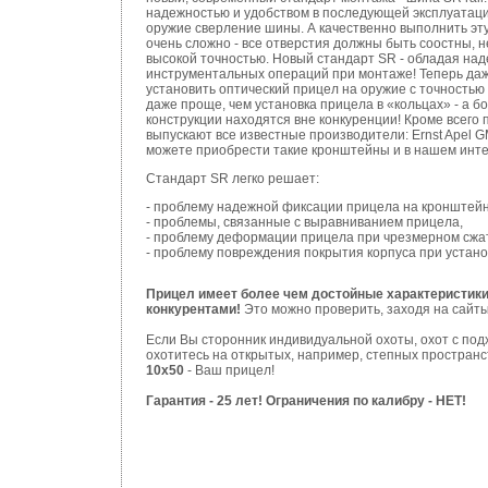
надежностью и удобством в последующей эксплуатаци
оружие сверление шины. А качественно выполнить эту
очень сложно - все отверстия должны быть соостны, н
высокой точностью. Новый стандарт SR - обладая над
инструментальных операций при монтаже! Теперь даж
установить оптический прицел на оружие с точность
даже проще, чем установка прицела в «кольцах» - а 
конструкции находятся вне конкуренции! Кроме всего
выпускают все известные производители: Ernst Apel GM
можете приобрести такие кронштейны и в нашем инте
Стандарт SR легко решает:
- проблему надежной фиксации прицела на кронштейн
- проблемы, связанные с выравниванием прицела,
- проблему деформации прицела при чрезмерном сжат
- проблему повреждения покрытия корпуса при устано
Прицел имеет более чем достойные характеристик
конкурентами!
Это можно проверить, заходя на сайты
Если Вы сторонник индивидуальной охоты, охот с по
охотитесь на открытых, например, степных пространс
10x50
- Ваш прицел!
Гарантия - 25 лет! Ограничения по калибру - НЕТ!