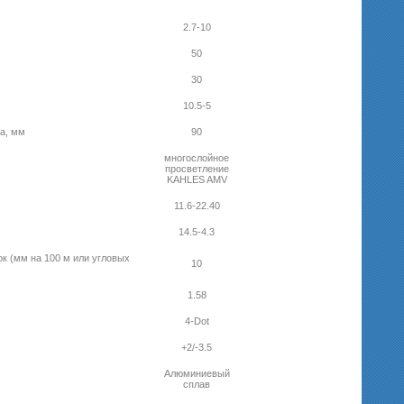
2.7-10
50
30
10.5-5
за, мм
90
многослойное
просветление
KAHLES AMV
11.6-22.40
14.5-4.3
к (мм на 100 м или угловых
10
1.58
4-Dot
+2/-3.5
Алюминиевый
сплав