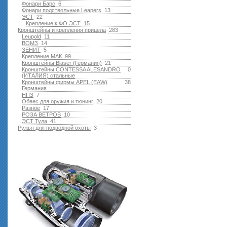
Фонари Барс
6
Фонари подствольные Leapers
13
ЭСТ
22
Крепление к ФО ЭСТ
15
Кронштейны и крепления прицела
283
Leupold
11
ВОМЗ
14
ЗЕНИТ
5
Крепление МАК
99
Кронштейны Blaser (Германия)
21
Кронштейны CONTESSA ALESANDRO
0
(ИТАЛИЯ) стальные
Кронштейны фирмы APEL (EAW)
38
Германия
НПЗ
7
Обвес для оружия и тюнинг
20
Разное
17
РОЗА ВЕТРОВ
10
ЭСТ Тула
41
Ружья для подводной оxоты
3