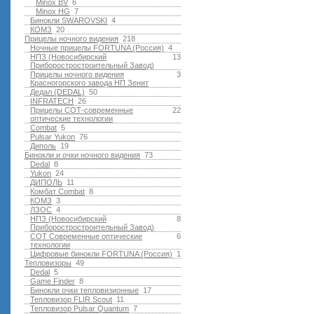
Minox BV
6
Minox HG
7
Бинокли SWAROVSKI
4
КОМЗ
20
Прицелы ночного видения
218
Ночные прицелы FORTUNA (Россия)
4
НПЗ (Новосибирский
13
Приборостростроительный Завод)
Прицелы ночного видения
3
Красногорского завода НП Зенит
Дедал (DEDAL)
50
INFRATECH
26
Прицелы СОТ-современные
22
оптические технологии
Combat
5
Pulsar Yukon
76
Диполь
19
Бинокли и очки ночного видения
73
Dedal
8
Yukon
24
ДИПОЛЬ
11
Комбат Combat
8
КОМЗ
3
ЛЗОС
4
НПЗ (Новосибирский
8
Приборостростроительный Завод)
СОТ Современные оптические
6
технологии
Цифровые бинокли FORTUNA (Россия)
1
Тепловизоры
49
Dedal
5
Game Finder
8
Бинокли очки тепловизионные
17
Тепловизор FLIR Scout
11
Тепловизор Pulsar Quantum
7