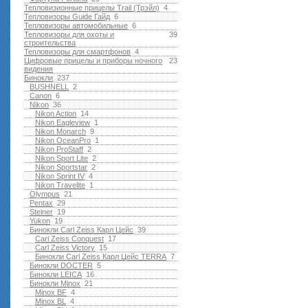
Тепловизионные прицелы Trail (Трэйл)
4
Тепловизоры Guide Гайд
6
Тепловизоры автомобильные
6
Тепловизоры для охоты и
39
строительства
Тепловизоры для смартфонов
4
Цифровые прицелы и приборы ночного
23
видения
Бинокли
237
BUSHNELL
2
Canon
6
Nikon
36
Nikon Action
14
Nikon Eagleview
1
Nikon Monarch
9
Nikon OceanPro
1
Nikon ProStaff
2
Nikon Sport Lite
2
Nikon Sportstar
2
Nikon Sprint IV
4
Nikon Travelite
1
Olympus
21
Pentax
29
Steiner
19
Yukon
19
Бинокли Carl Zeiss Карл Цейс
39
Carl Zeiss Conquest
17
Carl Zeiss Victory
15
Бинокли Carl Zeiss Карл Цейс TERRA
7
Бинокли DOCTER
5
Бинокли LEICA
16
Бинокли Minox
21
Minox BF
4
Minox BL
4