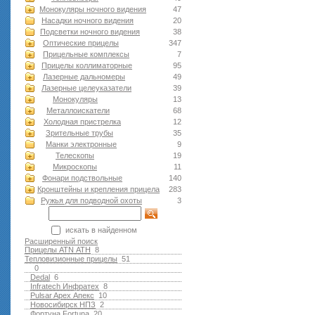
Монокуляры ночного видения
47
Насадки ночного видения
20
Подсветки ночного видения
38
Оптические прицелы
347
Прицельные комплексы
7
Прицелы коллиматорные
95
Лазерные дальномеры
49
Лазерные целеуказатели
39
Монокуляры
13
Металлоискатели
68
Холодная пристрелка
12
Зрительные трубы
35
Манки электронные
9
Телескопы
19
Микроскопы
11
Фонари подствольные
140
Кронштейны и крепления прицела
283
Ружья для подводной оxоты
3
искать в найденном
Расширенный поиск
Прицелы ATN АТН
8
Тепловизионные прицелы
51
0
Dedal
6
Infratech Инфратех
8
Pulsar Apex Апекс
10
Новосибирск НПЗ
2
Фортуна Fortuna
20