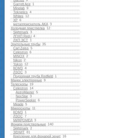
Garrett
9
Garrett Ace
1
Minelab
9
Teknetics
4
Whites
12
XP
6
металлоискатель AKA
3
Холодная пристрелка
12
Sightmark
3
ЛПХП Red-i
4
ЛХП ЭСТ
1
Зрительные трубы
35
Carl Zeiss
5
Celestron
6
MINOX
2
Nikon
2
Yukon
12
КОМЗ
4
ЛЗОС
3
Подзорная труба Redfield
1
Манки электронные
9
Телескопы
19
Celestron
14
AstroMaster
5
NexStar
3
PowerSeeker
6
Meade
5
Микроскопы
11
КОМЗ
1
ЛЗОС
7
МИКРОМЕД
3
Фонари подствольные
140
Sightmark
2
ЗЕНИТ
81
Крепление для фонарей зенит
16