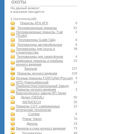
оxоты
На данный момент
в магазине находится:
2 посетитель(ей)
Прицелы ATN АТН
8
Тепловизионные прицелы
51
Тепловизионные прицелы Trail
4
(Трэйл)
Тепловизоры Guide Гайд
6
Тепловизоры автомобильные
6
Тепловизоры для охоты и
39
строительства
Тепловизоры для смартфонов
4
Цифровые прицелы и приборы
23
ночного видения
Бинокли
237
Прицелы ночного видения
218
Ночные прицелы FORTUNA (Россия)
4
НПЗ (Новосибирский
13
Приборостростроительный Завод)
Прицелы ночного видения
3
Красногорского завода НП Зенит
Дедал (DEDAL)
50
INFRATECH
26
Прицелы СОТ-современные
22
оптические технологии
Combat
5
Pulsar Yukon
76
Диполь
19
Бинокли и очки ночного видения
73
Тепловизоры
49