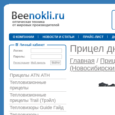
•
О КОМПАНИИ
НОВОСТИ И СТАТЬИ
ПРАЙС-ЛИСТ
Д
Прицел д
Логин:
Пароль:
Главная
/
Приц
Регистрация
Мой пароль
Войти
89 000 р
(Новосибирски
Прицелы ATN АТН
Тепловизионные
прицелы
Тепловизионные
прицелы Trail (Трэйл)
Тепловизоры Guide Гайд
Тепловизоры