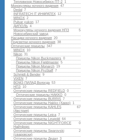
Тепловизор Новосибирск ПТ-2
1
Монокуляры ночного видения
47
Dedal
7
INFRATECH IT ИНФРАТЕХ
12
MINOX
2
Pulsar yukon
17
ДИПОЛЬ
4
Монокуляры ночного видения НПЗ
5
Новосибирский завод
Насадки ночного видения
20
Подсветки ночного видения
38
Оптические прицелы
347
MINOX
10
Nikon
31
Прицелы Nikon Buckmasters
0
Прицелы Nikon Fieldmaster
5
Прицелы Nikon Monarch
19
Прицелы Nikon ProStaff
7
Schmidt & Bender
9
VIXEN
7
ВОМЗ ПИЛАД Вологда
53
НПЗ
10
Оптические прицелы REDFIELD
0
Оптические прицелы HAKKO
0
Оптические прицелы BURRIS
7
Оптические прицелы Hakko (Хакко)
1
Оптические прицелы KAHLES
67
(Австрия)
Оптические прицелы Leica
7
Оптические прицелы Leupold
64
Оптические прицелы NIGHTFORCE
0
Найтфорс
Оптические прицелы Swarovski
2
(сваровски)
Оптические прицелы Дедал
3