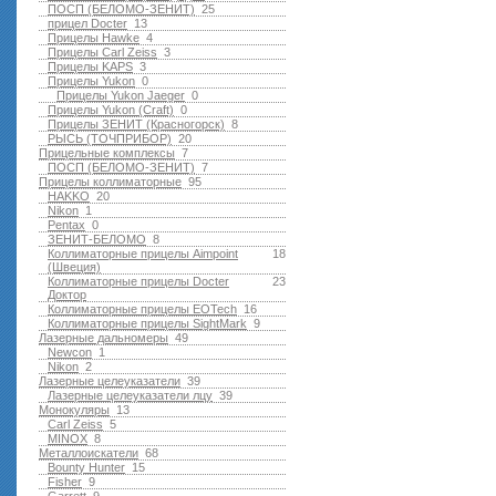
ПОСП (БЕЛОМО-ЗЕНИТ)
25
прицел Docter
13
Прицелы Hawke
4
Прицелы Carl Zeiss
3
Прицелы KAPS
3
Прицелы Yukon
0
Прицелы Yukon Jaeger
0
Прицелы Yukon (Craft)
0
Прицелы ЗЕНИТ (Красногорск)
8
РЫСЬ (ТОЧПРИБОР)
20
Прицельные комплексы
7
ПОСП (БЕЛОМО-ЗЕНИТ)
7
Прицелы коллиматорные
95
HAKKO
20
Nikon
1
Pentax
0
ЗЕНИТ-БЕЛОМО
8
Коллиматорные прицелы Aimpoint
18
(Швеция)
Коллиматорные прицелы Docter
23
Доктор
Коллиматорные прицелы EOTech
16
Коллиматорные прицелы SightMark
9
Лазерные дальномеры
49
Newcon
1
Nikon
2
Лазерные целеуказатели
39
Лазерные целеуказатели лцу
39
Монокуляры
13
Carl Zeiss
5
MINOX
8
Металлоискатели
68
Bounty Hunter
15
Fisher
9