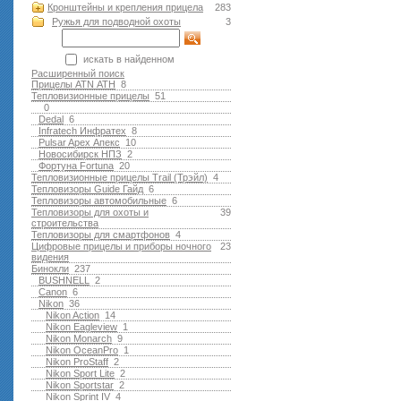
Кронштейны и крепления прицела
283
Ружья для подводной оxоты
3
искать в найденном
Расширенный поиск
Прицелы ATN АТН
8
Тепловизионные прицелы
51
0
Dedal
6
Infratech Инфратех
8
Pulsar Apex Апекс
10
Новосибирск НПЗ
2
Фортуна Fortuna
20
Тепловизионные прицелы Trail (Трэйл)
4
Тепловизоры Guide Гайд
6
Тепловизоры автомобильные
6
Тепловизоры для охоты и
39
строительства
Тепловизоры для смартфонов
4
Цифровые прицелы и приборы ночного
23
видения
Бинокли
237
BUSHNELL
2
Canon
6
Nikon
36
Nikon Action
14
Nikon Eagleview
1
Nikon Monarch
9
Nikon OceanPro
1
Nikon ProStaff
2
Nikon Sport Lite
2
Nikon Sportstar
2
Nikon Sprint IV
4