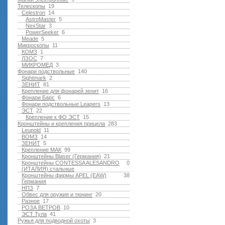
Телескопы
19
Celestron
14
AstroMaster
5
NexStar
3
PowerSeeker
6
Meade
5
Микроскопы
11
КОМЗ
1
ЛЗОС
7
МИКРОМЕД
3
Фонари подствольные
140
Sightmark
2
ЗЕНИТ
81
Крепление для фонарей зенит
16
Фонари Барс
6
Фонари подствольные Leapers
13
ЭСТ
22
Крепление к ФО ЭСТ
15
Кронштейны и крепления прицела
283
Leupold
11
ВОМЗ
14
ЗЕНИТ
5
Крепление МАК
99
Кронштейны Blaser (Германия)
21
Кронштейны CONTESSA ALESANDRO
0
(ИТАЛИЯ) стальные
Кронштейны фирмы APEL (EAW)
38
Германия
НПЗ
7
Обвес для оружия и тюнинг
20
Разное
17
РОЗА ВЕТРОВ
10
ЭСТ Тула
41
Ружья для подводной оxоты
3