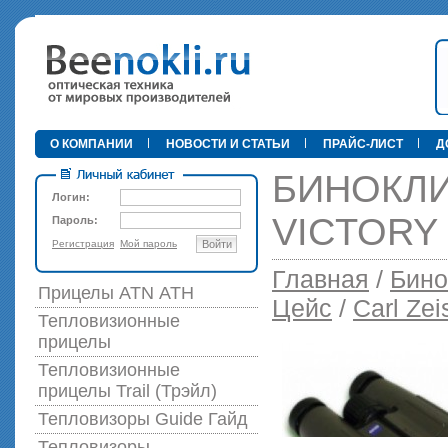
•
О КОМПАНИИ
НОВОСТИ И СТАТЬИ
ПРАЙС-ЛИСТ
Д
БИНОКЛИ 
Логин:
VICTORY
Пароль:
Регистрация
Мой пароль
Войти
89 000 р
Главная
/
Бино
Прицелы ATN АТН
Цейс
/
Carl Zei
Тепловизионные
прицелы
Тепловизионные
прицелы Trail (Трэйл)
Тепловизоры Guide Гайд
Тепловизоры