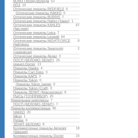
ВОМЗ ПИЛАД Вологда
53
НПЗ
10
Оптические прицелы REDFIELD
0
Оптические прицелы HAKKO
0
Оптические прицелы BURRIS
7
Оптические прицелы Hakko (Хакко)
1
Оптические прицелы KAHLES
67
(Австрия)
Оптические прицелы Leica
7
Оптические прицелы Leupold
64
Оптические прицелы NIGHTFORCE
0
Найтфорс
Оптические прицелы Swarovski
2
(сваровски)
Оптические прицелы Дедал
3
ПОСП (БЕЛОМО-ЗЕНИТ)
25
прицел Docter
13
Прицелы Hawke
4
Прицелы Carl Zeiss
3
Прицелы KAPS
3
Прицелы Yukon
0
Прицелы Yukon Jaeger
0
Прицелы Yukon (Craft)
0
Прицелы ЗЕНИТ (Красногорск)
8
РЫСЬ (ТОЧПРИБОР)
20
Прицельные комплексы
7
ПОСП (БЕЛОМО-ЗЕНИТ)
7
Прицелы коллиматорные
95
HAKKO
20
Nikon
1
Pentax
0
ЗЕНИТ-БЕЛОМО
8
Коллиматорные прицелы Aimpoint
18
(Швеция)
Коллиматорные прицелы Docter
23