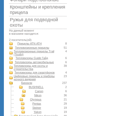
Кронштейны и крепления
прицела
Ружья для подводной
оxоты
На данный момент
в магазине находится:
2 посетитель(ей)
Прицелы ATN АТН
8
Тепловизионные прицелы
51
Тепловизионные прицелы Trail
4
(Трэйл)
Тепловизоры Guide Гайд
6
Тепловизоры автомобильные
6
Тепловизоры для охоты и
39
строительства
Тепловизоры для смартфонов
4
Цифровые прицелы и приборы
23
ночного видения
Бинокли
237
BUSHNELL
2
Canon
6
Nikon
36
Olympus
21
Pentax
29
Steiner
19
Yukon
19