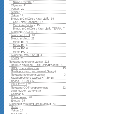
Nikon Travelite
1
Olympus
21
Pentax
29
Steiner
19
Yukon
19
Бинокли Carl Zeiss Карл Цейс
39
Carl Zeiss Conquest
17
Carl Zeiss Victory
15
Бинокли Carl Zeiss Карл Цейс TERRA
7
Бинокли DOCTER
5
Бинокли LEICA
16
Бинокли Minox
21
Minox BF
4
Minox BL
4
Minox BV
6
Minox HG
7
Бинокли SWAROVSKI
4
КОМЗ
20
Прицелы ночного видения
218
Ночные прицелы FORTUNA (Россия)
4
НПЗ (Новосибирский
13
Приборостростроительный Завод)
Прицелы ночного видения
3
Красногорского завода НП Зенит
Дедал (DEDAL)
50
INFRATECH
26
Прицелы СОТ-современные
22
оптические технологии
Combat
5
Pulsar Yukon
76
Диполь
19
Бинокли и очки ночного видения
73
Dedal
8
Yukon
24
ДИПОЛЬ
11