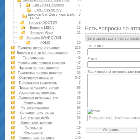
Бинокли Carl Zeiss Карл Цейс
39
Carl Zeiss Conquest
17
Carl Zeiss Victory
15
Бинокли Carl Zeiss Карл Цейс
7
TERRA
Бинокли DOCTER
5
Есть вопросы по это
Бинокли LEICA
16
Бинокли Minox
21
Бинокли SWAROVSKI
4
Вы можете задать нам вопрос(
КОМЗ
20
Ваше имя
Прицелы ночного видения
218
Бинокли и очки ночного видения
73
Тепловизоры
49
E-mail
Монокуляры ночного видения
47
Насадки ночного видения
20
Ваши вопросы относительно то
Подсветки ночного видения
38
Оптические прицелы
347
Прицельные комплексы
7
Прицелы коллиматорные
95
Лазерные дальномеры
49
Лазерные целеуказатели
39
Монокуляры
13
Металлоискатели
68
Холодная пристрелка
12
Зрительные трубы
35
Манки электронные
9
Телескопы
19
Отправить
Микроскопы
11
Фонари подствольные
140