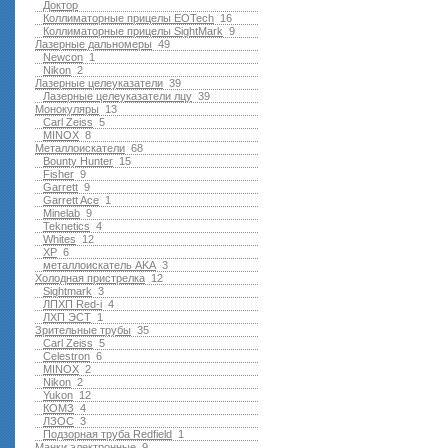
Доктор
Коллиматорные прицелы EOTech
16
Коллиматорные прицелы SightMark
9
Лазерные дальномеры
49
Newcon
1
Nikon
2
Лазерные целеуказатели
39
Лазерные целеуказатели лцу
39
Монокуляры
13
Carl Zeiss
5
MINOX
8
Металлоискатели
68
Bounty Hunter
15
Fisher
9
Garrett
9
Garrett Ace
1
Minelab
9
Teknetics
4
Whites
12
XP
6
металлоискатель AKA
3
Холодная пристрелка
12
Sightmark
3
ЛПХП Red-i
4
ЛХП ЭСТ
1
Зрительные трубы
35
Carl Zeiss
5
Celestron
6
MINOX
2
Nikon
2
Yukon
12
КОМЗ
4
ЛЗОС
3
Подзорная труба Redfield
1
Манки электронные
9