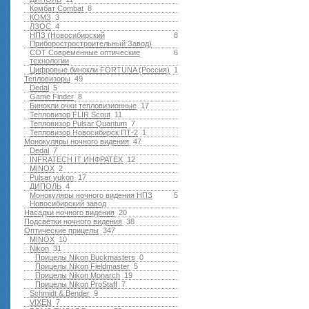
Комбат Combat
8
КОМЗ
3
ЛЗОС
4
НПЗ (Новосибирский
8
Приборостростроительный Завод)
СОТ Современные оптические
6
технологии
Цифровые бинокли FORTUNA (Россия)
1
Тепловизоры
49
Dedal
5
Game Finder
8
Бинокли очки тепловизионные
17
Тепловизор FLIR Scout
11
Тепловизор Pulsar Quantum
7
Тепловизор Новосибирск ПТ-2
1
Монокуляры ночного видения
47
Dedal
7
INFRATECH IT ИНФРАТЕХ
12
MINOX
2
Pulsar yukon
17
ДИПОЛЬ
4
Монокуляры ночного видения НПЗ
5
Новосибирский завод
Насадки ночного видения
20
Подсветки ночного видения
38
Оптические прицелы
347
MINOX
10
Nikon
31
Прицелы Nikon Buckmasters
0
Прицелы Nikon Fieldmaster
5
Прицелы Nikon Monarch
19
Прицелы Nikon ProStaff
7
Schmidt & Bender
9
VIXEN
7