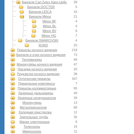
Бинокли Carl Zeiss Карл Цейс
39
Бинокли DOCTER
5
Бинокли LEICA
16
Бинокли Minox
21
Minox BF
4
Minox BL
4
Minox BV
6
Minox HG
7
Бинокли SWAROVSKI
4
КОМЗ
20
Прицелы ночного видения
218
Бинокли и очки ночного видения
73
Тепловизоры
49
Монокуляры ночного видения
47
Насадки ночного видения
20
Подсветки ночного видения
38
Оптические прицелы
347
Прицельные комплексы
7
Прицелы коллиматорные
95
Лазерные дальномеры
49
Лазерные целеуказатели
39
Монокуляры
13
Металлоискатели
68
Холодная пристрелка
12
Зрительные трубы
35
Манки электронные
9
Телескопы
19
Микроскопы
11