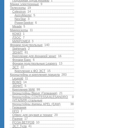
Подзорная труба Redfield
1
Манки электронные
9
Телескопы
19
Celestron
14
AstroMaster
5
NexStar
3
PowerSeeker
6
Meade
5
Микроскопы
11
КОМЗ
1
ЛЗОС
7
МИКРОМЕД
3
Фонари подствольные
140
Sightmark
2
ЗЕНИТ
81
Крепление для фонарей зенит
16
Фонари Барс
6
Фонари подствольные Leapers
13
ЭСТ
22
Крепление к ФО ЭСТ
15
Кронштейны и крепления прицела
283
Leupold
11
ВОМЗ
14
ЗЕНИТ
5
Крепление МАК
99
Кронштейны Blaser (Германия)
21
Кронштейны CONTESSA ALESANDRO
0
(ИТАЛИЯ) стальные
Кронштейны фирмы APEL (EAW)
38
Германия
НПЗ
7
Обвес для оружия и тюнинг
20
Разное
17
РОЗА ВЕТРОВ
10
ЭСТ Тула
41