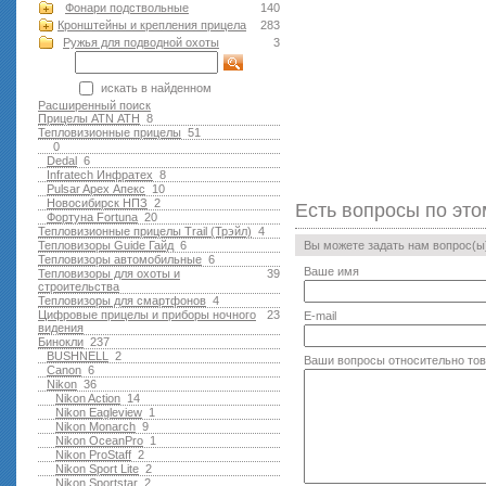
Фонари подствольные
140
Кронштейны и крепления прицела
283
Ружья для подводной оxоты
3
искать в найденном
Расширенный поиск
Прицелы ATN АТН
8
Тепловизионные прицелы
51
0
Dedal
6
Infratech Инфратех
8
Pulsar Apex Апекс
10
Новосибирск НПЗ
2
Есть вопросы по это
Фортуна Fortuna
20
Тепловизионные прицелы Trail (Трэйл)
4
Тепловизоры Guide Гайд
6
Вы можете задать нам вопрос(
Тепловизоры автомобильные
6
Ваше имя
Тепловизоры для охоты и
39
строительства
Тепловизоры для смартфонов
4
Цифровые прицелы и приборы ночного
23
E-mail
видения
Бинокли
237
BUSHNELL
2
Ваши вопросы относительно то
Canon
6
Nikon
36
Nikon Action
14
Nikon Eagleview
1
Nikon Monarch
9
Nikon OceanPro
1
Nikon ProStaff
2
Nikon Sport Lite
2
Nikon Sportstar
2