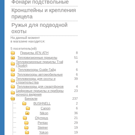
Фонари подствольные
Кронштейны и крепления
прицела
Ружья для подводной
оxоты
На данный момент
в магазине находится:
5 посетитель(ей)
Прицелы ATN АТН
8
Тепловизионные прицелы
51
Тепловизионные прицелы Trail
4
(Трэйл)
Тепловизоры Guide Гайд
6
Тепловизоры автомобильные
6
Тепловизоры для охоты и
39
строительства
Тепловизоры для смартфонов
4
Цифровые прицелы и приборы
23
ночного видения
Бинокли
237
BUSHNELL
2
Canon
6
Nikon
36
Olympus
21
Pentax
29
Steiner
19
Yukon
19