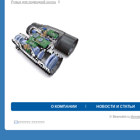
Ружья для подводной оxоты
3
•
О КОМПАНИИ
НОВОСТИ И СТАТЬИ
© Beenokli.ru
Интер