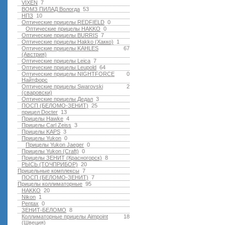
VIXEN
7
ВОМЗ ПИЛАД Вологда
53
НПЗ
10
Оптические прицелы REDFIELD
0
Оптические прицелы HAKKO
0
Оптические прицелы BURRIS
7
Оптические прицелы Hakko (Хакко)
1
Оптические прицелы KAHLES
67
(Австрия)
Оптические прицелы Leica
7
Оптические прицелы Leupold
64
Оптические прицелы NIGHTFORCE
0
Найтфорс
Оптические прицелы Swarovski
2
(сваровски)
Оптические прицелы Дедал
3
ПОСП (БЕЛОМО-ЗЕНИТ)
25
прицел Docter
13
Прицелы Hawke
4
Прицелы Carl Zeiss
3
Прицелы KAPS
3
Прицелы Yukon
0
Прицелы Yukon Jaeger
0
Прицелы Yukon (Craft)
0
Прицелы ЗЕНИТ (Красногорск)
8
РЫСЬ (ТОЧПРИБОР)
20
Прицельные комплексы
7
ПОСП (БЕЛОМО-ЗЕНИТ)
7
Прицелы коллиматорные
95
HAKKO
20
Nikon
1
Pentax
0
ЗЕНИТ-БЕЛОМО
8
Коллиматорные прицелы Aimpoint
18
(Швеция)