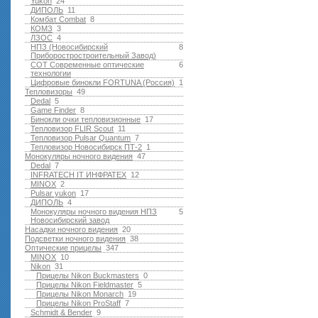
Yukon
24
ДИПОЛЬ
11
Комбат Combat
8
КОМЗ
3
ЛЗОС
4
НПЗ (Новосибирский
8
Приборостростроительный Завод)
СОТ Современные оптические
6
технологии
Цифровые бинокли FORTUNA (Россия)
1
Тепловизоры
49
Dedal
5
Game Finder
8
Бинокли очки тепловизионные
17
Тепловизор FLIR Scout
11
Тепловизор Pulsar Quantum
7
Тепловизор Новосибирск ПТ-2
1
Монокуляры ночного видения
47
Dedal
7
INFRATECH IT ИНФРАТЕХ
12
MINOX
2
Pulsar yukon
17
ДИПОЛЬ
4
Монокуляры ночного видения НПЗ
5
Новосибирский завод
Насадки ночного видения
20
Подсветки ночного видения
38
Оптические прицелы
347
MINOX
10
Nikon
31
Прицелы Nikon Buckmasters
0
Прицелы Nikon Fieldmaster
5
Прицелы Nikon Monarch
19
Прицелы Nikon ProStaff
7
Schmidt & Bender
9