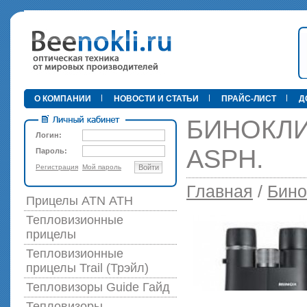
•
О КОМПАНИИ
НОВОСТИ И СТАТЬИ
ПРАЙС-ЛИСТ
Д
БИНОКЛИ
Логин:
ASPH.
Пароль:
Регистрация
Мой пароль
Войти
89 000 р
Главная
/
Бино
Прицелы ATN АТН
Тепловизионные
прицелы
Тепловизионные
прицелы Trail (Трэйл)
Тепловизоры Guide Гайд
Тепловизоры