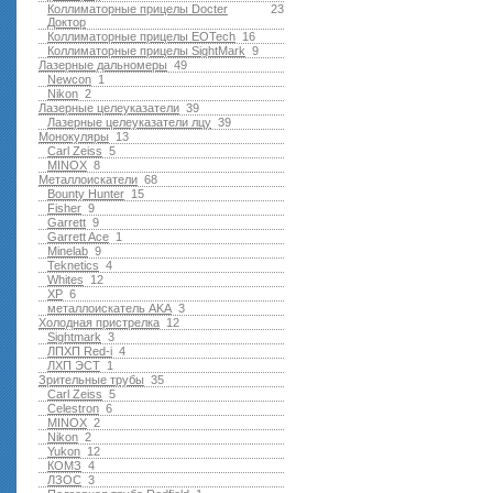
Коллиматорные прицелы Docter
23
Доктор
Коллиматорные прицелы EOTech
16
Коллиматорные прицелы SightMark
9
Лазерные дальномеры
49
Newcon
1
Nikon
2
Лазерные целеуказатели
39
Лазерные целеуказатели лцу
39
Монокуляры
13
Carl Zeiss
5
MINOX
8
Металлоискатели
68
Bounty Hunter
15
Fisher
9
Garrett
9
Garrett Ace
1
Minelab
9
Teknetics
4
Whites
12
XP
6
металлоискатель AKA
3
Холодная пристрелка
12
Sightmark
3
ЛПХП Red-i
4
ЛХП ЭСТ
1
Зрительные трубы
35
Carl Zeiss
5
Celestron
6
MINOX
2
Nikon
2
Yukon
12
КОМЗ
4
ЛЗОС
3