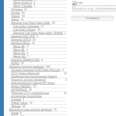
Nikon Sprint IV
4
Nikon Travelite
1
Olympus
21
Pentax
29
Steiner
19
Отправить
Yukon
19
Бинокли Carl Zeiss Карл Цейс
39
Carl Zeiss Conquest
17
Carl Zeiss Victory
15
Бинокли Carl Zeiss Карл Цейс TERRA
7
Бинокли DOCTER
5
Бинокли LEICA
16
Бинокли Minox
21
Minox BF
4
Minox BL
4
Minox BV
6
Minox HG
7
Бинокли SWAROVSKI
4
КОМЗ
20
Прицелы ночного видения
218
Ночные прицелы FORTUNA (Россия)
4
НПЗ (Новосибирский
13
Приборостростроительный Завод)
Прицелы ночного видения
3
Красногорского завода НП Зенит
Дедал (DEDAL)
50
INFRATECH
26
Прицелы СОТ-современные
22
оптические технологии
Combat
5
Pulsar Yukon
76
Диполь
19
Бинокли и очки ночного видения
73
Dedal
8