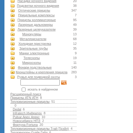
Насадки ночного видения
20
Подсветки ночного видения
38
Оптические прицелы
347
Прицельные комплексы
7
Прицелы коллиматорные
95
Лазерные дальномеры
49
Лазерные целеуказатели
39
Монокуляры
13
Металлоискатели
68
Холодная пристрелка
12
Зрительные трубы
35
Манки электронные
9
Телескопы
19
Микроскопы
11
Фонари подствольные
140
Кронштейны и крепления прицела
283
Ружья для подводной оxоты
3
искать в найденном
Расширенный поиск
Прицелы ATN АТН
8
Тепловизионные прицелы
51
0
Dedal
6
Infratech Инфратех
8
Pulsar Apex Апекс
10
Новосибирск НПЗ
2
Фортуна Fortuna
20
Тепловизионные прицелы Trail (Трэйл)
4
Тепловизоры Guide Гайд
6