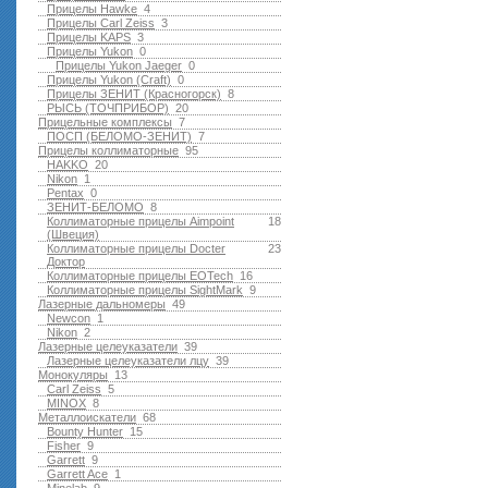
Прицелы Hawke
4
Прицелы Carl Zeiss
3
Прицелы KAPS
3
Прицелы Yukon
0
Прицелы Yukon Jaeger
0
Прицелы Yukon (Craft)
0
Прицелы ЗЕНИТ (Красногорск)
8
РЫСЬ (ТОЧПРИБОР)
20
Прицельные комплексы
7
ПОСП (БЕЛОМО-ЗЕНИТ)
7
Прицелы коллиматорные
95
HAKKO
20
Nikon
1
Pentax
0
ЗЕНИТ-БЕЛОМО
8
Коллиматорные прицелы Aimpoint
18
(Швеция)
Коллиматорные прицелы Docter
23
Доктор
Коллиматорные прицелы EOTech
16
Коллиматорные прицелы SightMark
9
Лазерные дальномеры
49
Newcon
1
Nikon
2
Лазерные целеуказатели
39
Лазерные целеуказатели лцу
39
Монокуляры
13
Carl Zeiss
5
MINOX
8
Металлоискатели
68
Bounty Hunter
15
Fisher
9
Garrett
9
Garrett Ace
1