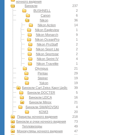
ночного видения
Бинокли
237
BUSHNELL
2
Canon
6
Nikon
36
Nikon Action
14
Nikon Eagleview
1
Nikon Monarch
9
Nikon OceanPro
1
Nikon ProStaff
2
Nikon Sport Lite
2
Nikon Sportstar
2
Nikon Sprint IV
4
Nikon Travelite
1
Olympus
21
Pentax
29
Steiner
19
Yukon
19
Бинокли Carl Zeiss Карл Цейс
39
Бинокли DOCTER
5
Бинокли LEICA
16
Бинокли Minox
21
Бинокли SWAROVSKI
4
КОМЗ
20
Прицелы ночного видения
218
Бинокли и очки ночного видения
73
Тепловизоры
49
Монокуляры ночного видения
47