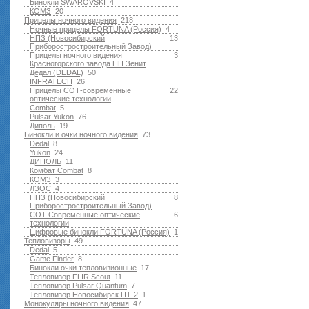
Бинокли SWAROVSKI
4
КОМЗ
20
Прицелы ночного видения
218
Ночные прицелы FORTUNA (Россия)
4
НПЗ (Новосибирский
13
Приборостростроительный Завод)
Прицелы ночного видения
3
Красногорского завода НП Зенит
Дедал (DEDAL)
50
INFRATECH
26
Прицелы СОТ-современные
22
оптические технологии
Combat
5
Pulsar Yukon
76
Диполь
19
Бинокли и очки ночного видения
73
Dedal
8
Yukon
24
ДИПОЛЬ
11
Комбат Combat
8
КОМЗ
3
ЛЗОС
4
НПЗ (Новосибирский
8
Приборостростроительный Завод)
СОТ Современные оптические
6
технологии
Цифровые бинокли FORTUNA (Россия)
1
Тепловизоры
49
Dedal
5
Game Finder
8
Бинокли очки тепловизионные
17
Тепловизор FLIR Scout
11
Тепловизор Pulsar Quantum
7
Тепловизор Новосибирск ПТ-2
1
Монокуляры ночного видения
47