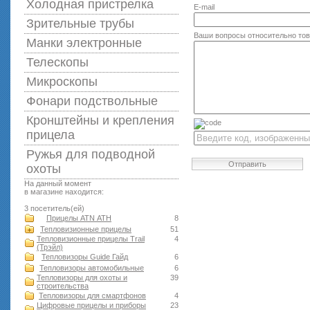
Холодная пристрелка
E-mail
Зрительные трубы
Ваши вопросы относительно то
Манки электронные
Телескопы
Микроскопы
Фонари подствольные
Кронштейны и крепления
прицела
Ружья для подводной
Отправить
оxоты
На данный момент
в магазине находится:
3 посетитель(ей)
Прицелы ATN АТН
8
Тепловизионные прицелы
51
Тепловизионные прицелы Trail
4
(Трэйл)
Тепловизоры Guide Гайд
6
Тепловизоры автомобильные
6
Тепловизоры для охоты и
39
строительства
Тепловизоры для смартфонов
4
Цифровые прицелы и приборы
23