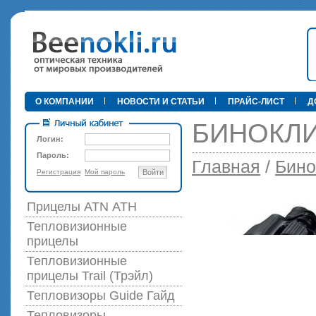
•
О КОМПАНИИ
НОВОСТИ И СТАТЬИ
ПРАЙС-ЛИСТ
Д
БИНОКЛИ 
Логин:
Пароль:
Главная
/
Бино
Регистрация
Мой пароль
Войти
89 000 р
Прицелы ATN АТН
Тепловизионные
прицелы
Тепловизионные
прицелы Trail (Трэйл)
Тепловизоры Guide Гайд
Тепловизоры