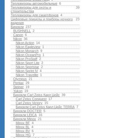
Тепловизоры автомобильные
6
Тепловизоры для охоты и
39
строительства
Тепловизоры для смартфонов
4
Цифровые прицелы и приборы ночного
23
видения
Бинокли
237
BUSHNELL
2
Canon
6
Nikon
36
Nikon Action
14
Nikon Eagleview
1
Nikon Monarch
9
Nikon OceanPro
1
Nikon ProStaff
2
Nikon Sport Lite
2
Nikon Sportstar
2
Nikon Sprint IV
4
Nikon Travelite
1
Olympus
21
Pentax
29
Steiner
19
Yukon
19
Бинокли Carl Zeiss Карл Цейс
39
Carl Zeiss Conquest
17
Carl Zeiss Victory
15
Бинокли Carl Zeiss Карл Цейс TERRA
7
Бинокли DOCTER
5
Бинокли LEICA
16
Бинокли Minox
21
Minox BF
4
Minox BL
4
Minox BV
6
Minox HG
7