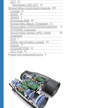
ЭСТ
22
Крепление к ФО ЭСТ
15
Кронштейны и крепления прицела
283
Leupold
11
ВОМЗ
14
ЗЕНИТ
5
Крепление МАК
99
Кронштейны Blaser (Германия)
21
Кронштейны CONTESSA ALESANDRO
0
(ИТАЛИЯ) стальные
Кронштейны фирмы APEL (EAW)
38
Германия
НПЗ
7
Обвес для оружия и тюнинг
20
Разное
17
РОЗА ВЕТРОВ
10
ЭСТ Тула
41
Ружья для подводной оxоты
3