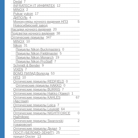
Dedal
7
INFRATECH IT ИНФРАТЕХ
12
MINOX
2
Pulsar yukon
17
ДИПОЛЬ
4
Монокуляры ночного видения НПЗ
5
Новосибирский завод
Насадки ночного видения
20
Подсветки ночного видения
38
Оптические прицелы
347
MINOX
10
Nikon
31
Прицелы Nikon Buckmasters
0
Прицелы Nikon Fieldmaster
5
Прицелы Nikon Monarch
19
Прицелы Nikon ProStaff
7
Schmidt & Bender
9
VIXEN
7
ВОМЗ ПИЛАД Вологда
53
НПЗ
10
Оптические прицелы REDFIELD
0
Оптические прицелы HAKKO
0
Оптические прицелы BURRIS
7
Оптические прицелы Hakko (Хакко)
1
Оптические прицелы KAHLES
67
(Австрия)
Оптические прицелы Leica
7
Оптические прицелы Leupold
64
Оптические прицелы NIGHTFORCE
0
Найтфорс
Оптические прицелы Swarovski
2
(сваровски)
Оптические прицелы Дедал
3
ПОСП (БЕЛОМО-ЗЕНИТ)
25
прицел Docter
13