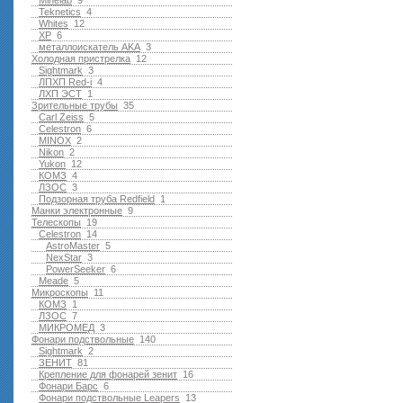
Minelab
9
Teknetics
4
Whites
12
XP
6
металлоискатель AKA
3
Холодная пристрелка
12
Sightmark
3
ЛПХП Red-i
4
ЛХП ЭСТ
1
Зрительные трубы
35
Carl Zeiss
5
Celestron
6
MINOX
2
Nikon
2
Yukon
12
КОМЗ
4
ЛЗОС
3
Подзорная труба Redfield
1
Манки электронные
9
Телескопы
19
Celestron
14
AstroMaster
5
NexStar
3
PowerSeeker
6
Meade
5
Микроскопы
11
КОМЗ
1
ЛЗОС
7
МИКРОМЕД
3
Фонари подствольные
140
Sightmark
2
ЗЕНИТ
81
Крепление для фонарей зенит
16
Фонари Барс
6
Фонари подствольные Leapers
13