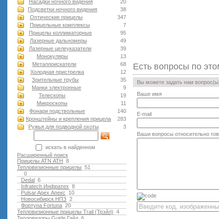
Насадки ночного видения
20
Подсветки ночного видения
38
Оптические прицелы
347
Прицельные комплексы
7
Прицелы коллиматорные
95
Лазерные дальномеры
49
Лазерные целеуказатели
39
Монокуляры
13
Металлоискатели
68
Есть вопросы по это
Холодная пристрелка
12
Зрительные трубы
35
Вы можете задать нам вопрос(
Манки электронные
9
Ваше имя
Телескопы
19
Микроскопы
11
Фонари подствольные
140
E-mail
Кронштейны и крепления прицела
283
Ружья для подводной оxоты
3
Ваши вопросы относительно то
искать в найденном
Расширенный поиск
Прицелы ATN АТН
8
Тепловизионные прицелы
51
0
Dedal
6
Infratech Инфратех
8
Pulsar Apex Апекс
10
Новосибирск НПЗ
2
Фортуна Fortuna
20
Тепловизионные прицелы Trail (Трэйл)
4
Тепловизоры Guide Гайд
6