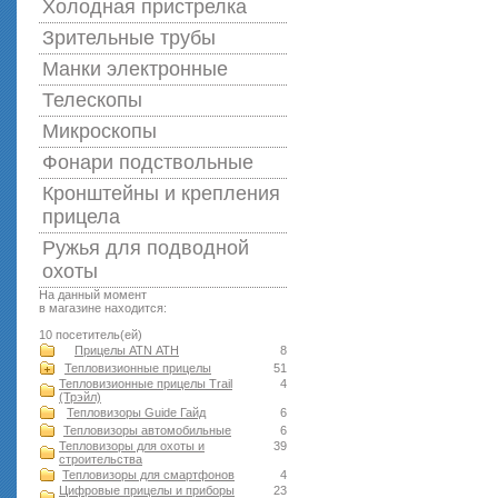
Холодная пристрелка
Зрительные трубы
Манки электронные
Телескопы
Микроскопы
Фонари подствольные
Кронштейны и крепления
прицела
Ружья для подводной
оxоты
На данный момент
в магазине находится:
10 посетитель(ей)
Прицелы ATN АТН
8
Тепловизионные прицелы
51
Тепловизионные прицелы Trail
4
(Трэйл)
Тепловизоры Guide Гайд
6
Тепловизоры автомобильные
6
Тепловизоры для охоты и
39
строительства
Тепловизоры для смартфонов
4
Цифровые прицелы и приборы
23