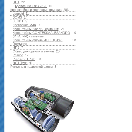
ЭСТ
22
Крепление к ФО ЭСТ
15
Кронштейны и крепления прицела
283
Leupold
11
ВОМЗ
14
ЗЕНИТ
5
Крепление МАК
99
Кронштейны Blaser (Германия)
21
Кронштейны CONTESSA ALESANDRO
0
(ИТАЛИЯ) стальные
Кронштейны фирмы APEL (EAW)
38
Германия
НПЗ
7
Обвес для оружия и тюнинг
20
Разное
17
РОЗА ВЕТРОВ
10
ЭСТ Тула
41
Ружья для подводной оxоты
3