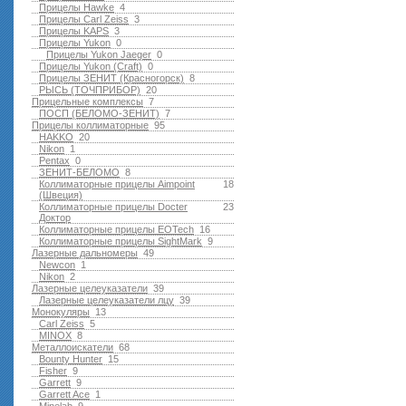
Прицелы Hawke
4
Прицелы Carl Zeiss
3
Прицелы KAPS
3
Прицелы Yukon
0
Прицелы Yukon Jaeger
0
Прицелы Yukon (Craft)
0
Прицелы ЗЕНИТ (Красногорск)
8
РЫСЬ (ТОЧПРИБОР)
20
Прицельные комплексы
7
ПОСП (БЕЛОМО-ЗЕНИТ)
7
Прицелы коллиматорные
95
HAKKO
20
Nikon
1
Pentax
0
ЗЕНИТ-БЕЛОМО
8
Коллиматорные прицелы Aimpoint
18
(Швеция)
Коллиматорные прицелы Docter
23
Доктор
Коллиматорные прицелы EOTech
16
Коллиматорные прицелы SightMark
9
Лазерные дальномеры
49
Newcon
1
Nikon
2
Лазерные целеуказатели
39
Лазерные целеуказатели лцу
39
Монокуляры
13
Carl Zeiss
5
MINOX
8
Металлоискатели
68
Bounty Hunter
15
Fisher
9
Garrett
9
Garrett Ace
1