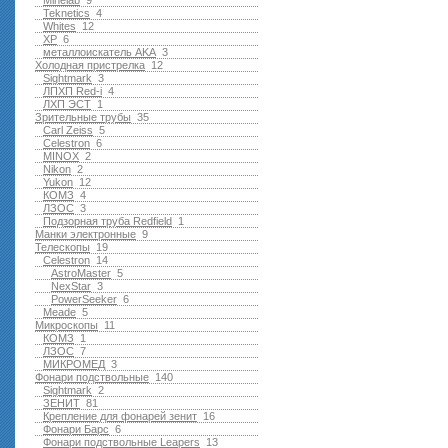
Minelab
9
Teknetics
4
Whites
12
XP
6
металлоискатель AKA
3
Холодная пристрелка
12
Sightmark
3
ЛПХП Red-i
4
ЛХП ЭСТ
1
Зрительные трубы
35
Carl Zeiss
5
Celestron
6
MINOX
2
Nikon
2
Yukon
12
КОМЗ
4
ЛЗОС
3
Подзорная труба Redfield
1
Манки электронные
9
Телескопы
19
Celestron
14
AstroMaster
5
NexStar
3
PowerSeeker
6
Meade
5
Микроскопы
11
КОМЗ
1
ЛЗОС
7
МИКРОМЕД
3
Фонари подствольные
140
Sightmark
2
ЗЕНИТ
81
Крепление для фонарей зенит
16
Фонари Барс
6
Фонари подствольные Leapers
13