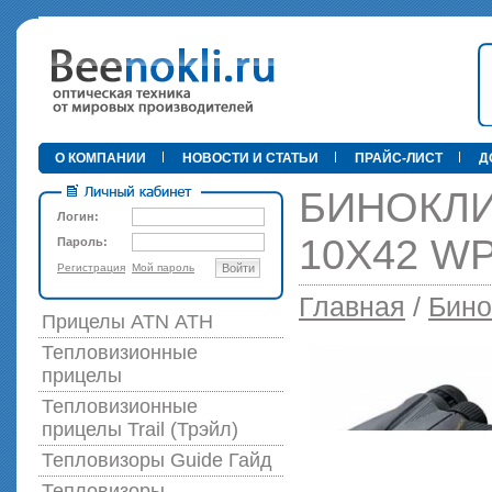
•
О КОМПАНИИ
НОВОСТИ И СТАТЬИ
ПРАЙС-ЛИСТ
Д
БИНОКЛИ
Логин:
10X42 W
Пароль:
Регистрация
Мой пароль
Войти
89 000 р
Главная
/
Бино
Прицелы ATN АТН
Тепловизионные
прицелы
Тепловизионные
прицелы Trail (Трэйл)
Тепловизоры Guide Гайд
Тепловизоры