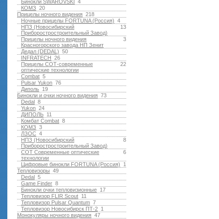
Бинокли SWAROVSKI
4
КОМЗ
20
Прицелы ночного видения
218
Ночные прицелы FORTUNA (Россия)
4
НПЗ (Новосибирский
13
Приборостростроительный Завод)
Прицелы ночного видения
3
Красногорского завода НП Зенит
Дедал (DEDAL)
50
INFRATECH
26
Прицелы СОТ-современные
22
оптические технологии
Combat
5
Pulsar Yukon
76
Диполь
19
Бинокли и очки ночного видения
73
Dedal
8
Yukon
24
ДИПОЛЬ
11
Комбат Combat
8
КОМЗ
3
ЛЗОС
4
НПЗ (Новосибирский
8
Приборостростроительный Завод)
СОТ Современные оптические
6
технологии
Цифровые бинокли FORTUNA (Россия)
1
Тепловизоры
49
Dedal
5
Game Finder
8
Бинокли очки тепловизионные
17
Тепловизор FLIR Scout
11
Тепловизор Pulsar Quantum
7
Тепловизор Новосибирск ПТ-2
1
Монокуляры ночного видения
47