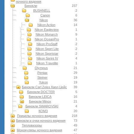
ночного видения
Бинокли
237
BUSHNELL
2
Canon
6
Nikon
36
Nikon Action
14
Nikon Eagleview
1
Nikon Monarch
9
Nikon OceanPro
1
Nikon ProStaff
2
Nikon Sport Lite
2
Nikon Sportstar
2
Nikon Sprint IV
4
Nikon Travelite
1
Olympus
21
Pentax
29
Steiner
19
Yukon
19
Бинокли Carl Zeiss Карл Цейс
39
Бинокли DOCTER
5
Бинокли LEICA
16
Бинокли Minox
21
Бинокли SWAROVSKI
4
КОМЗ
20
Прицелы ночного видения
218
Бинокли и очки ночного видения
73
Тепловизоры
49
Монокуляры ночного видения
47