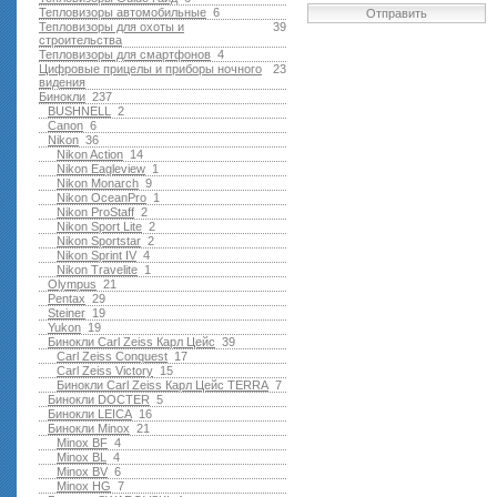
Тепловизоры автомобильные
6
Отправить
Тепловизоры для охоты и
39
строительства
Тепловизоры для смартфонов
4
Цифровые прицелы и приборы ночного
23
видения
Бинокли
237
BUSHNELL
2
Canon
6
Nikon
36
Nikon Action
14
Nikon Eagleview
1
Nikon Monarch
9
Nikon OceanPro
1
Nikon ProStaff
2
Nikon Sport Lite
2
Nikon Sportstar
2
Nikon Sprint IV
4
Nikon Travelite
1
Olympus
21
Pentax
29
Steiner
19
Yukon
19
Бинокли Carl Zeiss Карл Цейс
39
Carl Zeiss Conquest
17
Carl Zeiss Victory
15
Бинокли Carl Zeiss Карл Цейс TERRA
7
Бинокли DOCTER
5
Бинокли LEICA
16
Бинокли Minox
21
Minox BF
4
Minox BL
4
Minox BV
6
Minox HG
7