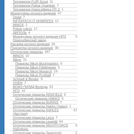
Тепловизор FLIR Scout
11
Тепловизор Pulsar Quantum
7
Тепловизор Новосибирск ПТ-2
1
Монокуляры ночного видения
47
Dedal
7
INFRATECH IT ИНФРАТЕХ
12
MINOX
2
Pulsar yukon
17
ДИПОЛЬ
4
Монокуляры ночного видения НПЗ
5
Новосибирский завод
Насадки ночного видения
20
Подсветки ночного видения
38
Оптические прицелы
347
MINOX
10
Nikon
31
Прицелы Nikon Buckmasters
0
Прицелы Nikon Fieldmaster
5
Прицелы Nikon Monarch
19
Прицелы Nikon ProStaff
7
Schmidt & Bender
9
VIXEN
7
ВОМЗ ПИЛАД Вологда
53
НПЗ
10
Оптические прицелы REDFIELD
0
Оптические прицелы HAKKO
0
Оптические прицелы BURRIS
7
Оптические прицелы Hakko (Хакко)
1
Оптические прицелы KAHLES
67
(Австрия)
Оптические прицелы Leica
7
Оптические прицелы Leupold
64
Оптические прицелы NIGHTFORCE
0
Найтфорс
Оптические прицелы Swarovski
2