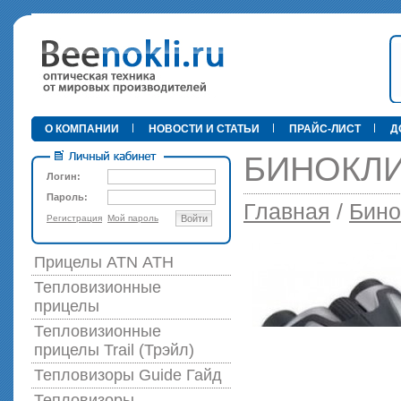
•
О КОМПАНИИ
НОВОСТИ И СТАТЬИ
ПРАЙС-ЛИСТ
Д
БИНОКЛИ
Логин:
Пароль:
Главная
/
Бино
Регистрация
Мой пароль
Войти
89 000 р
Прицелы ATN АТН
Тепловизионные
прицелы
Тепловизионные
прицелы Trail (Трэйл)
Тепловизоры Guide Гайд
Тепловизоры