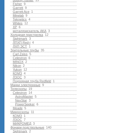
Bounty Hunter
15
Fisher
9
Garrett
9
Garrett Ace
1
Minelab
9
Teknetics
4
Whites
12
XP
6
металлоискатель AKA
3
Холодная пристрелка
12
Sightmark
3
ЛПХП Red-i
4
ЛХП ЭСТ
1
Зрительные трубы
35
Carl Zeiss
5
Celestron
6
MINOX
2
Nikon
2
Yukon
12
КОМЗ
4
ЛЗОС
3
Подзорная труба Redfield
1
Манки электронные
9
Телескопы
19
Celestron
14
AstroMaster
5
NexStar
3
PowerSeeker
6
Meade
5
Микроскопы
11
КОМЗ
1
ЛЗОС
7
МИКРОМЕД
3
Фонари подствольные
140
Sightmark
2