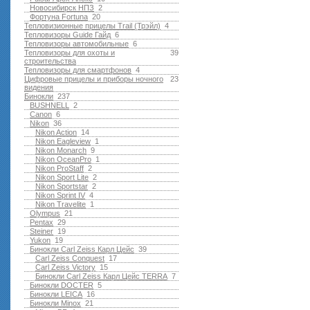
Новосибирск НПЗ
2
Фортуна Fortuna
20
Тепловизионные прицелы Trail (Трэйл)
4
Тепловизоры Guide Гайд
6
Тепловизоры автомобильные
6
Тепловизоры для охоты и
39
строительства
Тепловизоры для смартфонов
4
Цифровые прицелы и приборы ночного
23
видения
Бинокли
237
BUSHNELL
2
Canon
6
Nikon
36
Nikon Action
14
Nikon Eagleview
1
Nikon Monarch
9
Nikon OceanPro
1
Nikon ProStaff
2
Nikon Sport Lite
2
Nikon Sportstar
2
Nikon Sprint IV
4
Nikon Travelite
1
Olympus
21
Pentax
29
Steiner
19
Yukon
19
Бинокли Carl Zeiss Карл Цейс
39
Carl Zeiss Conquest
17
Carl Zeiss Victory
15
Бинокли Carl Zeiss Карл Цейс TERRA
7
Бинокли DOCTER
5
Бинокли LEICA
16
Бинокли Minox
21