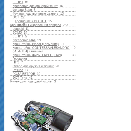
ЗЕНИТ
81
Крепление для фонарей зенит
16
Фонари Барс
6
Фонари подствольные Leapers
13
ЭСТ
22
Крепление к ФО ЭСТ
15
Кронштейны и крепления прицела
283
Leupold
11
ВОМЗ
14
ЗЕНИТ
5
Крепление МАК
99
Кронштейны Blaser (Германия)
21
Кронштейны CONTESSA ALESANDRO
0
(ИТАЛИЯ) стальные
Кронштейны фирмы APEL (EAW)
38
Германия
НПЗ
7
Обвес для оружия и тюнинг
20
Разное
17
РОЗА ВЕТРОВ
10
ЭСТ Тула
41
Ружья для подводной оxоты
3