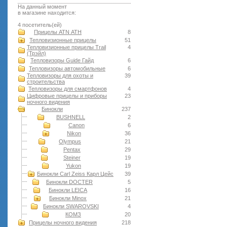
На данный момент
в магазине находится:
4 посетитель(ей)
Прицелы ATN АТН
8
Тепловизионные прицелы
51
Тепловизионные прицелы Trail
4
(Трэйл)
Тепловизоры Guide Гайд
6
Тепловизоры автомобильные
6
Тепловизоры для охоты и
39
строительства
Тепловизоры для смартфонов
4
Цифровые прицелы и приборы
23
ночного видения
Бинокли
237
BUSHNELL
2
Canon
6
Nikon
36
Olympus
21
Pentax
29
Steiner
19
Yukon
19
Бинокли Carl Zeiss Карл Цейс
39
Бинокли DOCTER
5
Бинокли LEICA
16
Бинокли Minox
21
Бинокли SWAROVSKI
4
КОМЗ
20
Прицелы ночного видения
218