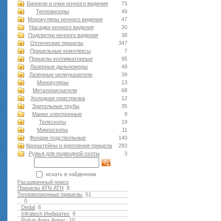
Бинокли и очки ночного видения
73
Тепловизоры
49
Монокуляры ночного видения
47
Насадки ночного видения
20
Подсветки ночного видения
38
Оптические прицелы
347
Прицельные комплексы
7
Прицелы коллиматорные
95
Лазерные дальномеры
49
Лазерные целеуказатели
39
Монокуляры
13
Металлоискатели
68
Холодная пристрелка
12
Зрительные трубы
35
Манки электронные
9
Телескопы
19
Микроскопы
11
Фонари подствольные
140
Кронштейны и крепления прицела
283
Ружья для подводной оxоты
3
искать в найденном
Расширенный поиск
Прицелы ATN АТН
8
Тепловизионные прицелы
51
0
Dedal
6
Infratech Инфратех
8
Pulsar Apex Апекс
10