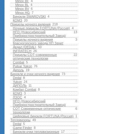
Minox BF
4
Minox BL
4
Minox BV
6
Minox HG
7
Бинокли SWAROVSKI
4
КОМЗ
20
Прицелы ночного видения
218
Ночные прицелы FORTUNA (Россия)
4
НПЗ (Новосибирский
13
Приборостростроительный Завод)
Прицелы ночного видения
3
Красногорского завода НП Зенит
Дедал (DEDAL)
50
INFRATECH
26
Прицелы СОТ-современные
22
оптические технологии
Combat
5
Pulsar Yukon
76
Диполь
19
Бинокли и очки ночного видения
73
Dedal
8
Yukon
24
ДИПОЛЬ
11
Комбат Combat
8
КОМЗ
3
ЛЗОС
4
НПЗ (Новосибирский
8
Приборостростроительный Завод)
СОТ Современные оптические
6
технологии
Цифровые бинокли FORTUNA (Россия)
1
Тепловизоры
49
Dedal
5
Game Finder
8
Бинокли очки тепловизионные
17