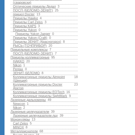
(сваровски)
Оптические прицелы Дедал
3
ПОСП (БЕЛОМО-ЗЕНИТ)
25
прицел Docter
13
Прицелы Hawke
4
Прицелы Carl Zeiss
3
Прицелы KAPS
3
Прицелы Yukon
0
Прицелы Yukon Jaeger
0
Прицелы Yukon (Craft)
0
Прицелы ЗЕНИТ (Красногорск)
8
РЫСЬ (ТОЧПРИБОР)
20
Прицельные комплексы
7
ПОСП (БЕЛОМО-ЗЕНИТ)
7
Прицелы коллиматорные
95
HAKKO
20
Nikon
1
Pentax
0
ЗЕНИТ-БЕЛОМО
8
Коллиматорные прицелы Aimpoint
18
(Швеция)
Коллиматорные прицелы Docter
23
Доктор
Коллиматорные прицелы EOTech
16
Коллиматорные прицелы SightMark
9
Лазерные дальномеры
49
Newcon
1
Nikon
2
Лазерные целеуказатели
39
Лазерные целеуказатели лцу
39
Монокуляры
13
Carl Zeiss
5
MINOX
8
Металлоискатели
68