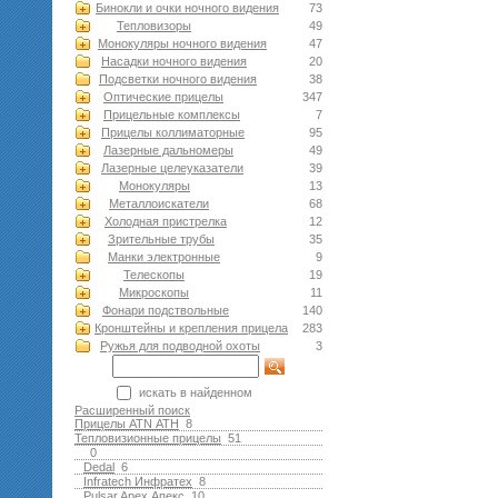
Бинокли и очки ночного видения
73
Тепловизоры
49
Монокуляры ночного видения
47
Насадки ночного видения
20
Подсветки ночного видения
38
Оптические прицелы
347
Прицельные комплексы
7
Прицелы коллиматорные
95
Лазерные дальномеры
49
Лазерные целеуказатели
39
Монокуляры
13
Металлоискатели
68
Холодная пристрелка
12
Зрительные трубы
35
Манки электронные
9
Телескопы
19
Микроскопы
11
Фонари подствольные
140
Кронштейны и крепления прицела
283
Ружья для подводной оxоты
3
искать в найденном
Расширенный поиск
Прицелы ATN АТН
8
Тепловизионные прицелы
51
0
Dedal
6
Infratech Инфратех
8
Pulsar Apex Апекс
10