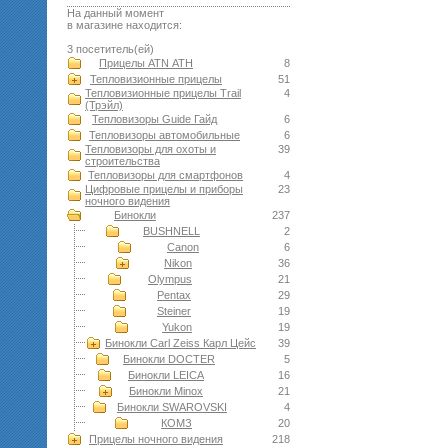
На данный момент
в магазине находится:
3 посетитель(ей)
Прицелы ATN АТН
8
Тепловизионные прицелы
51
Тепловизионные прицелы Trail
4
(Трэйл)
Тепловизоры Guide Гайд
6
Тепловизоры автомобильные
6
Тепловизоры для охоты и
39
строительства
Тепловизоры для смартфонов
4
Цифровые прицелы и приборы
23
ночного видения
Бинокли
237
BUSHNELL
2
Canon
6
Nikon
36
Olympus
21
Pentax
29
Steiner
19
Yukon
19
Бинокли Carl Zeiss Карл Цейс
39
Бинокли DOCTER
5
Бинокли LEICA
16
Бинокли Minox
21
Бинокли SWAROVSKI
4
КОМЗ
20
Прицелы ночного видения
218