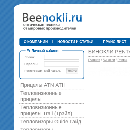
•
О КОМПАНИИ
НОВОСТИ И СТАТЬИ
ПРАЙС-ЛИСТ
БИНОКЛИ PENTA
Логин:
Главная
/
Бинокли
/
Pentax
Пароль:
Регистрация
Мой пароль
Войти
89 0
Прицелы ATN АТН
Тепловизионные
прицелы
Тепловизионные
прицелы Trail (Трэйл)
Тепловизоры Guide Гайд
Тепловизоры