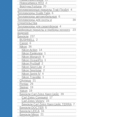
Новосибирск НПЗ
2
Фортуна Fortuna
20
Тепловизионные прицелы Trail (Трэйл)
4
Тепловизоры Guide Гайд
6
Тепловизоры автомобильные
6
Тепловизоры для охоты и
39
строительства
Тепловизоры для смартфонов
4
Цифровые прицелы и приборы ночного
23
видения
Бинокли
237
BUSHNELL
2
Canon
6
Nikon
36
Nikon Action
14
Nikon Eagleview
1
Nikon Monarch
9
Nikon OceanPro
1
Nikon ProStaff
2
Nikon Sport Lite
2
Nikon Sportstar
2
Nikon Sprint IV
4
Nikon Travelite
1
Olympus
21
Pentax
29
Steiner
19
Yukon
19
Бинокли Carl Zeiss Карл Цейс
39
Carl Zeiss Conquest
17
Carl Zeiss Victory
15
Бинокли Carl Zeiss Карл Цейс TERRA
7
Бинокли DOCTER
5
Бинокли LEICA
16
Бинокли Minox
21