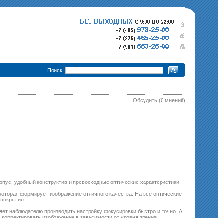
•
Поиск:
Обсудить
(0 мнений)
280 000 р.
365 000 р.
Тепловизионный прицел
Тепловизионный прице
Pulsar Trail XQ50
340 000 р.
Pulsar Trail XP50
епловизионный прицел
Pulsar Trail XP38
пус, удобный конструктив и превосходные оптические характеристики.
которая формирует изображение отличного качества. На все оптические
покрытие.
ет наблюдателю производить настройку фокусировки быстро и точно. А
 корректировать изображение в зависимости от уровня зрения