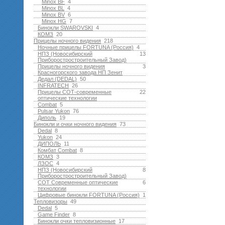
Minox BF
4
Minox BL
4
Minox BV
6
Minox HG
7
Бинокли SWAROVSKI
4
КОМЗ
20
Прицелы ночного видения
218
Ночные прицелы FORTUNA (Россия)
4
НПЗ (Новосибирский
13
Приборостростроительный Завод)
Прицелы ночного видения
3
Красногорского завода НП Зенит
Дедал (DEDAL)
50
INFRATECH
26
Прицелы СОТ-современные
22
оптические технологии
Combat
5
Pulsar Yukon
76
Диполь
19
Бинокли и очки ночного видения
73
Dedal
8
Yukon
24
ДИПОЛЬ
11
Комбат Combat
8
КОМЗ
3
ЛЗОС
4
НПЗ (Новосибирский
8
Приборостростроительный Завод)
СОТ Современные оптические
6
технологии
Цифровые бинокли FORTUNA (Россия)
1
Тепловизоры
49
Dedal
5
Game Finder
8
Бинокли очки тепловизионные
17