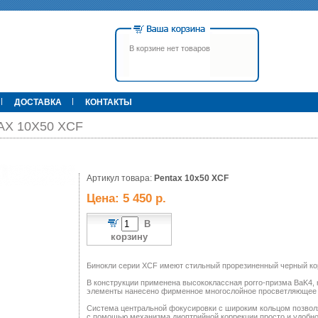
В корзине нет товаров
ДОСТАВКА
КОНТАКТЫ
X 10X50 XCF
00 р.
Артикул товара:
79 900 р.
Pentax 10x50 XCF
395 000 р.
Т
Прицел ATN X-Sight-4k Pro,
Pulsar Apex LRF XQ50 С
Цена: 5 450 р.
3-14, день/ночь (до
дальномером
600м/400м), трубка 30мм,
фото/видео, IOS/Android, до
В
6000Дж, 940гр.
корзину
Бинокли серии XCF имеют стильный прорезиненный черный кор
В конструкции применена высококлассная porro-призма BaK4, 
элементы нанесено фирменное многослойное просветляющее 
Система центральной фокусировки с широким кольцом позволя
с помощью механизма диоптрийной коррекции просто и удобно