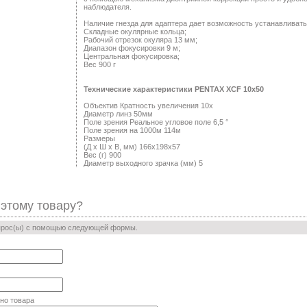
наблюдателя.
Наличие гнезда для адаптера дает возможность устанавливат
Складные окулярные кольца;
Рабочий отрезок окуляра 13 мм;
Диапазон фокусировки 9 м;
Центральная фокусировка;
Вес 900 г
Технические характеристики PENTAX XCF 10x50
Объектив Кратность увеличения 10x
Диаметр линз 50мм
Поле зрения Реальное угловое поле 6,5 °
Поле зрения на 1000м 114м
Размеры
(Д х Ш х В, мм) 166x198х57
Вес (г) 900
Диаметр выходного зрачка (мм) 5
 этому товару?
прос(ы) с помощью следующей формы.
но товара