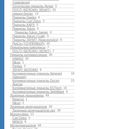
(сваровски)
Оптические прицелы Дедал
3
ПОСП (БЕЛОМО-ЗЕНИТ)
25
прицел Docter
13
Прицелы Hawke
4
Прицелы Carl Zeiss
3
Прицелы KAPS
3
Прицелы Yukon
0
Прицелы Yukon Jaeger
0
Прицелы Yukon (Craft)
0
Прицелы ЗЕНИТ (Красногорск)
8
РЫСЬ (ТОЧПРИБОР)
20
Прицельные комплексы
7
ПОСП (БЕЛОМО-ЗЕНИТ)
7
Прицелы коллиматорные
95
HAKKO
20
Nikon
1
Pentax
0
ЗЕНИТ-БЕЛОМО
8
Коллиматорные прицелы Aimpoint
18
(Швеция)
Коллиматорные прицелы Docter
23
Доктор
Коллиматорные прицелы EOTech
16
Коллиматорные прицелы SightMark
9
Лазерные дальномеры
49
Newcon
1
Nikon
2
Лазерные целеуказатели
39
Лазерные целеуказатели лцу
39
Монокуляры
13
Carl Zeiss
5
MINOX
8
Металлоискатели
68