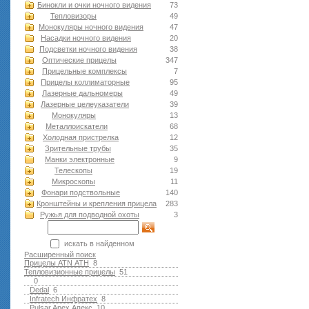
Бинокли и очки ночного видения
73
Тепловизоры
49
Монокуляры ночного видения
47
Насадки ночного видения
20
Подсветки ночного видения
38
Оптические прицелы
347
Прицельные комплексы
7
Прицелы коллиматорные
95
Лазерные дальномеры
49
Лазерные целеуказатели
39
Монокуляры
13
Металлоискатели
68
Холодная пристрелка
12
Зрительные трубы
35
Манки электронные
9
Телескопы
19
Микроскопы
11
Фонари подствольные
140
Кронштейны и крепления прицела
283
Ружья для подводной оxоты
3
искать в найденном
Расширенный поиск
Прицелы ATN АТН
8
Тепловизионные прицелы
51
0
Dedal
6
Infratech Инфратех
8
Pulsar Apex Апекс
10