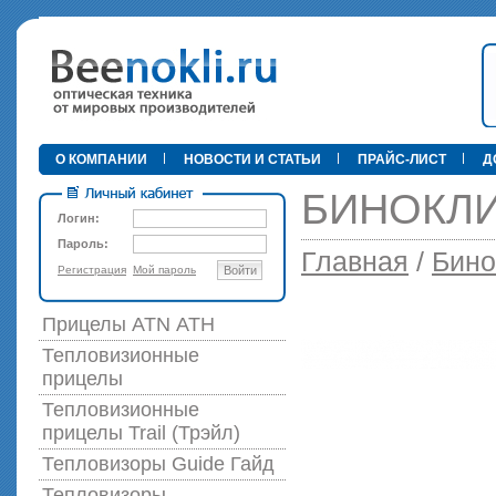
•
О КОМПАНИИ
НОВОСТИ И СТАТЬИ
ПРАЙС-ЛИСТ
Д
БИНОКЛИ
Логин:
Пароль:
Главная
/
Бино
Регистрация
Мой пароль
Войти
89 000 р
Прицелы ATN АТН
Тепловизионные
прицелы
Тепловизионные
прицелы Trail (Трэйл)
Тепловизоры Guide Гайд
Тепловизоры