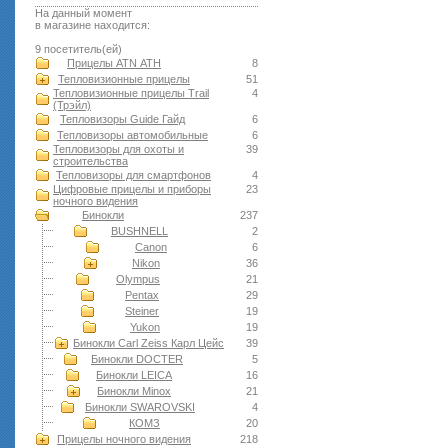
На данный момент
в магазине находится:
9 посетитель(ей)
Прицелы ATN АТН
8
Тепловизионные прицелы
51
Тепловизионные прицелы Trail
4
(Трэйл)
Тепловизоры Guide Гайд
6
Тепловизоры автомобильные
6
Тепловизоры для охоты и
39
строительства
Тепловизоры для смартфонов
4
Цифровые прицелы и приборы
23
ночного видения
Бинокли
237
BUSHNELL
2
Canon
6
Nikon
36
Olympus
21
Pentax
29
Steiner
19
Yukon
19
Бинокли Carl Zeiss Карл Цейс
39
Бинокли DOCTER
5
Бинокли LEICA
16
Бинокли Minox
21
Бинокли SWAROVSKI
4
КОМЗ
20
Прицелы ночного видения
218