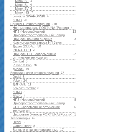
Minox BF
4
Minox BL
4
Minox BV
6
Minox HG
7
Бинокли SWAROVSKI
4
КОМЗ
20
Прицелы ночного видения
218
Ночные прицелы FORTUNA (Россия)
4
НПЗ (Новосибирский
13
Приборостростроительный Завод)
Прицелы ночного видения
3
Красногорского завода НП Зенит
Дедал (DEDAL)
50
INFRATECH
26
Прицелы СОТ-современные
22
оптические технологии
Combat
5
Pulsar Yukon
76
Диполь
19
Бинокли и очки ночного видения
73
Dedal
8
Yukon
24
ДИПОЛЬ
11
Комбат Combat
8
КОМЗ
3
ЛЗОС
4
НПЗ (Новосибирский
8
Приборостростроительный Завод)
СОТ Современные оптические
6
технологии
Цифровые бинокли FORTUNA (Россия)
1
Тепловизоры
49
Dedal
5
Game Finder
8
Бинокли очки тепловизионные
17