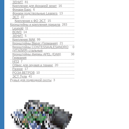
ЗЕНИТ
81
Крепление для фонарей зенит
16
Фонари Барс
6
Фонари подствольные Leapers
13
ЭСТ
22
Крепление к ФО ЭСТ
15
Кронштейны и крепления прицела
283
Leupold
11
ВОМЗ
14
ЗЕНИТ
5
Крепление МАК
99
Кронштейны Blaser (Германия)
21
Кронштейны CONTESSA ALESANDRO
0
(ИТАЛИЯ) стальные
Кронштейны фирмы APEL (EAW)
38
Германия
НПЗ
7
Обвес для оружия и тюнинг
20
Разное
17
РОЗА ВЕТРОВ
10
ЭСТ Тула
41
Ружья для подводной оxоты
3