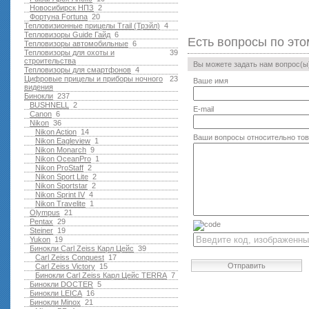
Новосибирск НПЗ
2
Фортуна Fortuna
20
Тепловизионные прицелы Trail (Трэйл)
4
Тепловизоры Guide Гайд
6
Есть вопросы по это
Тепловизоры автомобильные
6
Тепловизоры для охоты и
39
строительства
Вы можете задать нам вопрос(
Тепловизоры для смартфонов
4
Цифровые прицелы и приборы ночного
23
Ваше имя
видения
Бинокли
237
BUSHNELL
2
E-mail
Canon
6
Nikon
36
Nikon Action
14
Ваши вопросы относительно то
Nikon Eagleview
1
Nikon Monarch
9
Nikon OceanPro
1
Nikon ProStaff
2
Nikon Sport Lite
2
Nikon Sportstar
2
Nikon Sprint IV
4
Nikon Travelite
1
Olympus
21
Pentax
29
Steiner
19
Yukon
19
Бинокли Carl Zeiss Карл Цейс
39
Carl Zeiss Conquest
17
Отправить
Carl Zeiss Victory
15
Бинокли Carl Zeiss Карл Цейс TERRA
7
Бинокли DOCTER
5
Бинокли LEICA
16
Бинокли Minox
21