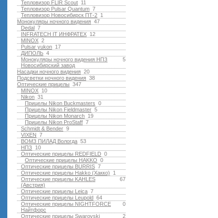
Тепловизор FLIR Scout
11
Тепловизор Pulsar Quantum
7
Тепловизор Новосибирск ПТ-2
1
Монокуляры ночного видения
47
Dedal
7
INFRATECH IT ИНФРАТЕХ
12
MINOX
2
Pulsar yukon
17
ДИПОЛЬ
4
Монокуляры ночного видения НПЗ
5
Новосибирский завод
Насадки ночного видения
20
Подсветки ночного видения
38
Оптические прицелы
347
MINOX
10
Nikon
31
Прицелы Nikon Buckmasters
0
Прицелы Nikon Fieldmaster
5
Прицелы Nikon Monarch
19
Прицелы Nikon ProStaff
7
Schmidt & Bender
9
VIXEN
7
ВОМЗ ПИЛАД Вологда
53
НПЗ
10
Оптические прицелы REDFIELD
0
Оптические прицелы HAKKO
0
Оптические прицелы BURRIS
7
Оптические прицелы Hakko (Хакко)
1
Оптические прицелы KAHLES
67
(Австрия)
Оптические прицелы Leica
7
Оптические прицелы Leupold
64
Оптические прицелы NIGHTFORCE
0
Найтфорс
Оптические прицелы Swarovski
2