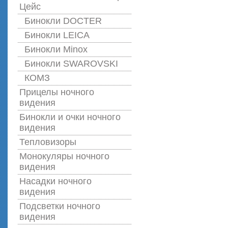
Цейс
Бинокли DOCTER
Бинокли LEICA
Бинокли Minox
Бинокли SWAROVSKI
КОМЗ
Прицелы ночного
видения
Бинокли и очки ночного
видения
Тепловизоры
Монокуляры ночного
видения
Насадки ночного
видения
Подсветки ночного
видения