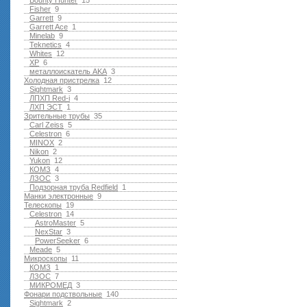
Bounty Hunter
15
Fisher
9
Garrett
9
Garrett Ace
1
Minelab
9
Teknetics
4
Whites
12
XP
6
металлоискатель AKA
3
Холодная пристрелка
12
Sightmark
3
ЛПХП Red-i
4
ЛХП ЭСТ
1
Зрительные трубы
35
Carl Zeiss
5
Celestron
6
MINOX
2
Nikon
2
Yukon
12
КОМЗ
4
ЛЗОС
3
Подзорная труба Redfield
1
Манки электронные
9
Телескопы
19
Celestron
14
AstroMaster
5
NexStar
3
PowerSeeker
6
Meade
5
Микроскопы
11
КОМЗ
1
ЛЗОС
7
МИКРОМЕД
3
Фонари подствольные
140
Sightmark
2