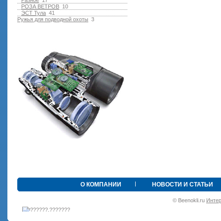
Разное
17
РОЗА ВЕТРОВ
10
ЭСТ Тула
41
Ружья для подводной оxоты
3
•
О КОМПАНИИ
НОВОСТИ И СТАТЬИ
© Beenokli.ru
Интер