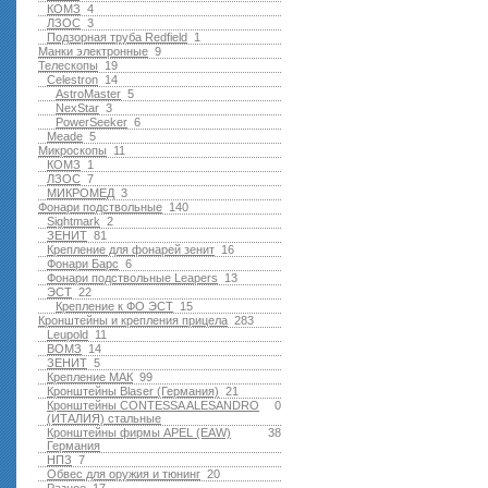
КОМЗ
4
ЛЗОС
3
Подзорная труба Redfield
1
Манки электронные
9
Телескопы
19
Celestron
14
AstroMaster
5
NexStar
3
PowerSeeker
6
Meade
5
Микроскопы
11
КОМЗ
1
ЛЗОС
7
МИКРОМЕД
3
Фонари подствольные
140
Sightmark
2
ЗЕНИТ
81
Крепление для фонарей зенит
16
Фонари Барс
6
Фонари подствольные Leapers
13
ЭСТ
22
Крепление к ФО ЭСТ
15
Кронштейны и крепления прицела
283
Leupold
11
ВОМЗ
14
ЗЕНИТ
5
Крепление МАК
99
Кронштейны Blaser (Германия)
21
Кронштейны CONTESSA ALESANDRO
0
(ИТАЛИЯ) стальные
Кронштейны фирмы APEL (EAW)
38
Германия
НПЗ
7
Обвес для оружия и тюнинг
20