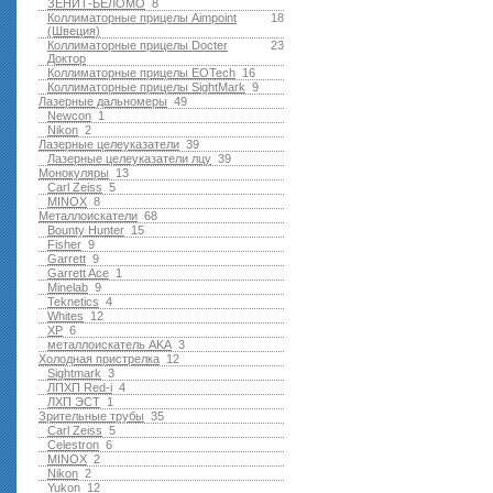
ЗЕНИТ-БЕЛОМО
8
Коллиматорные прицелы Aimpoint
18
(Швеция)
Коллиматорные прицелы Docter
23
Доктор
Коллиматорные прицелы EOTech
16
Коллиматорные прицелы SightMark
9
Лазерные дальномеры
49
Newcon
1
Nikon
2
Лазерные целеуказатели
39
Лазерные целеуказатели лцу
39
Монокуляры
13
Carl Zeiss
5
MINOX
8
Металлоискатели
68
Bounty Hunter
15
Fisher
9
Garrett
9
Garrett Ace
1
Minelab
9
Teknetics
4
Whites
12
XP
6
металлоискатель AKA
3
Холодная пристрелка
12
Sightmark
3
ЛПХП Red-i
4
ЛХП ЭСТ
1
Зрительные трубы
35
Carl Zeiss
5
Celestron
6
MINOX
2
Nikon
2
Yukon
12