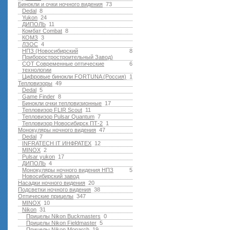
Бинокли и очки ночного видения
73
Dedal
8
Yukon
24
ДИПОЛЬ
11
Комбат Combat
8
КОМЗ
3
ЛЗОС
4
НПЗ (Новосибирский
8
Приборостростроительный Завод)
СОТ Современные оптические
6
технологии
Цифровые бинокли FORTUNA (Россия)
1
Тепловизоры
49
Dedal
5
Game Finder
8
Бинокли очки тепловизионные
17
Тепловизор FLIR Scout
11
Тепловизор Pulsar Quantum
7
Тепловизор Новосибирск ПТ-2
1
Монокуляры ночного видения
47
Dedal
7
INFRATECH IT ИНФРАТЕХ
12
MINOX
2
Pulsar yukon
17
ДИПОЛЬ
4
Монокуляры ночного видения НПЗ
5
Новосибирский завод
Насадки ночного видения
20
Подсветки ночного видения
38
Оптические прицелы
347
MINOX
10
Nikon
31
Прицелы Nikon Buckmasters
0
Прицелы Nikon Fieldmaster
5
Прицелы Nikon Monarch
19