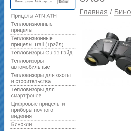
Регистрация
Мой пароль
Войти
Главная
/
Бино
Прицелы ATN АТН
Тепловизионные
прицелы
Тепловизионные
прицелы Trail (Трэйл)
Тепловизоры Guide Гайд
Тепловизоры
автомобильные
Тепловизоры для охоты
и строительства
Тепловизоры для
смартфонов
Цифровые прицелы и
приборы ночного
видения
Бинокли