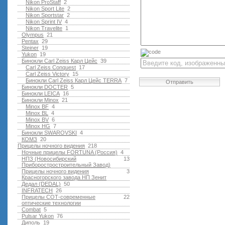
Nikon ProStaff
2
Nikon Sport Lite
2
Nikon Sportstar
2
Nikon Sprint IV
4
Nikon Travelite
1
Olympus
21
Pentax
29
Steiner
19
Yukon
19
Бинокли Carl Zeiss Карл Цейс
39
Carl Zeiss Conquest
17
Carl Zeiss Victory
15
Бинокли Carl Zeiss Карл Цейс TERRA
7
Отправить
Бинокли DOCTER
5
Бинокли LEICA
16
Бинокли Minox
21
Minox BF
4
Minox BL
4
Minox BV
6
Minox HG
7
Бинокли SWAROVSKI
4
КОМЗ
20
Прицелы ночного видения
218
Ночные прицелы FORTUNA (Россия)
4
НПЗ (Новосибирский
13
Приборостростроительный Завод)
Прицелы ночного видения
3
Красногорского завода НП Зенит
Дедал (DEDAL)
50
INFRATECH
26
Прицелы СОТ-современные
22
оптические технологии
Combat
5
Pulsar Yukon
76
Диполь
19