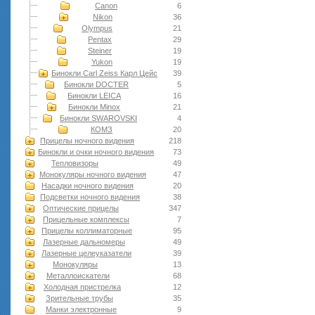
Canon
6
Nikon
36
Olympus
21
Pentax
29
Steiner
19
Yukon
19
Бинокли Carl Zeiss Карл Цейс
39
Бинокли DOCTER
5
Бинокли LEICA
16
Бинокли Minox
21
Бинокли SWAROVSKI
4
КОМЗ
20
Прицелы ночного видения
218
Бинокли и очки ночного видения
73
Тепловизоры
49
Монокуляры ночного видения
47
Насадки ночного видения
20
Подсветки ночного видения
38
Оптические прицелы
347
Прицельные комплексы
7
Прицелы коллиматорные
95
Лазерные дальномеры
49
Лазерные целеуказатели
39
Монокуляры
13
Металлоискатели
68
Холодная пристрелка
12
Зрительные трубы
35
Манки электронные
9