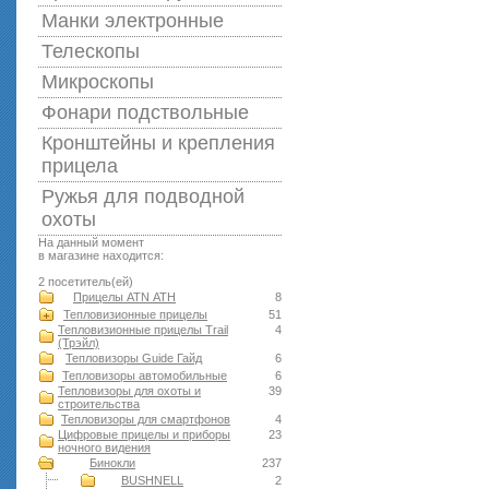
Манки электронные
Телескопы
Микроскопы
Фонари подствольные
Кронштейны и крепления
прицела
Ружья для подводной
оxоты
На данный момент
в магазине находится:
2 посетитель(ей)
Прицелы ATN АТН
8
Тепловизионные прицелы
51
Тепловизионные прицелы Trail
4
(Трэйл)
Тепловизоры Guide Гайд
6
Тепловизоры автомобильные
6
Тепловизоры для охоты и
39
строительства
Тепловизоры для смартфонов
4
Цифровые прицелы и приборы
23
ночного видения
Бинокли
237
BUSHNELL
2