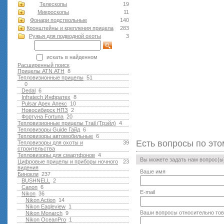
Телескопы
19
Микроскопы
11
Фонари подствольные
140
Кронштейны и крепления прицела
283
Ружья для подводной оxоты
3
искать в найденном
Расширенный поиск
Прицелы ATN АТН
8
Тепловизионные прицелы
51
0
Dedal
6
Infratech Инфратех
8
Pulsar Apex Апекс
10
Новосибирск НПЗ
2
Фортуна Fortuna
20
Тепловизионные прицелы Trail (Трэйл)
4
Тепловизоры Guide Гайд
6
Тепловизоры автомобильные
6
Есть вопросы по это
Тепловизоры для охоты и
39
строительства
Тепловизоры для смартфонов
4
Вы можете задать нам вопрос(
Цифровые прицелы и приборы ночного
23
видения
Ваше имя
Бинокли
237
BUSHNELL
2
Canon
6
E-mail
Nikon
36
Nikon Action
14
Nikon Eagleview
1
Ваши вопросы относительно то
Nikon Monarch
9
Nikon OceanPro
1