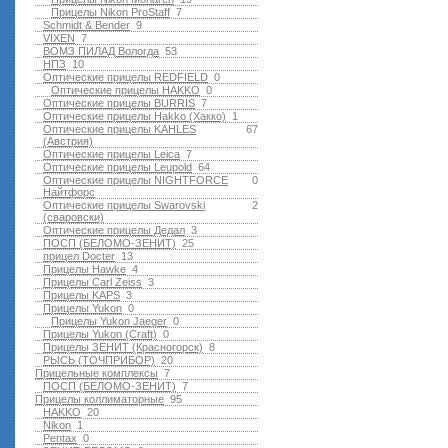
Прицелы Nikon ProStaff
7
Schmidt & Bender
9
VIXEN
7
ВОМЗ ПИЛАД Вологда
53
НПЗ
10
Оптические прицелы REDFIELD
0
Оптические прицелы HAKKO
0
Оптические прицелы BURRIS
7
Оптические прицелы Hakko (Хакко)
1
Оптические прицелы KAHLES
67
(Австрия)
Оптические прицелы Leica
7
Оптические прицелы Leupold
64
Оптические прицелы NIGHTFORCE
0
Найтфорс
Оптические прицелы Swarovski
2
(сваровски)
Оптические прицелы Дедал
3
ПОСП (БЕЛОМО-ЗЕНИТ)
25
прицел Docter
13
Прицелы Hawke
4
Прицелы Carl Zeiss
3
Прицелы KAPS
3
Прицелы Yukon
0
Прицелы Yukon Jaeger
0
Прицелы Yukon (Craft)
0
Прицелы ЗЕНИТ (Красногорск)
8
РЫСЬ (ТОЧПРИБОР)
20
Прицельные комплексы
7
ПОСП (БЕЛОМО-ЗЕНИТ)
7
Прицелы коллиматорные
95
HAKKO
20
Nikon
1
Pentax
0