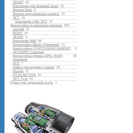
ЗЕНИТ
81
Крепление для фонарей зенит
16
Фонари Барс
6
Фонари подствольные Leapers
13
ЭСТ
22
Крепление к ФО ЭСТ
15
Кронштейны и крепления прицела
283
Leupold
11
ВОМЗ
14
ЗЕНИТ
5
Крепление МАК
99
Кронштейны Blaser (Германия)
21
Кронштейны CONTESSA ALESANDRO
0
(ИТАЛИЯ) стальные
Кронштейны фирмы APEL (EAW)
38
Германия
НПЗ
7
Обвес для оружия и тюнинг
20
Разное
17
РОЗА ВЕТРОВ
10
ЭСТ Тула
41
Ружья для подводной оxоты
3