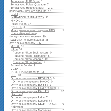
Тепловизор FLIR Scout
11
Тепловизор Pulsar Quantum
7
Тепловизор Новосибирск ПТ-2
1
Монокуляры ночного видения
47
Dedal
7
INFRATECH IT ИНФРАТЕХ
12
MINOX
2
Pulsar yukon
17
ДИПОЛЬ
4
Монокуляры ночного видения НПЗ
5
Новосибирский завод
Насадки ночного видения
20
Подсветки ночного видения
38
Оптические прицелы
347
MINOX
10
Nikon
31
Прицелы Nikon Buckmasters
0
Прицелы Nikon Fieldmaster
5
Прицелы Nikon Monarch
19
Прицелы Nikon ProStaff
7
Schmidt & Bender
9
VIXEN
7
ВОМЗ ПИЛАД Вологда
53
НПЗ
10
Оптические прицелы REDFIELD
0
Оптические прицелы HAKKO
0
Оптические прицелы BURRIS
7
Оптические прицелы Hakko (Хакко)
1
Оптические прицелы KAHLES
67
(Австрия)
Оптические прицелы Leica
7
Оптические прицелы Leupold
64
Оптические прицелы NIGHTFORCE
0
Найтфорс
Оптические прицелы Swarovski
2