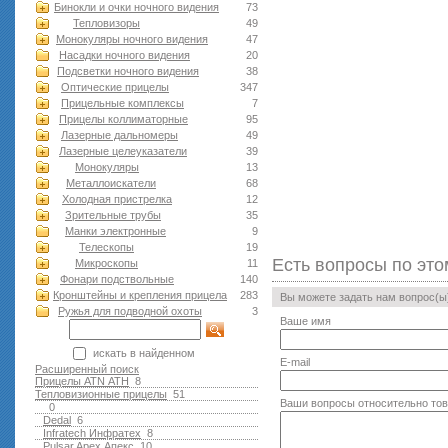
Бинокли и очки ночного видения
73
Тепловизоры
49
Монокуляры ночного видения
47
Насадки ночного видения
20
Подсветки ночного видения
38
Оптические прицелы
347
Прицельные комплексы
7
Прицелы коллиматорные
95
Лазерные дальномеры
49
Лазерные целеуказатели
39
Монокуляры
13
Металлоискатели
68
Холодная пристрелка
12
Зрительные трубы
35
Манки электронные
9
Телескопы
19
Есть вопросы по это
Микроскопы
11
Фонари подствольные
140
Кронштейны и крепления прицела
283
Вы можете задать нам вопрос(
Ружья для подводной оxоты
3
Ваше имя
искать в найденном
E-mail
Расширенный поиск
Прицелы ATN АТН
8
Тепловизионные прицелы
51
Ваши вопросы относительно то
0
Dedal
6
Infratech Инфратех
8
Pulsar Apex Апекс
10