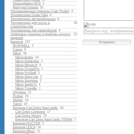
Новосибирск НПЗ
2
Фортуна Fortuna
20
Тепловизионные прицелы Trail (Трэйл)
4
Тепловизоры Guide Гайд
6
Тепловизоры автомобильные
6
Тепловизоры для охоты и
39
строительства
Тепловизоры для смартфонов
4
Цифровые прицелы и приборы ночного
23
видения
Бинокли
237
Отправить
BUSHNELL
2
Canon
6
Nikon
36
Nikon Action
14
Nikon Eagleview
1
Nikon Monarch
9
Nikon OceanPro
1
Nikon ProStaff
2
Nikon Sport Lite
2
Nikon Sportstar
2
Nikon Sprint IV
4
Nikon Travelite
1
Olympus
21
Pentax
29
Steiner
19
Yukon
19
Бинокли Carl Zeiss Карл Цейс
39
Carl Zeiss Conquest
17
Carl Zeiss Victory
15
Бинокли Carl Zeiss Карл Цейс TERRA
7
Бинокли DOCTER
5
Бинокли LEICA
16
Бинокли Minox
21