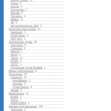
Bounty Hunter
15
Fisher
9
Garrett
9
Garrett Ace
1
Minelab
9
Teknetics
4
Whites
12
XP
6
металлоискатель AKA
3
Холодная пристрелка
12
Sightmark
3
ЛПХП Red-i
4
ЛХП ЭСТ
1
Зрительные трубы
35
Carl Zeiss
5
Celestron
6
MINOX
2
Nikon
2
Yukon
12
КОМЗ
4
ЛЗОС
3
Подзорная труба Redfield
1
Манки электронные
9
Телескопы
19
Celestron
14
AstroMaster
5
NexStar
3
PowerSeeker
6
Meade
5
Микроскопы
11
КОМЗ
1
ЛЗОС
7
МИКРОМЕД
3
Фонари подствольные
140
Sightmark
2