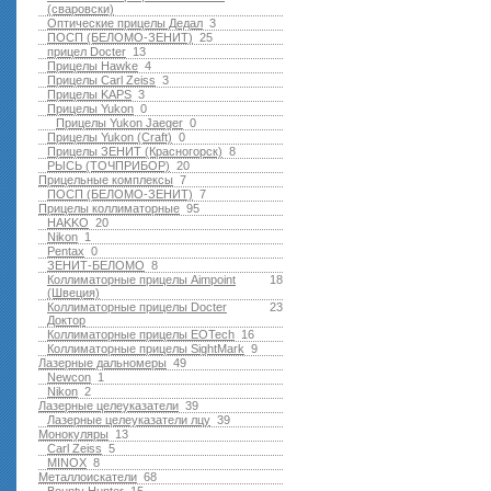
(сваровски)
Оптические прицелы Дедал
3
ПОСП (БЕЛОМО-ЗЕНИТ)
25
прицел Docter
13
Прицелы Hawke
4
Прицелы Carl Zeiss
3
Прицелы KAPS
3
Прицелы Yukon
0
Прицелы Yukon Jaeger
0
Прицелы Yukon (Craft)
0
Прицелы ЗЕНИТ (Красногорск)
8
РЫСЬ (ТОЧПРИБОР)
20
Прицельные комплексы
7
ПОСП (БЕЛОМО-ЗЕНИТ)
7
Прицелы коллиматорные
95
HAKKO
20
Nikon
1
Pentax
0
ЗЕНИТ-БЕЛОМО
8
Коллиматорные прицелы Aimpoint
18
(Швеция)
Коллиматорные прицелы Docter
23
Доктор
Коллиматорные прицелы EOTech
16
Коллиматорные прицелы SightMark
9
Лазерные дальномеры
49
Newcon
1
Nikon
2
Лазерные целеуказатели
39
Лазерные целеуказатели лцу
39
Монокуляры
13
Carl Zeiss
5
MINOX
8
Металлоискатели
68