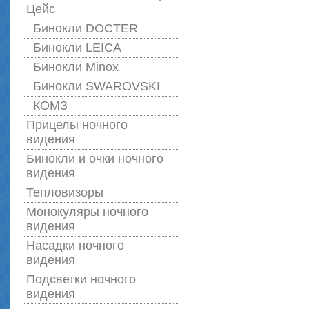
Цейс
Бинокли DOCTER
Бинокли LEICA
Бинокли Minox
Бинокли SWAROVSKI
КОМЗ
Прицелы ночного
видения
Бинокли и очки ночного
видения
Тепловизоры
Монокуляры ночного
видения
Насадки ночного
видения
Подсветки ночного
видения