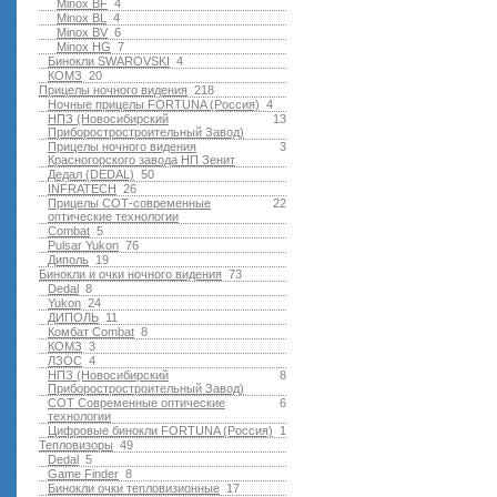
Minox BF
4
Minox BL
4
Minox BV
6
Minox HG
7
Бинокли SWAROVSKI
4
КОМЗ
20
Прицелы ночного видения
218
Ночные прицелы FORTUNA (Россия)
4
НПЗ (Новосибирский
13
Приборостростроительный Завод)
Прицелы ночного видения
3
Красногорского завода НП Зенит
Дедал (DEDAL)
50
INFRATECH
26
Прицелы СОТ-современные
22
оптические технологии
Combat
5
Pulsar Yukon
76
Диполь
19
Бинокли и очки ночного видения
73
Dedal
8
Yukon
24
ДИПОЛЬ
11
Комбат Combat
8
КОМЗ
3
ЛЗОС
4
НПЗ (Новосибирский
8
Приборостростроительный Завод)
СОТ Современные оптические
6
технологии
Цифровые бинокли FORTUNA (Россия)
1
Тепловизоры
49
Dedal
5
Game Finder
8
Бинокли очки тепловизионные
17