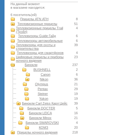
На данный момент
в магазине находится:
6 посетитель(ей)
Прицелы ATN АТН
8
Тепловизионные прицелы
51
Тепловизионные прицелы Trail
4
(Трэйл)
Тепловизоры Guide Гайд
6
Тепловизоры автомобильные
6
Тепловизоры для охоты и
39
строительства
Тепловизоры для смартфонов
4
Цифровые прицелы и приборы
23
ночного видения
Бинокли
237
BUSHNELL
2
Canon
6
Nikon
36
Olympus
21
Pentax
29
Steiner
19
Yukon
19
Бинокли Carl Zeiss Карл Цейс
39
Бинокли DOCTER
5
Бинокли LEICA
16
Бинокли Minox
21
Бинокли SWAROVSKI
4
КОМЗ
20
Прицелы ночного видения
218