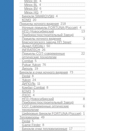
Minox BF
4
Minox BL
4
Minox BV
6
Minox HG
7
Бинокли SWAROVSKI
4
КОМЗ
20
Прицелы ночного видения
218
Ночные прицелы FORTUNA (Россия)
4
НПЗ (Новосибирский
13
Приборостростроительный Завод)
Прицелы ночного видения
3
Красногорского завода НП Зенит
Дедал (DEDAL)
50
INFRATECH
26
Прицелы СОТ-современные
22
оптические технологии
Combat
5
Pulsar Yukon
76
Диполь
19
Бинокли и очки ночного видения
73
Dedal
8
Yukon
24
ДИПОЛЬ
11
Комбат Combat
8
КОМЗ
3
ЛЗОС
4
НПЗ (Новосибирский
8
Приборостростроительный Завод)
СОТ Современные оптические
6
технологии
Цифровые бинокли FORTUNA (Россия)
1
Тепловизоры
49
Dedal
5
Game Finder
8
Бинокли очки тепловизионные
17