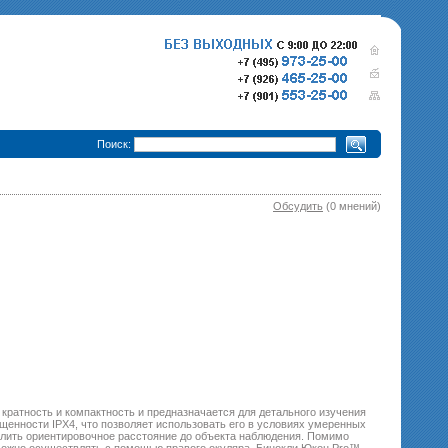
•
Поиск:
Обсудить
(0 мнений)
280 000 р.
365 000 р.
Тепловизионный прицел
Тепловизионный прице
Pulsar Trail XQ50
340 000 р.
Pulsar Trail XP50
епловизионный прицел
Pulsar Trail XP38
кратность и компактность и предназначается для детального изучения
щенности IPX4, что позволяет использовать его в условиях умеренных
лить ориентировочное расстояние до объекта наблюдения. Помимо