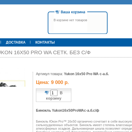
В корзине нет товаров
ДОСТАВКА
КОНТАКТЫ
KON 16X50 PRO WA СЕТК. БЕЗ С/Ф
00 р.
Артикул товара:
79 900 р.
Yukon 16x50 Pro WA с-а.б.
395 000 р.
Т
Прицел ATN X-Sight-4k Pro,
Pulsar Apex LRF XQ50 С
Цена: 9 000 р.
3-14, день/ночь (до
дальномером
600м/400м), трубка 30мм,
фото/видео, IOS/Android, до
В
6000Дж, 940гр.
корзину
Бинокль Yukon16x50ProWAс-а.б.с/ф
Бинокль Юкон Pro™ 16x50 органично сочетает в себе высокую 
сильноудаленных объектов. Бинокль имеет степень влагозащи
атмосферных осадков. Дальномерная шкала позволяет опреде