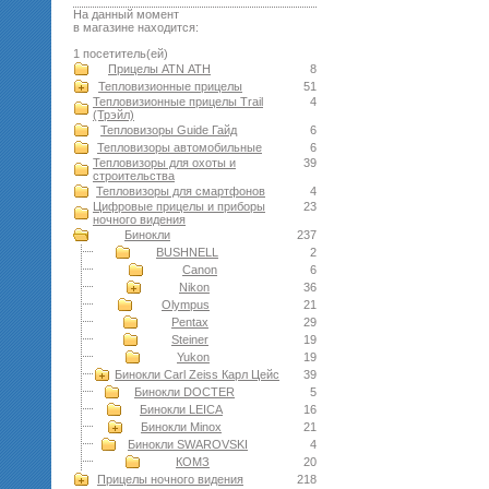
На данный момент
в магазине находится:
1 посетитель(ей)
Прицелы ATN АТН
8
Тепловизионные прицелы
51
Тепловизионные прицелы Trail
4
(Трэйл)
Тепловизоры Guide Гайд
6
Тепловизоры автомобильные
6
Тепловизоры для охоты и
39
строительства
Тепловизоры для смартфонов
4
Цифровые прицелы и приборы
23
ночного видения
Бинокли
237
BUSHNELL
2
Canon
6
Nikon
36
Olympus
21
Pentax
29
Steiner
19
Yukon
19
Бинокли Carl Zeiss Карл Цейс
39
Бинокли DOCTER
5
Бинокли LEICA
16
Бинокли Minox
21
Бинокли SWAROVSKI
4
КОМЗ
20
Прицелы ночного видения
218