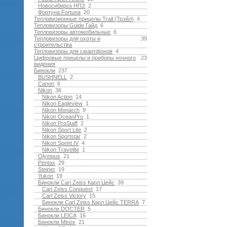
Новосибирск НПЗ
2
Фортуна Fortuna
20
Тепловизионные прицелы Trail (Трэйл)
4
Тепловизоры Guide Гайд
6
Тепловизоры автомобильные
6
Тепловизоры для охоты и
39
строительства
Тепловизоры для смартфонов
4
Цифровые прицелы и приборы ночного
23
видения
Бинокли
237
BUSHNELL
2
Canon
6
Nikon
36
Nikon Action
14
Nikon Eagleview
1
Nikon Monarch
9
Nikon OceanPro
1
Nikon ProStaff
2
Nikon Sport Lite
2
Nikon Sportstar
2
Nikon Sprint IV
4
Nikon Travelite
1
Olympus
21
Pentax
29
Steiner
19
Yukon
19
Бинокли Carl Zeiss Карл Цейс
39
Carl Zeiss Conquest
17
Carl Zeiss Victory
15
Бинокли Carl Zeiss Карл Цейс TERRA
7
Бинокли DOCTER
5
Бинокли LEICA
16
Бинокли Minox
21