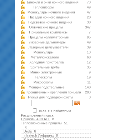
Бинокли и очки ночного видения
73
Тепловизоры
49
Монокуляры ночного видения
47
Насадки ночного видения
20
Подсветки ночного видения
38
Оптические прицелы
347
Прицельные комплексы
7
Прицелы коллиматорные
95
Лазерные дальномеры
49
Лазерные целеуказатели
39
Монокуляры
13
Металлоискатели
68
Холодная пристрелка
12
Зрительные трубы
35
Манки электронные
9
Телескопы
19
Микроскопы
11
Фонари подствольные
140
Кронштейны и крепления прицела
283
Ружья для подводной оxоты
3
искать в найденном
Расширенный поиск
Прицелы ATN АТН
8
Тепловизионные прицелы
51
0
Dedal
6
Infratech Инфратех
8
Pulsar Apex Апекс
10