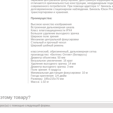
барабана центральной фокусировки, диоптрийную коррекцию 
отличаются оригинальностью конструкции, неординарным подх
современного потребителя. При помощи адаптера ¼” бинокль 
долговременном стационарном наблюдении. Бинокль Юкон Pr
транспортировки и хранения.
Преимущества:
Высокое качество изображения
Встроенная дальномерная шкала
Класс влагозащищенности IPX4
Большое удаление выходного зрачка
Широкое поле зрения
Механизм центральной фокусировки
Стильный и прочный чехол
Широкий шейный ремень
классический, обрезиненный, дальномерная сетка
производство: «Белтекс Оптик» (Беларусь)
Диаметр объектива: 50 мм
Визуальное увеличение: 16 крат
Удаление выходного зрачка: 14 мм
Диаметр выходного зрачка: 3 мм
Поле зрения: 4 градуса
Минимальная дистанция фокусировки: 10 м
Гнездо крепления: 1/4 дюйм
Размеры: 185x215x70 мм
Масса: 1.02 кг
 этому товару?
прос(ы) с помощью следующей формы.