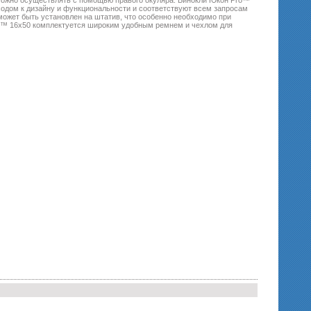
можно осуществлять с помощью правого окуляра. Бинокли Юкон Pro™
одом к дизайну и функциональности и соответствуют всем запросам
может быть установлен на штатив, что особенно необходимо при
o™ 16x50 комплектуется широким удобным ремнем и чехлом для