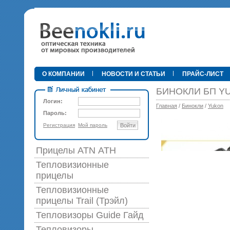
•
О КОМПАНИИ
НОВОСТИ И СТАТЬИ
ПРАЙС-ЛИСТ
БИНОКЛИ БП YU
Логин:
Главная
/
Бинокли
/
Yukon
Пароль:
Регистрация
Мой пароль
Войти
89 0
Прицелы ATN АТН
Тепловизионные
прицелы
Тепловизионные
прицелы Trail (Трэйл)
Тепловизоры Guide Гайд
Тепловизоры