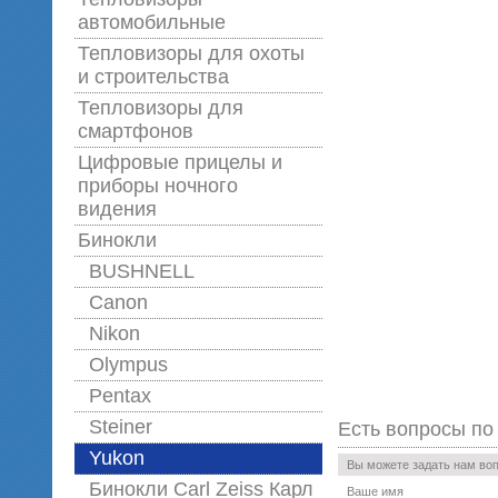
автомобильные
Тепловизоры для охоты
и строительства
Тепловизоры для
смартфонов
Цифровые прицелы и
приборы ночного
видения
Бинокли
BUSHNELL
Canon
Nikon
Olympus
Pentax
Steiner
Есть вопросы по
Yukon
Вы можете задать нам во
Бинокли Carl Zeiss Карл
Ваше имя