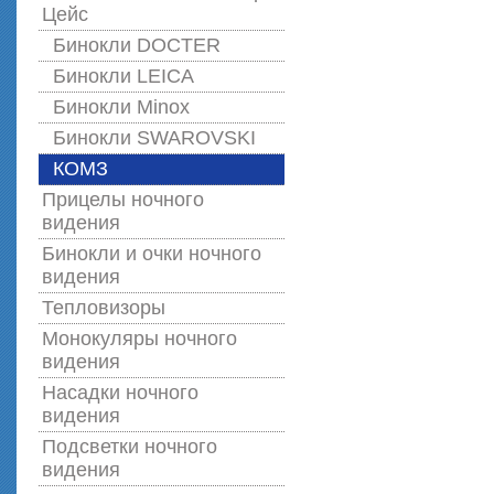
Цейс
Бинокли DOCTER
Бинокли LEICA
Бинокли Minox
Бинокли SWAROVSKI
КОМЗ
Прицелы ночного
видения
Бинокли и очки ночного
видения
Тепловизоры
Монокуляры ночного
видения
Насадки ночного
видения
Подсветки ночного
видения