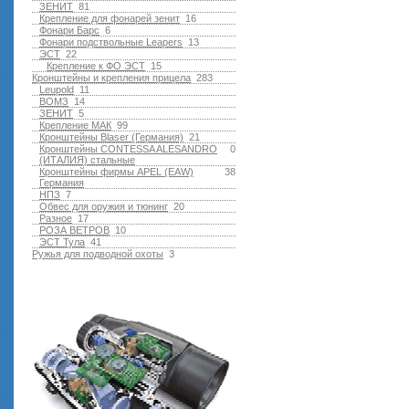
ЗЕНИТ
81
Крепление для фонарей зенит
16
Фонари Барс
6
Фонари подствольные Leapers
13
ЭСТ
22
Крепление к ФО ЭСТ
15
Кронштейны и крепления прицела
283
Leupold
11
ВОМЗ
14
ЗЕНИТ
5
Крепление МАК
99
Кронштейны Blaser (Германия)
21
Кронштейны CONTESSA ALESANDRO
0
(ИТАЛИЯ) стальные
Кронштейны фирмы APEL (EAW)
38
Германия
НПЗ
7
Обвес для оружия и тюнинг
20
Разное
17
РОЗА ВЕТРОВ
10
ЭСТ Тула
41
Ружья для подводной оxоты
3