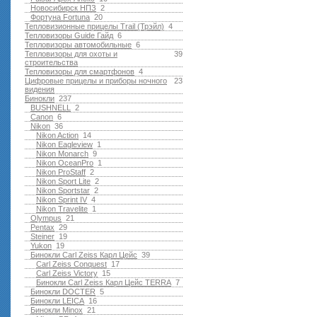
Новосибирск НПЗ
2
Фортуна Fortuna
20
Тепловизионные прицелы Trail (Трэйл)
4
Тепловизоры Guide Гайд
6
Тепловизоры автомобильные
6
Тепловизоры для охоты и
39
строительства
Тепловизоры для смартфонов
4
Цифровые прицелы и приборы ночного
23
видения
Бинокли
237
BUSHNELL
2
Canon
6
Nikon
36
Nikon Action
14
Nikon Eagleview
1
Nikon Monarch
9
Nikon OceanPro
1
Nikon ProStaff
2
Nikon Sport Lite
2
Nikon Sportstar
2
Nikon Sprint IV
4
Nikon Travelite
1
Olympus
21
Pentax
29
Steiner
19
Yukon
19
Бинокли Carl Zeiss Карл Цейс
39
Carl Zeiss Conquest
17
Carl Zeiss Victory
15
Бинокли Carl Zeiss Карл Цейс TERRA
7
Бинокли DOCTER
5
Бинокли LEICA
16
Бинокли Minox
21