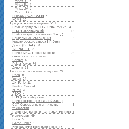
Minox BF
4
Minox BL
4
Minox BV
6
Minox HG
7
Бинокли SWAROVSKI
4
КОМЗ
20
Прицелы ночного видения
218
Ночные прицелы FORTUNA (Россия)
4
НПЗ (Новосибирский
13
Приборостростроительный Завод)
Прицелы ночного видения
3
Красногорского завода НП Зенит
Дедал (DEDAL)
50
INFRATECH
26
Прицелы СОТ-современные
22
оптические технологии
Combat
5
Pulsar Yukon
76
Диполь
19
Бинокли и очки ночного видения
73
Dedal
8
Yukon
24
ДИПОЛЬ
11
Комбат Combat
8
КОМЗ
3
ЛЗОС
4
НПЗ (Новосибирский
8
Приборостростроительный Завод)
СОТ Современные оптические
6
технологии
Цифровые бинокли FORTUNA (Россия)
1
Тепловизоры
49
Dedal
5
Game Finder
8
Бинокли очки тепловизионные
17