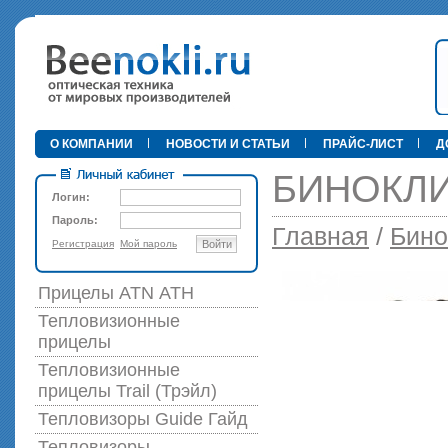
•
О КОМПАНИИ
НОВОСТИ И СТАТЬИ
ПРАЙС-ЛИСТ
Д
БИНОКЛИ
Логин:
Пароль:
Главная
/
Бино
Регистрация
Мой пароль
Войти
89 000 р
Прицелы ATN АТН
Тепловизионные
прицелы
Тепловизионные
прицелы Trail (Трэйл)
Тепловизоры Guide Гайд
Тепловизоры