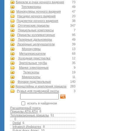
Бинокли и очки ночного видения
73
Тепловизоры
49
Монокуляры ночного видения
47
Насадки ночного видения
20
Подсветки ночного видения
38
Оптические прицелы
347
Прицельные комплексы
7
Прицелы коллиматорные
95
Лазерные дальномеры
49
Лазерные целеуказатели
39
Монокуляры
13
Металлоискатели
68
Холодная пристрелка
12
Зрительные трубы
35
Манки электронные
9
Телескопы
19
Микроскопы
11
Фонари подствольные
140
Кронштейны и крепления прицела
283
Ружья для подводной оxоты
3
искать в найденном
Расширенный поиск
Прицелы ATN АТН
8
Тепловизионные прицелы
51
0
Dedal
6
Infratech Инфратех
8
Pulsar Apex Апекс
10