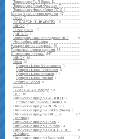
Тепловизор FLIR Scout
11
Тепловизор Pulsar Quantum
7
Тепловизор Новосибирск ПТ-2
1
Монокуляры ночного видения
47
Dedal
7
INFRATECH IT ИНФРАТЕХ
12
MINOX
2
Pulsar yukon
17
ДИПОЛЬ
4
Монокуляры ночного видения НПЗ
5
Новосибирский завод
Насадки ночного видения
20
Подсветки ночного видения
38
Оптические прицелы
347
MINOX
10
Nikon
31
Прицелы Nikon Buckmasters
0
Прицелы Nikon Fieldmaster
5
Прицелы Nikon Monarch
19
Прицелы Nikon ProStaff
7
Schmidt & Bender
9
VIXEN
7
ВОМЗ ПИЛАД Вологда
53
НПЗ
10
Оптические прицелы REDFIELD
0
Оптические прицелы HAKKO
0
Оптические прицелы BURRIS
7
Оптические прицелы Hakko (Хакко)
1
Оптические прицелы KAHLES
67
(Австрия)
Оптические прицелы Leica
7
Оптические прицелы Leupold
64
Оптические прицелы NIGHTFORCE
0
Найтфорс
Оптические прицелы Swarovski
2