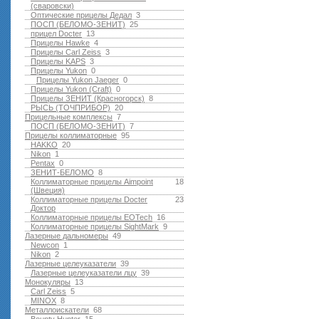
(сваровски)
Оптические прицелы Дедал
3
ПОСП (БЕЛОМО-ЗЕНИТ)
25
прицел Docter
13
Прицелы Hawke
4
Прицелы Carl Zeiss
3
Прицелы KAPS
3
Прицелы Yukon
0
Прицелы Yukon Jaeger
0
Прицелы Yukon (Craft)
0
Прицелы ЗЕНИТ (Красногорск)
8
РЫСЬ (ТОЧПРИБОР)
20
Прицельные комплексы
7
ПОСП (БЕЛОМО-ЗЕНИТ)
7
Прицелы коллиматорные
95
HAKKO
20
Nikon
1
Pentax
0
ЗЕНИТ-БЕЛОМО
8
Коллиматорные прицелы Aimpoint
18
(Швеция)
Коллиматорные прицелы Docter
23
Доктор
Коллиматорные прицелы EOTech
16
Коллиматорные прицелы SightMark
9
Лазерные дальномеры
49
Newcon
1
Nikon
2
Лазерные целеуказатели
39
Лазерные целеуказатели лцу
39
Монокуляры
13
Carl Zeiss
5
MINOX
8
Металлоискатели
68