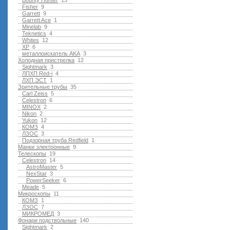
Bounty Hunter
15
Fisher
9
Garrett
9
Garrett Ace
1
Minelab
9
Teknetics
4
Whites
12
XP
6
металлоискатель AKA
3
Холодная пристрелка
12
Sightmark
3
ЛПХП Red-i
4
ЛХП ЭСТ
1
Зрительные трубы
35
Carl Zeiss
5
Celestron
6
MINOX
2
Nikon
2
Yukon
12
КОМЗ
4
ЛЗОС
3
Подзорная труба Redfield
1
Манки электронные
9
Телескопы
19
Celestron
14
AstroMaster
5
NexStar
3
PowerSeeker
6
Meade
5
Микроскопы
11
КОМЗ
1
ЛЗОС
7
МИКРОМЕД
3
Фонари подствольные
140
Sightmark
2