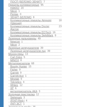
ПОСП (БЕЛОМО-ЗЕНИТ)
7
Прицелы коллиматорные
95
HAKKO
20
Nikon
1
Pentax
0
ЗЕНИТ-БЕЛОМО
8
Коллиматорные прицелы Aimpoint
18
(Швеция)
Коллиматорные прицелы Docter
23
Доктор
Коллиматорные прицелы EOTech
16
Коллиматорные прицелы SightMark
9
Лазерные дальномеры
49
Newcon
1
Nikon
2
Лазерные целеуказатели
39
Лазерные целеуказатели лцу
39
Монокуляры
13
Carl Zeiss
5
MINOX
8
Металлоискатели
68
Bounty Hunter
15
Fisher
9
Garrett
9
Garrett Ace
1
Minelab
9
Teknetics
4
Whites
12
XP
6
металлоискатель AKA
3
Холодная пристрелка
12
Sightmark
3
ЛПХП Red-i
4
ЛХП ЭСТ
1
Зрительные трубы
35