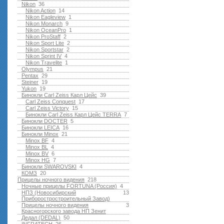
Nikon
36
Nikon Action
14
Nikon Eagleview
1
Nikon Monarch
9
Nikon OceanPro
1
Nikon ProStaff
2
Nikon Sport Lite
2
Nikon Sportstar
2
Nikon Sprint IV
4
Nikon Travelite
1
Olympus
21
Pentax
29
Steiner
19
Yukon
19
Бинокли Carl Zeiss Карл Цейс
39
Carl Zeiss Conquest
17
Carl Zeiss Victory
15
Бинокли Carl Zeiss Карл Цейс TERRA
7
Бинокли DOCTER
5
Бинокли LEICA
16
Бинокли Minox
21
Minox BF
4
Minox BL
4
Minox BV
6
Minox HG
7
Бинокли SWAROVSKI
4
КОМЗ
20
Прицелы ночного видения
218
Ночные прицелы FORTUNA (Россия)
4
НПЗ (Новосибирский
13
Приборостростроительный Завод)
Прицелы ночного видения
3
Красногорского завода НП Зенит
Дедал (DEDAL)
50