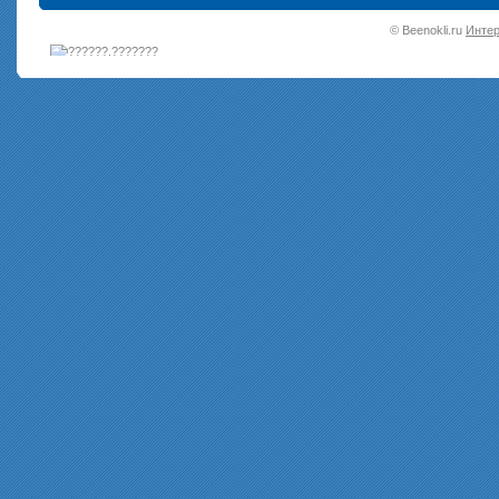
•
© Beenokli.ru
Интер