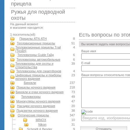
прицела
Ружья для подводной
оxоты
На данный момент
в магазине находится:
Есть вопросы по это
1 посетитель(ей)
Прицелы ATN АТН
8
Тепловизионные прицелы
51
Вы можете задать нам вопрос(
Тепловизионные прицелы Trail
4
(Трэйл)
Ваше имя
Тепловизоры Guide Гайд
6
Тепловизоры автомобильные
6
E-mail
Тепловизоры для охоты и
39
строительства
Тепловизоры для смартфонов
4
Ваши вопросы относительно то
Цифровые прицелы и приборы
23
ночного видения
Бинокли
237
Прицелы ночного видения
218
Бинокли и очки ночного видения
73
Тепловизоры
49
Монокуляры ночного видения
47
Насадки ночного видения
20
Подсветки ночного видения
38
Оптические прицелы
347
MINOX
10
Nikon
31
Отправить
Schmidt & Bender
9