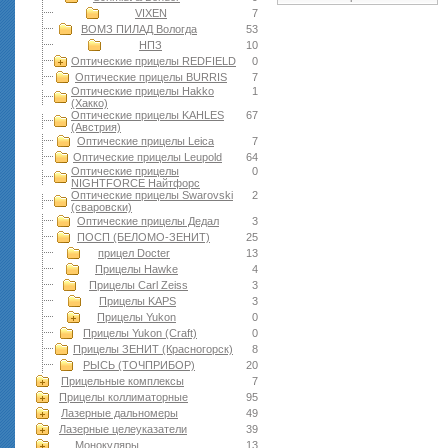
VIXEN
7
ВОМЗ ПИЛАД Вологда
53
НПЗ
10
Оптические прицелы REDFIELD
0
Оптические прицелы BURRIS
7
Оптические прицелы Hakko
1
(Хакко)
Оптические прицелы KAHLES
67
(Австрия)
Оптические прицелы Leica
7
Оптические прицелы Leupold
64
Оптические прицелы
0
NIGHTFORCE Найтфорс
Оптические прицелы Swarovski
2
(сваровски)
Оптические прицелы Дедал
3
ПОСП (БЕЛОМО-ЗЕНИТ)
25
прицел Docter
13
Прицелы Hawke
4
Прицелы Carl Zeiss
3
Прицелы KAPS
3
Прицелы Yukon
0
Прицелы Yukon (Craft)
0
Прицелы ЗЕНИТ (Красногорск)
8
РЫСЬ (ТОЧПРИБОР)
20
Прицельные комплексы
7
Прицелы коллиматорные
95
Лазерные дальномеры
49
Лазерные целеуказатели
39
Монокуляры
13