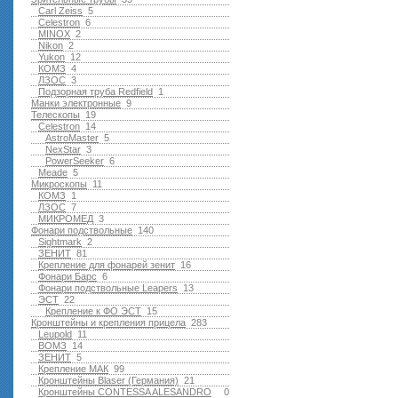
Carl Zeiss
5
Celestron
6
MINOX
2
Nikon
2
Yukon
12
КОМЗ
4
ЛЗОС
3
Подзорная труба Redfield
1
Манки электронные
9
Телескопы
19
Celestron
14
AstroMaster
5
NexStar
3
PowerSeeker
6
Meade
5
Микроскопы
11
КОМЗ
1
ЛЗОС
7
МИКРОМЕД
3
Фонари подствольные
140
Sightmark
2
ЗЕНИТ
81
Крепление для фонарей зенит
16
Фонари Барс
6
Фонари подствольные Leapers
13
ЭСТ
22
Крепление к ФО ЭСТ
15
Кронштейны и крепления прицела
283
Leupold
11
ВОМЗ
14
ЗЕНИТ
5
Крепление МАК
99
Кронштейны Blaser (Германия)
21
Кронштейны CONTESSA ALESANDRO
0