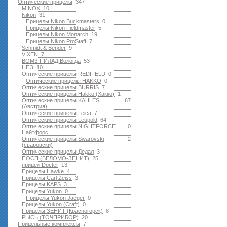
Оптические прицелы
347
MINOX
10
Nikon
31
Прицелы Nikon Buckmasters
0
Прицелы Nikon Fieldmaster
5
Прицелы Nikon Monarch
19
Прицелы Nikon ProStaff
7
Schmidt & Bender
9
VIXEN
7
ВОМЗ ПИЛАД Вологда
53
НПЗ
10
Оптические прицелы REDFIELD
0
Оптические прицелы HAKKO
0
Оптические прицелы BURRIS
7
Оптические прицелы Hakko (Хакко)
1
Оптические прицелы KAHLES
67
(Австрия)
Оптические прицелы Leica
7
Оптические прицелы Leupold
64
Оптические прицелы NIGHTFORCE
0
Найтфорс
Оптические прицелы Swarovski
2
(сваровски)
Оптические прицелы Дедал
3
ПОСП (БЕЛОМО-ЗЕНИТ)
25
прицел Docter
13
Прицелы Hawke
4
Прицелы Carl Zeiss
3
Прицелы KAPS
3
Прицелы Yukon
0
Прицелы Yukon Jaeger
0
Прицелы Yukon (Craft)
0
Прицелы ЗЕНИТ (Красногорск)
8
РЫСЬ (ТОЧПРИБОР)
20
Прицельные комплексы
7