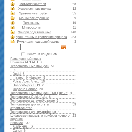
Металлоискатели
68
Холодная пристрелка
12
Зрительные трубы
35
Манки электронные
9
Телескопы
19
Микроскопы
11
Фонари подствольные
140
Кронштейны и крепления прицела
283
Ружья для подводной оxоты
3
искать в найденном
Расширенный поиск
Прицелы ATN АТН
8
Тепловизионные прицелы
51
0
Dedal
6
Infratech Инфратех
8
Pulsar Apex Апекс
10
Новосибирск НПЗ
2
Фортуна Fortuna
20
Тепловизионные прицелы Trail (Трэйл)
4
Тепловизоры Guide Гайд
6
Тепловизоры автомобильные
6
Тепловизоры для охоты и
39
строительства
Тепловизоры для смартфонов
4
Цифровые прицелы и приборы ночного
23
видения
Бинокли
237
BUSHNELL
2
Canon
6