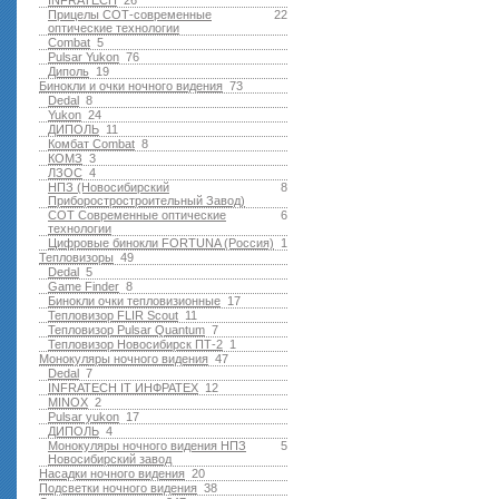
INFRATECH
26
Прицелы СОТ-современные
22
оптические технологии
Combat
5
Pulsar Yukon
76
Диполь
19
Бинокли и очки ночного видения
73
Dedal
8
Yukon
24
ДИПОЛЬ
11
Комбат Combat
8
КОМЗ
3
ЛЗОС
4
НПЗ (Новосибирский
8
Приборостростроительный Завод)
СОТ Современные оптические
6
технологии
Цифровые бинокли FORTUNA (Россия)
1
Тепловизоры
49
Dedal
5
Game Finder
8
Бинокли очки тепловизионные
17
Тепловизор FLIR Scout
11
Тепловизор Pulsar Quantum
7
Тепловизор Новосибирск ПТ-2
1
Монокуляры ночного видения
47
Dedal
7
INFRATECH IT ИНФРАТЕХ
12
MINOX
2
Pulsar yukon
17
ДИПОЛЬ
4
Монокуляры ночного видения НПЗ
5
Новосибирский завод
Насадки ночного видения
20
Подсветки ночного видения
38