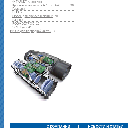
(ИТАЛИЯ) стальные
Кронштейны фирмы APEL (EAW)
38
Германия
НПЗ
7
Обвес для оружия и тюнинг
20
Разное
17
РОЗА ВЕТРОВ
10
ЭСТ Тула
41
Ружья для подводной оxоты
3
О КОМПАНИИ
НОВОСТИ И СТАТЬИ