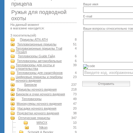
прицела
Ваше имя
Ружья для подводной
E-mail
оxоты
На данный момент
в магазине находится:
Ваши вопросы относительно то
3 посетитель(ей)
Прицелы ATN АТН
8
Тепловизионные прицелы
51
Тепловизионные прицелы Trail
4
(Трэйл)
Тепловизоры Guide Гайд
6
Тепловизоры автомобильные
6
Тепловизоры для охоты и
39
строительства
Тепловизоры для смартфонов
4
Цифровые прицелы и приборы
23
ночного видения
Отправить
Бинокли
237
Прицелы ночного видения
218
Бинокли и очки ночного видения
73
Тепловизоры
49
Монокуляры ночного видения
47
Насадки ночного видения
20
Подсветки ночного видения
38
Оптические прицелы
347
MINOX
10
Nikon
31
Schmidt & Bender
9