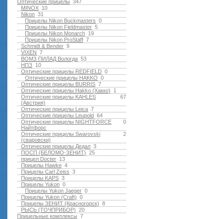
Оптические прицелы
347
MINOX
10
Nikon
31
Прицелы Nikon Buckmasters
0
Прицелы Nikon Fieldmaster
5
Прицелы Nikon Monarch
19
Прицелы Nikon ProStaff
7
Schmidt & Bender
9
VIXEN
7
ВОМЗ ПИЛАД Вологда
53
НПЗ
10
Оптические прицелы REDFIELD
0
Оптические прицелы HAKKO
0
Оптические прицелы BURRIS
7
Оптические прицелы Hakko (Хакко)
1
Оптические прицелы KAHLES
67
(Австрия)
Оптические прицелы Leica
7
Оптические прицелы Leupold
64
Оптические прицелы NIGHTFORCE
0
Найтфорс
Оптические прицелы Swarovski
2
(сваровски)
Оптические прицелы Дедал
3
ПОСП (БЕЛОМО-ЗЕНИТ)
25
прицел Docter
13
Прицелы Hawke
4
Прицелы Carl Zeiss
3
Прицелы KAPS
3
Прицелы Yukon
0
Прицелы Yukon Jaeger
0
Прицелы Yukon (Craft)
0
Прицелы ЗЕНИТ (Красногорск)
8
РЫСЬ (ТОЧПРИБОР)
20
Прицельные комплексы
7