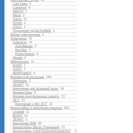
Carl Zeiss
5
Celestron
6
MINOX
2
Nikon
2
Yukon
12
КОМЗ
4
ЛЗОС
3
Подзорная труба Redfield
1
Манки электронные
9
Телескопы
19
Celestron
14
AstroMaster
5
NexStar
3
PowerSeeker
6
Meade
5
Микроскопы
11
КОМЗ
1
ЛЗОС
7
МИКРОМЕД
3
Фонари подствольные
140
Sightmark
2
ЗЕНИТ
81
Крепление для фонарей зенит
16
Фонари Барс
6
Фонари подствольные Leapers
13
ЭСТ
22
Крепление к ФО ЭСТ
15
Кронштейны и крепления прицела
283
Leupold
11
ВОМЗ
14
ЗЕНИТ
5
Крепление МАК
99
Кронштейны Blaser (Германия)
21
Кронштейны CONTESSA ALESANDRO
0