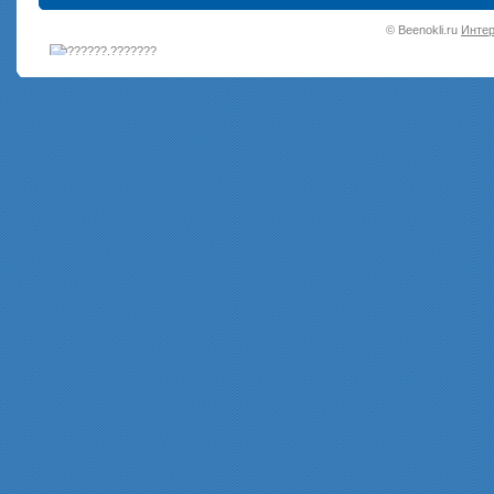
•
© Beenokli.ru
Интер