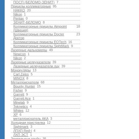
ПОСП (БЕЛОМО-ЗЕНИТ)
7
Прицелы коллиматорные
95
HAKKO
20
Nikon
1
Pentax
0
ЗЕНИТ-БЕЛОМО
8
Коллиматорные прицелы Aimpoint
18
(Швеция)
Коллиматорные прицелы Docter
23
Доктор
Коллиматорные прицелы EOTech
16
Коллиматорные прицелы SightMark
9
Лазерные дальномеры
49
Newcon
1
Nikon
2
Лазерные целеуказатели
39
Лазерные целеуказатели лцу
39
Монокуляры
13
Carl Zeiss
5
MINOX
8
Металлоискатели
68
Bounty Hunter
15
Fisher
9
Garrett
9
Garrett Ace
1
Minelab
9
Teknetics
4
Whites
12
XP
6
металлоискатель AKA
3
Холодная пристрелка
12
Sightmark
3
ЛПХП Red-i
4
ЛХП ЭСТ
1
Зрительные трубы
35