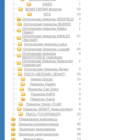
VIXEN
7
ВОМЗ ПИЛАД Вологда
53
НПЗ
10
Оптические прицелы REDFIELD
0
Оптические прицелы BURRIS
7
Оптические прицелы Hakko
1
(Хакко)
Оптические прицелы KAHLES
67
(Австрия)
Оптические прицелы Leica
7
Оптические прицелы Leupold
64
Оптические прицелы
0
NIGHTFORCE Найтфорс
Оптические прицелы Swarovski
2
(сваровски)
Оптические прицелы Дедал
3
ПОСП (БЕЛОМО-ЗЕНИТ)
25
прицел Docter
13
Прицелы Hawke
4
Прицелы Carl Zeiss
3
Прицелы KAPS
3
Прицелы Yukon
0
Прицелы Yukon (Craft)
0
Прицелы ЗЕНИТ (Красногорск)
8
РЫСЬ (ТОЧПРИБОР)
20
Прицельные комплексы
7
Прицелы коллиматорные
95
Лазерные дальномеры
49
Лазерные целеуказатели
39
Монокуляры
13