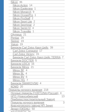
Nikon
36
Nikon Action
14
Nikon Eagleview
1
Nikon Monarch
9
Nikon OceanPro
1
Nikon ProStaff
2
Nikon Sport Lite
2
Nikon Sportstar
2
Nikon Sprint IV
4
Nikon Travelite
1
Olympus
21
Pentax
29
Steiner
19
Yukon
19
Бинокли Carl Zeiss Карл Цейс
39
Carl Zeiss Conquest
17
Carl Zeiss Victory
15
Бинокли Carl Zeiss Карл Цейс TERRA
7
Бинокли DOCTER
5
Бинокли LEICA
16
Бинокли Minox
21
Minox BF
4
Minox BL
4
Minox BV
6
Minox HG
7
Бинокли SWAROVSKI
4
КОМЗ
20
Прицелы ночного видения
218
Ночные прицелы FORTUNA (Россия)
4
НПЗ (Новосибирский
13
Приборостростроительный Завод)
Прицелы ночного видения
3
Красногорского завода НП Зенит
Дедал (DEDAL)
50