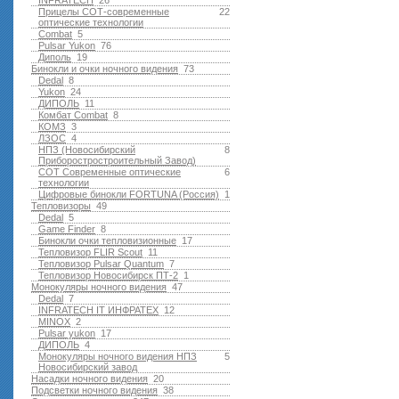
INFRATECH
26
Прицелы СОТ-современные
22
оптические технологии
Combat
5
Pulsar Yukon
76
Диполь
19
Бинокли и очки ночного видения
73
Dedal
8
Yukon
24
ДИПОЛЬ
11
Комбат Combat
8
КОМЗ
3
ЛЗОС
4
НПЗ (Новосибирский
8
Приборостростроительный Завод)
СОТ Современные оптические
6
технологии
Цифровые бинокли FORTUNA (Россия)
1
Тепловизоры
49
Dedal
5
Game Finder
8
Бинокли очки тепловизионные
17
Тепловизор FLIR Scout
11
Тепловизор Pulsar Quantum
7
Тепловизор Новосибирск ПТ-2
1
Монокуляры ночного видения
47
Dedal
7
INFRATECH IT ИНФРАТЕХ
12
MINOX
2
Pulsar yukon
17
ДИПОЛЬ
4
Монокуляры ночного видения НПЗ
5
Новосибирский завод
Насадки ночного видения
20
Подсветки ночного видения
38