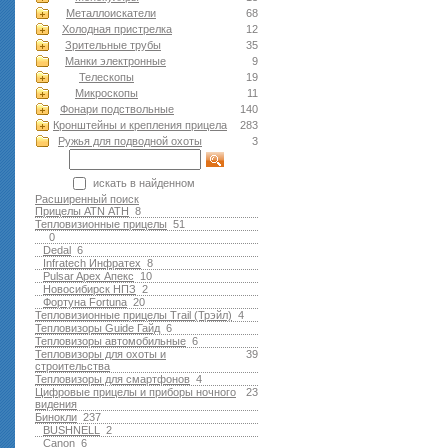
Металлоискатели
68
Холодная пристрелка
12
Зрительные трубы
35
Манки электронные
9
Телескопы
19
Микроскопы
11
Фонари подствольные
140
Кронштейны и крепления прицела
283
Ружья для подводной оxоты
3
искать в найденном
Расширенный поиск
Прицелы ATN АТН
8
Тепловизионные прицелы
51
0
Dedal
6
Infratech Инфратех
8
Pulsar Apex Апекс
10
Новосибирск НПЗ
2
Фортуна Fortuna
20
Тепловизионные прицелы Trail (Трэйл)
4
Тепловизоры Guide Гайд
6
Тепловизоры автомобильные
6
Тепловизоры для охоты и
39
строительства
Тепловизоры для смартфонов
4
Цифровые прицелы и приборы ночного
23
видения
Бинокли
237
BUSHNELL
2
Canon
6