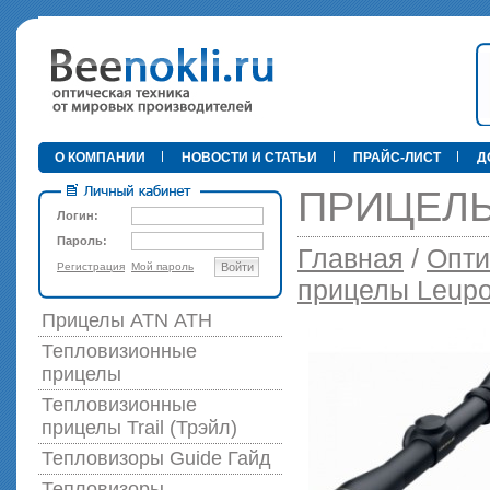
•
О КОМПАНИИ
НОВОСТИ И СТАТЬИ
ПРАЙС-ЛИСТ
Д
ПРИЦЕЛЫ
Логин:
Пароль:
Главная
/
Опти
Регистрация
Мой пароль
Войти
89 000 р
прицелы Leupo
Прицелы ATN АТН
Тепловизионные
прицелы
Тепловизионные
прицелы Trail (Трэйл)
Тепловизоры Guide Гайд
Тепловизоры