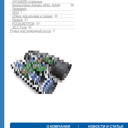
(ИТАЛИЯ) стальные
Кронштейны фирмы APEL (EAW)
38
Германия
НПЗ
7
Обвес для оружия и тюнинг
20
Разное
17
РОЗА ВЕТРОВ
10
ЭСТ Тула
41
Ружья для подводной оxоты
3
О КОМПАНИИ
НОВОСТИ И СТАТЬИ