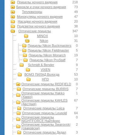
Прицелы ночного видения
218
Бинокли и очки ночного видения
73
Тепловизоры
49
Монокуляры ночного видения
47
Насадки ночного видения
20
Подсветки ночного видения
38
Оптические прицелы
347
MINOX
10
Nikon
31
Прицелы Nikon Buckmasters
0
Прицелы Nikon Fieldmaster
5
Прицелы Nikon Monarch
19
Прицелы Nikon ProStaff
7
Schmidt & Bender
9
VIXEN
7
ВОМЗ ПИЛАД Вологда
53
НПЗ
10
Оптические прицелы REDFIELD
0
Оптические прицелы BURRIS
7
Оптические прицелы Hakko
1
(Хакко)
Оптические прицелы KAHLES
67
(Австрия)
Оптические прицелы Leica
7
Оптические прицелы Leupold
64
Оптические прицелы
0
NIGHTFORCE Найтфорс
Оптические прицелы Swarovski
2
(сваровски)
Оптические прицелы Дедал
3