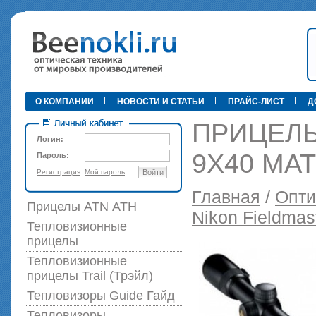
•
О КОМПАНИИ
НОВОСТИ И СТАТЬИ
ПРАЙС-ЛИСТ
Д
ПРИЦЕЛЫ
Логин:
9X40 MA
Пароль:
Регистрация
Мой пароль
Войти
89 000 р
Главная
/
Опти
Прицелы ATN АТН
Nikon Fieldmas
Тепловизионные
прицелы
Тепловизионные
прицелы Trail (Трэйл)
Тепловизоры Guide Гайд
Тепловизоры