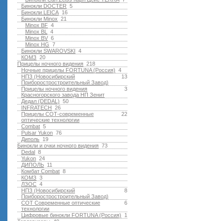
Бинокли DOCTER
5
Бинокли LEICA
16
Бинокли Minox
21
Minox BF
4
Minox BL
4
Minox BV
6
Minox HG
7
Бинокли SWAROVSKI
4
КОМЗ
20
Прицелы ночного видения
218
Ночные прицелы FORTUNA (Россия)
4
НПЗ (Новосибирский
13
Приборостростроительный Завод)
Прицелы ночного видения
3
Красногорского завода НП Зенит
Дедал (DEDAL)
50
INFRATECH
26
Прицелы СОТ-современные
22
оптические технологии
Combat
5
Pulsar Yukon
76
Диполь
19
Бинокли и очки ночного видения
73
Dedal
8
Yukon
24
ДИПОЛЬ
11
Комбат Combat
8
КОМЗ
3
ЛЗОС
4
НПЗ (Новосибирский
8
Приборостростроительный Завод)
СОТ Современные оптические
6
технологии
Цифровые бинокли FORTUNA (Россия)
1