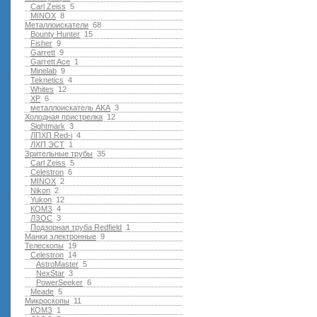
Carl Zeiss
5
MINOX
8
Металлоискатели
68
Bounty Hunter
15
Fisher
9
Garrett
9
Garrett Ace
1
Minelab
9
Teknetics
4
Whites
12
XP
6
металлоискатель AKA
3
Холодная пристрелка
12
Sightmark
3
ЛПХП Red-i
4
ЛХП ЭСТ
1
Зрительные трубы
35
Carl Zeiss
5
Celestron
6
MINOX
2
Nikon
2
Yukon
12
КОМЗ
4
ЛЗОС
3
Подзорная труба Redfield
1
Манки электронные
9
Телескопы
19
Celestron
14
AstroMaster
5
NexStar
3
PowerSeeker
6
Meade
5
Микроскопы
11
КОМЗ
1