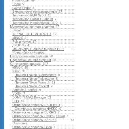
Тепловизоры
49
Dedal
5
Game Finder
8
Бинокли очки тепловизионные
17
Тепловизор FLIR Scout
11
Тепловизор Pulsar Quantum
7
Тепловизор Новосибирск ПТ-2
1
Монокуляры ночного видения
47
Dedal
7
INFRATECH IT ИНФРАТЕХ
12
MINOX
2
Pulsar yukon
17
ДИПОЛЬ
4
Монокуляры ночного видения НПЗ
5
Новосибирский завод
Насадки ночного видения
20
Подсветки ночного видения
38
Оптические прицелы
347
MINOX
10
Nikon
31
Прицелы Nikon Buckmasters
0
Прицелы Nikon Fieldmaster
5
Прицелы Nikon Monarch
19
Прицелы Nikon ProStaff
7
Schmidt & Bender
9
VIXEN
7
ВОМЗ ПИЛАД Вологда
53
НПЗ
10
Оптические прицелы REDFIELD
0
Оптические прицелы HAKKO
0
Оптические прицелы BURRIS
7
Оптические прицелы Hakko (Хакко)
1
Оптические прицелы KAHLES
67
(Австрия)
Оптические прицелы Leica
7