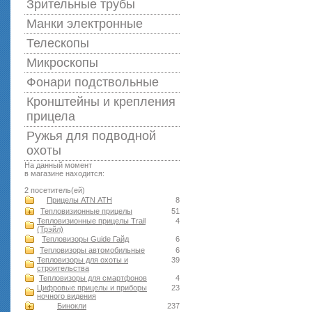
Зрительные трубы
Манки электронные
Телескопы
Микроскопы
Фонари подствольные
Кронштейны и крепления
прицела
Ружья для подводной
оxоты
На данный момент
в магазине находится:
2 посетитель(ей)
Прицелы ATN АТН
8
Тепловизионные прицелы
51
Тепловизионные прицелы Trail
4
(Трэйл)
Тепловизоры Guide Гайд
6
Тепловизоры автомобильные
6
Тепловизоры для охоты и
39
строительства
Тепловизоры для смартфонов
4
Цифровые прицелы и приборы
23
ночного видения
Бинокли
237