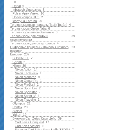
0
Dedal
6
Infratech Инфратех
8
Pulsar Apex Апекс
10
Новосибирск НПЗ
2
Фортуна Fortuna
20
Тепловизионные прицелы Trail (Трэйл)
4
Тепловизоры Guide Гайд
6
Тепловизоры автомобильные
6
Тепловизоры для охоты и
39
строительства
Тепловизоры для смартфонов
4
Цифровые прицелы и приборы ночного
23
видения
Бинокли
237
BUSHNELL
2
Canon
6
Nikon
36
Nikon Action
14
Nikon Eagleview
1
Nikon Monarch
9
Nikon OceanPro
1
Nikon ProStaff
2
Nikon Sport Lite
2
Nikon Sportstar
2
Nikon Sprint IV
4
Nikon Travelite
1
Olympus
21
Pentax
29
Steiner
19
Yukon
19
Бинокли Carl Zeiss Карл Цейс
39
Carl Zeiss Conquest
17
Carl Zeiss Victory
15
Бинокли Carl Zeiss Карл Цейс TERRA
7