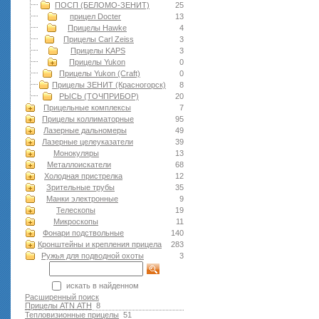
ПОСП (БЕЛОМО-ЗЕНИТ)
25
прицел Docter
13
Прицелы Hawke
4
Прицелы Carl Zeiss
3
Прицелы KAPS
3
Прицелы Yukon
0
Прицелы Yukon (Craft)
0
Прицелы ЗЕНИТ (Красногорск)
8
РЫСЬ (ТОЧПРИБОР)
20
Прицельные комплексы
7
Прицелы коллиматорные
95
Лазерные дальномеры
49
Лазерные целеуказатели
39
Монокуляры
13
Металлоискатели
68
Холодная пристрелка
12
Зрительные трубы
35
Манки электронные
9
Телескопы
19
Микроскопы
11
Фонари подствольные
140
Кронштейны и крепления прицела
283
Ружья для подводной оxоты
3
искать в найденном
Расширенный поиск
Прицелы ATN АТН
8
Тепловизионные прицелы
51