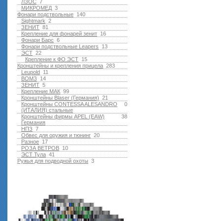
ЛЗОС
7
МИКРОМЕД
3
Фонари подствольные
140
Sightmark
2
ЗЕНИТ
81
Крепление для фонарей зенит
16
Фонари Барс
6
Фонари подствольные Leapers
13
ЭСТ
22
Крепление к ФО ЭСТ
15
Кронштейны и крепления прицела
283
Leupold
11
ВОМЗ
14
ЗЕНИТ
5
Крепление МАК
99
Кронштейны Blaser (Германия)
21
Кронштейны CONTESSA ALESANDRO
0
(ИТАЛИЯ) стальные
Кронштейны фирмы APEL (EAW)
38
Германия
НПЗ
7
Обвес для оружия и тюнинг
20
Разное
17
РОЗА ВЕТРОВ
10
ЭСТ Тула
41
Ружья для подводной оxоты
3