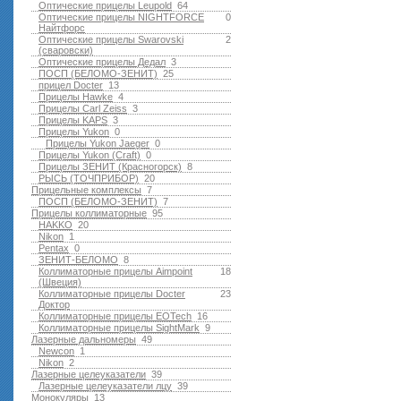
Оптические прицелы Leupold
64
Оптические прицелы NIGHTFORCE
0
Найтфорс
Оптические прицелы Swarovski
2
(сваровски)
Оптические прицелы Дедал
3
ПОСП (БЕЛОМО-ЗЕНИТ)
25
прицел Docter
13
Прицелы Hawke
4
Прицелы Carl Zeiss
3
Прицелы KAPS
3
Прицелы Yukon
0
Прицелы Yukon Jaeger
0
Прицелы Yukon (Craft)
0
Прицелы ЗЕНИТ (Красногорск)
8
РЫСЬ (ТОЧПРИБОР)
20
Прицельные комплексы
7
ПОСП (БЕЛОМО-ЗЕНИТ)
7
Прицелы коллиматорные
95
HAKKO
20
Nikon
1
Pentax
0
ЗЕНИТ-БЕЛОМО
8
Коллиматорные прицелы Aimpoint
18
(Швеция)
Коллиматорные прицелы Docter
23
Доктор
Коллиматорные прицелы EOTech
16
Коллиматорные прицелы SightMark
9
Лазерные дальномеры
49
Newcon
1
Nikon
2
Лазерные целеуказатели
39
Лазерные целеуказатели лцу
39
Монокуляры
13