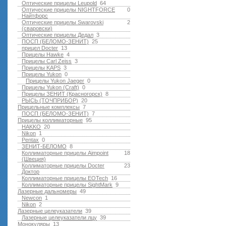
Оптические прицелы Leupold
64
Оптические прицелы NIGHTFORCE
0
Найтфорс
Оптические прицелы Swarovski
2
(сваровски)
Оптические прицелы Дедал
3
ПОСП (БЕЛОМО-ЗЕНИТ)
25
прицел Docter
13
Прицелы Hawke
4
Прицелы Carl Zeiss
3
Прицелы KAPS
3
Прицелы Yukon
0
Прицелы Yukon Jaeger
0
Прицелы Yukon (Craft)
0
Прицелы ЗЕНИТ (Красногорск)
8
РЫСЬ (ТОЧПРИБОР)
20
Прицельные комплексы
7
ПОСП (БЕЛОМО-ЗЕНИТ)
7
Прицелы коллиматорные
95
HAKKO
20
Nikon
1
Pentax
0
ЗЕНИТ-БЕЛОМО
8
Коллиматорные прицелы Aimpoint
18
(Швеция)
Коллиматорные прицелы Docter
23
Доктор
Коллиматорные прицелы EOTech
16
Коллиматорные прицелы SightMark
9
Лазерные дальномеры
49
Newcon
1
Nikon
2
Лазерные целеуказатели
39
Лазерные целеуказатели лцу
39
Монокуляры
13