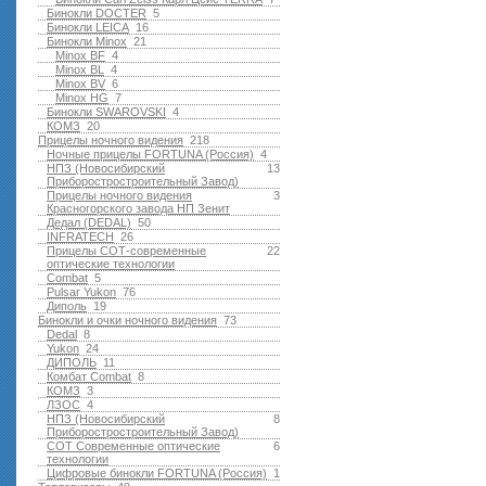
Бинокли DOCTER
5
Бинокли LEICA
16
Бинокли Minox
21
Minox BF
4
Minox BL
4
Minox BV
6
Minox HG
7
Бинокли SWAROVSKI
4
КОМЗ
20
Прицелы ночного видения
218
Ночные прицелы FORTUNA (Россия)
4
НПЗ (Новосибирский
13
Приборостростроительный Завод)
Прицелы ночного видения
3
Красногорского завода НП Зенит
Дедал (DEDAL)
50
INFRATECH
26
Прицелы СОТ-современные
22
оптические технологии
Combat
5
Pulsar Yukon
76
Диполь
19
Бинокли и очки ночного видения
73
Dedal
8
Yukon
24
ДИПОЛЬ
11
Комбат Combat
8
КОМЗ
3
ЛЗОС
4
НПЗ (Новосибирский
8
Приборостростроительный Завод)
СОТ Современные оптические
6
технологии
Цифровые бинокли FORTUNA (Россия)
1