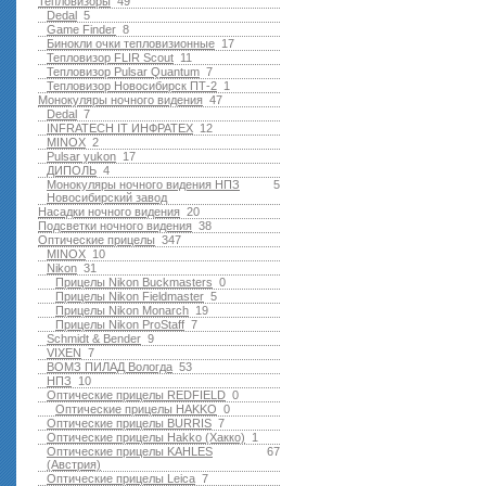
Тепловизоры
49
Dedal
5
Game Finder
8
Бинокли очки тепловизионные
17
Тепловизор FLIR Scout
11
Тепловизор Pulsar Quantum
7
Тепловизор Новосибирск ПТ-2
1
Монокуляры ночного видения
47
Dedal
7
INFRATECH IT ИНФРАТЕХ
12
MINOX
2
Pulsar yukon
17
ДИПОЛЬ
4
Монокуляры ночного видения НПЗ
5
Новосибирский завод
Насадки ночного видения
20
Подсветки ночного видения
38
Оптические прицелы
347
MINOX
10
Nikon
31
Прицелы Nikon Buckmasters
0
Прицелы Nikon Fieldmaster
5
Прицелы Nikon Monarch
19
Прицелы Nikon ProStaff
7
Schmidt & Bender
9
VIXEN
7
ВОМЗ ПИЛАД Вологда
53
НПЗ
10
Оптические прицелы REDFIELD
0
Оптические прицелы HAKKO
0
Оптические прицелы BURRIS
7
Оптические прицелы Hakko (Хакко)
1
Оптические прицелы KAHLES
67
(Австрия)
Оптические прицелы Leica
7