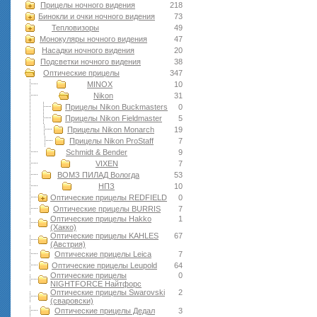
Прицелы ночного видения
218
Бинокли и очки ночного видения
73
Тепловизоры
49
Монокуляры ночного видения
47
Насадки ночного видения
20
Подсветки ночного видения
38
Оптические прицелы
347
MINOX
10
Nikon
31
Прицелы Nikon Buckmasters
0
Прицелы Nikon Fieldmaster
5
Прицелы Nikon Monarch
19
Прицелы Nikon ProStaff
7
Schmidt & Bender
9
VIXEN
7
ВОМЗ ПИЛАД Вологда
53
НПЗ
10
Оптические прицелы REDFIELD
0
Оптические прицелы BURRIS
7
Оптические прицелы Hakko
1
(Хакко)
Оптические прицелы KAHLES
67
(Австрия)
Оптические прицелы Leica
7
Оптические прицелы Leupold
64
Оптические прицелы
0
NIGHTFORCE Найтфорс
Оптические прицелы Swarovski
2
(сваровски)
Оптические прицелы Дедал
3