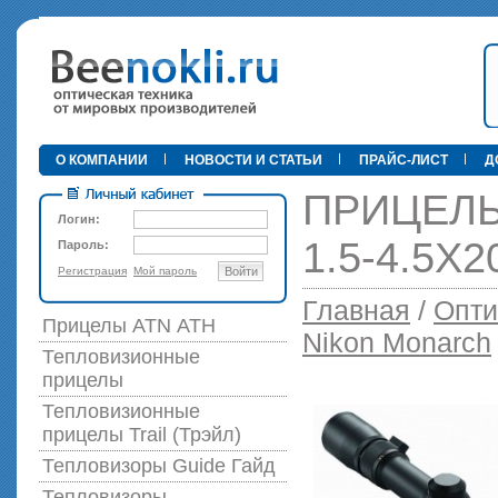
•
О КОМПАНИИ
НОВОСТИ И СТАТЬИ
ПРАЙС-ЛИСТ
Д
ПРИЦЕЛЫ
Логин:
1.5-4.5X2
Пароль:
Регистрация
Мой пароль
Войти
89 000 р
Главная
/
Опти
Прицелы ATN АТН
Nikon Monarch
Тепловизионные
прицелы
Тепловизионные
прицелы Trail (Трэйл)
Тепловизоры Guide Гайд
Тепловизоры