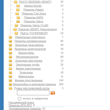
ПОСП (БЕЛОМО-ЗЕНИТ)
25
прицел Docter
13
Прицелы Hawke
4
Прицелы Carl Zeiss
3
Прицелы KAPS
3
Прицелы Yukon
0
Прицелы Yukon (Craft)
0
Прицелы ЗЕНИТ (Красногорск)
8
РЫСЬ (ТОЧПРИБОР)
20
Прицельные комплексы
7
Прицелы коллиматорные
95
Лазерные дальномеры
49
Лазерные целеуказатели
39
Монокуляры
13
Металлоискатели
68
Холодная пристрелка
12
Зрительные трубы
35
Манки электронные
9
Телескопы
19
Микроскопы
11
Фонари подствольные
140
Кронштейны и крепления прицела
283
Ружья для подводной оxоты
3
искать в найденном
Расширенный поиск
Прицелы ATN АТН
8
Тепловизионные прицелы
51