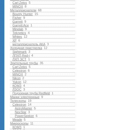
Carl Zeiss
5
MINOX
8
Металлоискатели
68
Bounty Hunter
15
Fisher
9
Garrett
9
Garrett Ace
1
Minelab
9
Teknetics
4
Whites
12
XP
6
металлоискатель AKA
3
Холодная пристрелка
12
Sightmark
3
ЛПХП Red-i
4
ЛХП ЭСТ
1
Зрительные трубы
35
Carl Zeiss
5
Celestron
6
MINOX
2
Nikon
2
Yukon
12
КОМЗ
4
ЛЗОС
3
Подзорная труба Redfield
1
Манки электронные
9
Телескопы
19
Celestron
14
AstroMaster
5
NexStar
3
PowerSeeker
6
Meade
5
Микроскопы
11
КОМЗ
1