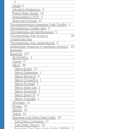
0
Dedal
6
Infratech Инфратех
8
Pulsar Apex Апекс
10
Новосибирск НПЗ
2
Фортуна Fortuna
20
Тепловизионные прицелы Trail (Трэйл)
4
Тепловизоры Guide Гайд
6
Тепловизоры автомобильные
6
Тепловизоры для охоты и
39
строительства
Тепловизоры для смартфонов
4
Цифровые прицелы и приборы ночного
23
видения
Бинокли
237
BUSHNELL
2
Canon
6
Nikon
36
Nikon Action
14
Nikon Eagleview
1
Nikon Monarch
9
Nikon OceanPro
1
Nikon ProStaff
2
Nikon Sport Lite
2
Nikon Sportstar
2
Nikon Sprint IV
4
Nikon Travelite
1
Olympus
21
Pentax
29
Steiner
19
Yukon
19
Бинокли Carl Zeiss Карл Цейс
39
Carl Zeiss Conquest
17
Carl Zeiss Victory
15
Бинокли Carl Zeiss Карл Цейс TERRA
7