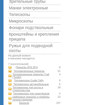
Зрительные трубы
Манки электронные
Телескопы
Микроскопы
Фонари подствольные
Кронштейны и крепления
прицела
Ружья для подводной
оxоты
На данный момент
в магазине находится:
7 посетитель(ей)
Прицелы ATN АТН
8
Тепловизионные прицелы
51
Тепловизионные прицелы Trail
4
(Трэйл)
Тепловизоры Guide Гайд
6
Тепловизоры автомобильные
6
Тепловизоры для охоты и
39
строительства
Тепловизоры для смартфонов
4
Цифровые прицелы и приборы
23
ночного видения
Бинокли
237