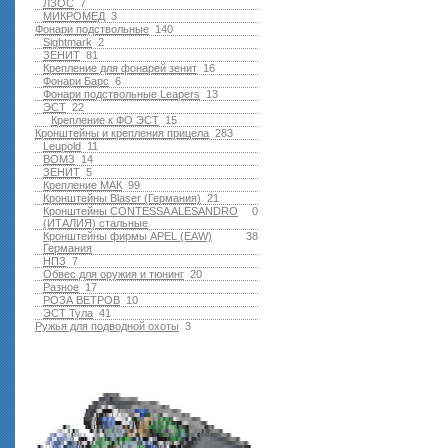
ЛЗОС
7
МИКРОМЕД
3
Фонари подствольные
140
Sightmark
2
ЗЕНИТ
81
Крепление для фонарей зенит
16
Фонари Барс
6
Фонари подствольные Leapers
13
ЭСТ
22
Крепление к ФО ЭСТ
15
Кронштейны и крепления прицела
283
Leupold
11
ВОМЗ
14
ЗЕНИТ
5
Крепление МАК
99
Кронштейны Blaser (Германия)
21
Кронштейны CONTESSA ALESANDRO
0
(ИТАЛИЯ) стальные
Кронштейны фирмы APEL (EAW)
38
Германия
НПЗ
7
Обвес для оружия и тюнинг
20
Разное
17
РОЗА ВЕТРОВ
10
ЭСТ Тула
41
Ружья для подводной оxоты
3