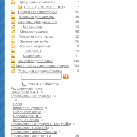
Прицельные комплексы
7
ПОСП (БЕЛОМО-ЗЕНИТ)
7
Прицелы коллиматорные
95
Лазерные дальномеры
49
Лазерные целеуказатели
39
Монокуляры
13
Металлоискатели
68
Холодная пристрелка
12
Зрительные трубы
35
Манки электронные
9
Телескопы
19
Микроскопы
11
Фонари подствольные
140
Кронштейны и крепления прицела
283
Ружья для подводной оxоты
3
искать в найденном
Расширенный поиск
Прицелы ATN АТН
8
Тепловизионные прицелы
51
0
Dedal
6
Infratech Инфратех
8
Pulsar Apex Апекс
10
Новосибирск НПЗ
2
Фортуна Fortuna
20
Тепловизионные прицелы Trail (Трэйл)
4
Тепловизоры Guide Гайд
6
Тепловизоры автомобильные
6
Тепловизоры для охоты и
39