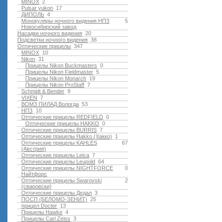
MINOX
2
Pulsar yukon
17
ДИПОЛЬ
4
Монокуляры ночного видения НПЗ
5
Новосибирский завод
Насадки ночного видения
20
Подсветки ночного видения
38
Оптические прицелы
347
MINOX
10
Nikon
31
Прицелы Nikon Buckmasters
0
Прицелы Nikon Fieldmaster
5
Прицелы Nikon Monarch
19
Прицелы Nikon ProStaff
7
Schmidt & Bender
9
VIXEN
7
ВОМЗ ПИЛАД Вологда
53
НПЗ
10
Оптические прицелы REDFIELD
0
Оптические прицелы HAKKO
0
Оптические прицелы BURRIS
7
Оптические прицелы Hakko (Хакко)
1
Оптические прицелы KAHLES
67
(Австрия)
Оптические прицелы Leica
7
Оптические прицелы Leupold
64
Оптические прицелы NIGHTFORCE
0
Найтфорс
Оптические прицелы Swarovski
2
(сваровски)
Оптические прицелы Дедал
3
ПОСП (БЕЛОМО-ЗЕНИТ)
25
прицел Docter
13
Прицелы Hawke
4
Прицелы Carl Zeiss
3