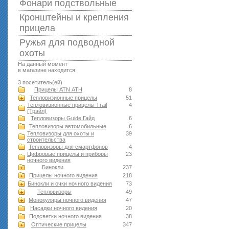
Фонари подствольные
Кронштейны и крепления
прицела
Ружья для подводной
оxоты
На данный момент
в магазине находится:
3 посетитель(ей)
Прицелы ATN АТН
8
Тепловизионные прицелы
51
Тепловизионные прицелы Trail
4
(Трэйл)
Тепловизоры Guide Гайд
6
Тепловизоры автомобильные
6
Тепловизоры для охоты и
39
строительства
Тепловизоры для смартфонов
4
Цифровые прицелы и приборы
23
ночного видения
Бинокли
237
Прицелы ночного видения
218
Бинокли и очки ночного видения
73
Тепловизоры
49
Монокуляры ночного видения
47
Насадки ночного видения
20
Подсветки ночного видения
38
Оптические прицелы
347