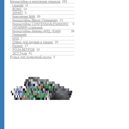
Кронштейны и крепления прицела
283
Leupold
11
ВОМЗ
14
ЗЕНИТ
5
Крепление МАК
99
Кронштейны Blaser (Германия)
21
Кронштейны CONTESSA ALESANDRO
0
(ИТАЛИЯ) стальные
Кронштейны фирмы APEL (EAW)
38
Германия
НПЗ
7
Обвес для оружия и тюнинг
20
Разное
17
РОЗА ВЕТРОВ
10
ЭСТ Тула
41
Ружья для подводной оxоты
3