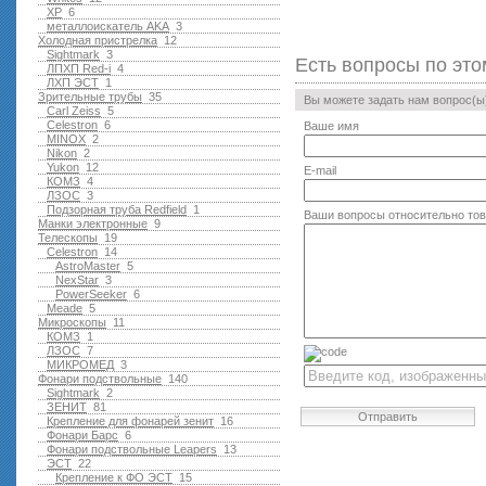
XP
6
металлоискатель AKA
3
Холодная пристрелка
12
Sightmark
3
Есть вопросы по это
ЛПХП Red-i
4
ЛХП ЭСТ
1
Зрительные трубы
35
Вы можете задать нам вопрос(
Carl Zeiss
5
Celestron
6
Ваше имя
MINOX
2
Nikon
2
Yukon
12
E-mail
КОМЗ
4
ЛЗОС
3
Подзорная труба Redfield
1
Ваши вопросы относительно то
Манки электронные
9
Телескопы
19
Celestron
14
AstroMaster
5
NexStar
3
PowerSeeker
6
Meade
5
Микроскопы
11
КОМЗ
1
ЛЗОС
7
МИКРОМЕД
3
Фонари подствольные
140
Sightmark
2
ЗЕНИТ
81
Отправить
Крепление для фонарей зенит
16
Фонари Барс
6
Фонари подствольные Leapers
13
ЭСТ
22
Крепление к ФО ЭСТ
15