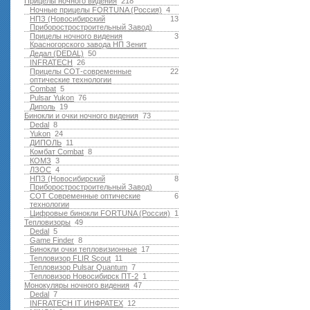
Прицелы ночного видения
218
Ночные прицелы FORTUNA (Россия)
4
НПЗ (Новосибирский
13
Приборостростроительный Завод)
Прицелы ночного видения
3
Красногорского завода НП Зенит
Дедал (DEDAL)
50
INFRATECH
26
Прицелы СОТ-современные
22
оптические технологии
Combat
5
Pulsar Yukon
76
Диполь
19
Бинокли и очки ночного видения
73
Dedal
8
Yukon
24
ДИПОЛЬ
11
Комбат Combat
8
КОМЗ
3
ЛЗОС
4
НПЗ (Новосибирский
8
Приборостростроительный Завод)
СОТ Современные оптические
6
технологии
Цифровые бинокли FORTUNA (Россия)
1
Тепловизоры
49
Dedal
5
Game Finder
8
Бинокли очки тепловизионные
17
Тепловизор FLIR Scout
11
Тепловизор Pulsar Quantum
7
Тепловизор Новосибирск ПТ-2
1
Монокуляры ночного видения
47
Dedal
7
INFRATECH IT ИНФРАТЕХ
12