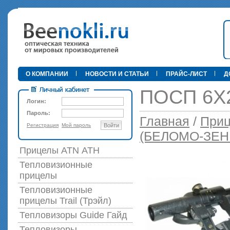
•
О КОМПАНИИ
НОВОСТИ И СТАТЬИ
ПРАЙС-ЛИСТ
Д
ПОСП 6Х
Логин:
Пароль:
Главная
/
Приц
Регистрация
Мой пароль
Войти
89 000 р
(БЕЛОМО-ЗЕН
Прицелы ATN АТН
Тепловизионные
прицелы
Тепловизионные
прицелы Trail (Трэйл)
Тепловизоры Guide Гайд
Тепловизоры