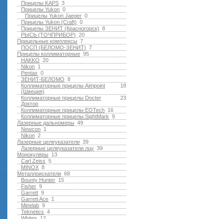
Прицелы KAPS
3
Прицелы Yukon
0
Прицелы Yukon Jaeger
0
Прицелы Yukon (Craft)
0
Прицелы ЗЕНИТ (Красногорск)
8
РЫСЬ (ТОЧПРИБОР)
20
Прицельные комплексы
7
ПОСП (БЕЛОМО-ЗЕНИТ)
7
Прицелы коллиматорные
95
HAKKO
20
Nikon
1
Pentax
0
ЗЕНИТ-БЕЛОМО
8
Коллиматорные прицелы Aimpoint
18
(Швеция)
Коллиматорные прицелы Docter
23
Доктор
Коллиматорные прицелы EOTech
16
Коллиматорные прицелы SightMark
9
Лазерные дальномеры
49
Newcon
1
Nikon
2
Лазерные целеуказатели
39
Лазерные целеуказатели лцу
39
Монокуляры
13
Carl Zeiss
5
MINOX
8
Металлоискатели
68
Bounty Hunter
15
Fisher
9
Garrett
9
Garrett Ace
1
Minelab
9
Teknetics
4
Whites
12