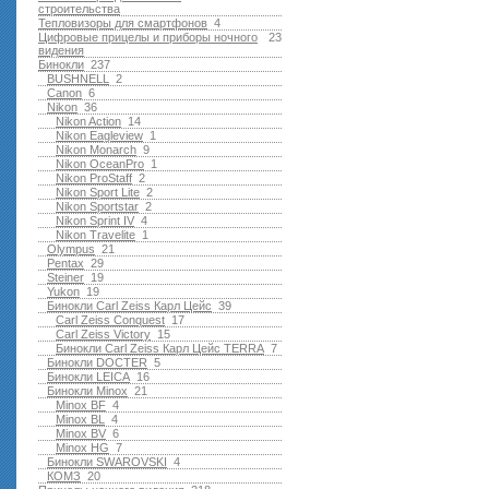
строительства
Тепловизоры для смартфонов
4
Цифровые прицелы и приборы ночного
23
видения
Бинокли
237
BUSHNELL
2
Canon
6
Nikon
36
Nikon Action
14
Nikon Eagleview
1
Nikon Monarch
9
Nikon OceanPro
1
Nikon ProStaff
2
Nikon Sport Lite
2
Nikon Sportstar
2
Nikon Sprint IV
4
Nikon Travelite
1
Olympus
21
Pentax
29
Steiner
19
Yukon
19
Бинокли Carl Zeiss Карл Цейс
39
Carl Zeiss Conquest
17
Carl Zeiss Victory
15
Бинокли Carl Zeiss Карл Цейс TERRA
7
Бинокли DOCTER
5
Бинокли LEICA
16
Бинокли Minox
21
Minox BF
4
Minox BL
4
Minox BV
6
Minox HG
7
Бинокли SWAROVSKI
4
КОМЗ
20