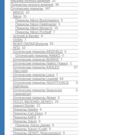
Насадки ночного видения
20
Подсветки ночного видения
38
Оптические прицелы
347
MINOX
10
Nikon
31
Прицелы Nikon Buckmasters
0
Прицелы Nikon Fieldmaster
5
Прицелы Nikon Monarch
19
Прицелы Nikon ProStaff
7
Schmidt & Bender
9
VIXEN
7
ВОМЗ ПИЛАД Вологда
53
НПЗ
10
Оптические прицелы REDFIELD
0
Оптические прицелы HAKKO
0
Оптические прицелы BURRIS
7
Оптические прицелы Hakko (Хакко)
1
Оптические прицелы KAHLES
67
(Австрия)
Оптические прицелы Leica
7
Оптические прицелы Leupold
64
Оптические прицелы NIGHTFORCE
0
Найтфорс
Оптические прицелы Swarovski
2
(сваровски)
Оптические прицелы Дедал
3
ПОСП (БЕЛОМО-ЗЕНИТ)
25
прицел Docter
13
Прицелы Hawke
4
Прицелы Carl Zeiss
3
Прицелы KAPS
3
Прицелы Yukon
0
Прицелы Yukon Jaeger
0
Прицелы Yukon (Craft)
0
Прицелы ЗЕНИТ (Красногорск)
8