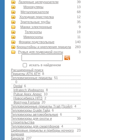
Лазерные целеуказатели
39
Монокуляры
13
Металлоискатели
68
Холодная пристрелка
12
Зрительные трубы
35
Манки электронные
9
Телескопы
19
Микроскопы
11
Фонари подствольные
140
Кронштейны и крепления прицела
283
Ружья для подводной оxоты
3
искать в найденном
Расширенный поиск
Прицелы ATN АТН
8
Тепловизионные прицелы
51
0
Dedal
6
Infratech Инфратех
8
Pulsar Apex Апекс
10
Новосибирск НПЗ
2
Фортуна Fortuna
20
Тепловизионные прицелы Trail (Трэйл)
4
Тепловизоры Guide Гайд
6
Тепловизоры автомобильные
6
Тепловизоры для охоты и
39
строительства
Тепловизоры для смартфонов
4
Цифровые прицелы и приборы ночного
23
видения
Бинокли
237