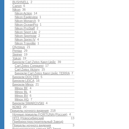
BUSHNELL
2
Canon
6
Nikon
36
Nikon Action
14
Nikon Eagleview
1
Nikon Monarch
9
Nikon OceanPro
1
Nikon ProStaff
2
Nikon Sport Lite
2
Nikon Sportstar
2
Nikon Sprint IV
4
Nikon Travelite
1
Olympus
21
Pentax
29
Steiner
19
Yukon
19
Бинокли Carl Zeiss Карл Цейс
39
Carl Zeiss Conquest
17
Carl Zeiss Victory
15
Бинокли Carl Zeiss Карл Цейс TERRA
7
Бинокли DOCTER
5
Бинокли LEICA
16
Бинокли Minox
21
Minox BF
4
Minox BL
4
Minox BV
6
Minox HG
7
Бинокли SWAROVSKI
4
КОМЗ
20
Прицелы ночного видения
218
Ночные прицелы FORTUNA (Россия)
4
НПЗ (Новосибирский
13
Приборостростроительный Завод)
Прицелы ночного видения
3
Красногорского завода НП Зенит