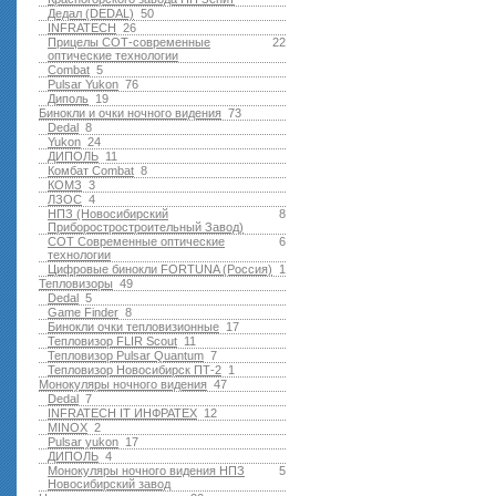
Дедал (DEDAL)
50
INFRATECH
26
Прицелы СОТ-современные
22
оптические технологии
Combat
5
Pulsar Yukon
76
Диполь
19
Бинокли и очки ночного видения
73
Dedal
8
Yukon
24
ДИПОЛЬ
11
Комбат Combat
8
КОМЗ
3
ЛЗОС
4
НПЗ (Новосибирский
8
Приборостростроительный Завод)
СОТ Современные оптические
6
технологии
Цифровые бинокли FORTUNA (Россия)
1
Тепловизоры
49
Dedal
5
Game Finder
8
Бинокли очки тепловизионные
17
Тепловизор FLIR Scout
11
Тепловизор Pulsar Quantum
7
Тепловизор Новосибирск ПТ-2
1
Монокуляры ночного видения
47
Dedal
7
INFRATECH IT ИНФРАТЕХ
12
MINOX
2
Pulsar yukon
17
ДИПОЛЬ
4
Монокуляры ночного видения НПЗ
5
Новосибирский завод