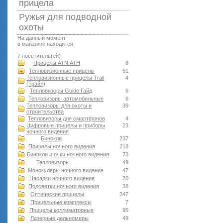
прицела
Ружья для подводной
оxоты
На данный момент
в магазине находится:
7 посетитель(ей)
Прицелы ATN АТН
8
Тепловизионные прицелы
51
Тепловизионные прицелы Trail
4
(Трэйл)
Тепловизоры Guide Гайд
6
Тепловизоры автомобильные
6
Тепловизоры для охоты и
39
строительства
Тепловизоры для смартфонов
4
Цифровые прицелы и приборы
23
ночного видения
Бинокли
237
Прицелы ночного видения
218
Бинокли и очки ночного видения
73
Тепловизоры
49
Монокуляры ночного видения
47
Насадки ночного видения
20
Подсветки ночного видения
38
Оптические прицелы
347
Прицельные комплексы
7
Прицелы коллиматорные
95
Лазерные дальномеры
49