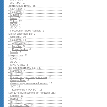
ЛХП ЭСТ
1
Зрительные трубы
35
Carl Zeiss
5
Celestron
6
MINOX
2
Nikon
2
Yukon
12
КОМЗ
4
ЛЗОС
3
Подзорная труба Redfield
1
Манки электронные
9
Телескопы
19
Celestron
14
AstroMaster
5
NexStar
3
PowerSeeker
6
Meade
5
Микроскопы
11
КОМЗ
1
ЛЗОС
7
МИКРОМЕД
3
Фонари подствольные
140
Sightmark
2
ЗЕНИТ
81
Крепление для фонарей зенит
16
Фонари Барс
6
Фонари подствольные Leapers
13
ЭСТ
22
Крепление к ФО ЭСТ
15
Кронштейны и крепления прицела
283
Leupold
11
ВОМЗ
14
ЗЕНИТ
5
Крепление МАК
99