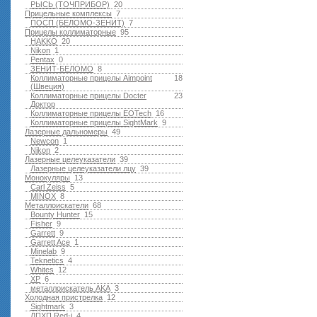
РЫСЬ (ТОЧПРИБОР)
20
Прицельные комплексы
7
ПОСП (БЕЛОМО-ЗЕНИТ)
7
Прицелы коллиматорные
95
HAKKO
20
Nikon
1
Pentax
0
ЗЕНИТ-БЕЛОМО
8
Коллиматорные прицелы Aimpoint
18
(Швеция)
Коллиматорные прицелы Docter
23
Доктор
Коллиматорные прицелы EOTech
16
Коллиматорные прицелы SightMark
9
Лазерные дальномеры
49
Newcon
1
Nikon
2
Лазерные целеуказатели
39
Лазерные целеуказатели лцу
39
Монокуляры
13
Carl Zeiss
5
MINOX
8
Металлоискатели
68
Bounty Hunter
15
Fisher
9
Garrett
9
Garrett Ace
1
Minelab
9
Teknetics
4
Whites
12
XP
6
металлоискатель AKA
3
Холодная пристрелка
12
Sightmark
3
ЛПХП Red-i
4