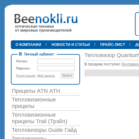
•
О КОМПАНИИ
НОВОСТИ И СТАТЬИ
ПРАЙС-ЛИСТ
Д
Тепловизор Quant
Логин:
В продажу поступил
Тепловизо
Пароль:
Регистрация
Мой пароль
Войти
89 000 р
Прицелы ATN АТН
Тепловизионные
прицелы
Тепловизионные
прицелы Trail (Трэйл)
Тепловизоры Guide Гайд
Тепловизоры