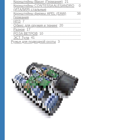
Кронштейны Blaser (Германия)
21
Кронштейны CONTESSA ALESANDRO
0
(ИТАЛИЯ) стальные
Кронштейны фирмы APEL (EAW)
38
Германия
НПЗ
7
Обвес для оружия и тюнинг
20
Разное
17
РОЗА ВЕТРОВ
10
ЭСТ Тула
41
Ружья для подводной оxоты
3