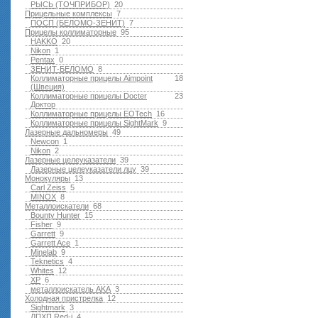
РЫСЬ (ТОЧПРИБОР)
20
Прицельные комплексы
7
ПОСП (БЕЛОМО-ЗЕНИТ)
7
Прицелы коллиматорные
95
HAKKO
20
Nikon
1
Pentax
0
ЗЕНИТ-БЕЛОМО
8
Коллиматорные прицелы Aimpoint
18
(Швеция)
Коллиматорные прицелы Docter
23
Доктор
Коллиматорные прицелы EOTech
16
Коллиматорные прицелы SightMark
9
Лазерные дальномеры
49
Newcon
1
Nikon
2
Лазерные целеуказатели
39
Лазерные целеуказатели лцу
39
Монокуляры
13
Carl Zeiss
5
MINOX
8
Металлоискатели
68
Bounty Hunter
15
Fisher
9
Garrett
9
Garrett Ace
1
Minelab
9
Teknetics
4
Whites
12
XP
6
металлоискатель AKA
3
Холодная пристрелка
12
Sightmark
3
ЛПХП Red-i
4