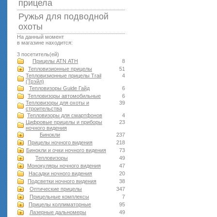
прицела
Ружья для подводной
оxоты
На данный момент
в магазине находится:
3 посетитель(ей)
Прицелы ATN АТН
8
Тепловизионные прицелы
51
Тепловизионные прицелы Trail
4
(Трэйл)
Тепловизоры Guide Гайд
6
Тепловизоры автомобильные
6
Тепловизоры для охоты и
39
строительства
Тепловизоры для смартфонов
4
Цифровые прицелы и приборы
23
ночного видения
Бинокли
237
Прицелы ночного видения
218
Бинокли и очки ночного видения
73
Тепловизоры
49
Монокуляры ночного видения
47
Насадки ночного видения
20
Подсветки ночного видения
38
Оптические прицелы
347
Прицельные комплексы
7
Прицелы коллиматорные
95
Лазерные дальномеры
49