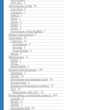
ЛХП ЭСТ
1
Зрительные трубы
35
Carl Zeiss
5
Celestron
6
MINOX
2
Nikon
2
Yukon
12
КОМЗ
4
ЛЗОС
3
Подзорная труба Redfield
1
Манки электронные
9
Телескопы
19
Celestron
14
AstroMaster
5
NexStar
3
PowerSeeker
6
Meade
5
Микроскопы
11
КОМЗ
1
ЛЗОС
7
МИКРОМЕД
3
Фонари подствольные
140
Sightmark
2
ЗЕНИТ
81
Крепление для фонарей зенит
16
Фонари Барс
6
Фонари подствольные Leapers
13
ЭСТ
22
Крепление к ФО ЭСТ
15
Кронштейны и крепления прицела
283
Leupold
11
ВОМЗ
14
ЗЕНИТ
5
Крепление МАК
99