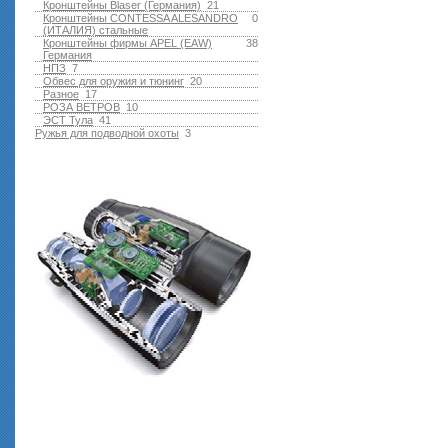
Кронштейны Blaser (Германия)
21
Кронштейны CONTESSA ALESANDRO
0
(ИТАЛИЯ) стальные
Кронштейны фирмы APEL (EAW)
38
Германия
НПЗ
7
Обвес для оружия и тюнинг
20
Разное
17
РОЗА ВЕТРОВ
10
ЭСТ Тула
41
Ружья для подводной оxоты
3