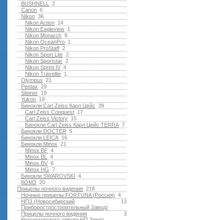
BUSHNELL
2
Canon
6
Nikon
36
Nikon Action
14
Nikon Eagleview
1
Nikon Monarch
9
Nikon OceanPro
1
Nikon ProStaff
2
Nikon Sport Lite
2
Nikon Sportstar
2
Nikon Sprint IV
4
Nikon Travelite
1
Olympus
21
Pentax
29
Steiner
19
Yukon
19
Бинокли Carl Zeiss Карл Цейс
39
Carl Zeiss Conquest
17
Carl Zeiss Victory
15
Бинокли Carl Zeiss Карл Цейс TERRA
7
Бинокли DOCTER
5
Бинокли LEICA
16
Бинокли Minox
21
Minox BF
4
Minox BL
4
Minox BV
6
Minox HG
7
Бинокли SWAROVSKI
4
КОМЗ
20
Прицелы ночного видения
218
Ночные прицелы FORTUNA (Россия)
4
НПЗ (Новосибирский
13
Приборостростроительный Завод)
Прицелы ночного видения
3
Красногорского завода НП Зенит