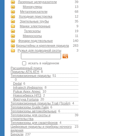
Лазерные целеуказатели
39
Монокуляры
13
Металлоискатели
68
Холодная пристрелка
12
Зрительные трубы
35
Манки электронные
9
Телескопы
19
Микроскопы
11
Фонари подствольные
140
Кронштейны и крепления прицела
283
Ружья для подводной оxоты
3
искать в найденном
Расширенный поиск
Прицелы ATN АТН
8
Тепловизионные прицелы
51
0
Dedal
6
Infratech Инфратех
8
Pulsar Apex Апекс
10
Новосибирск НПЗ
2
Фортуна Fortuna
20
Тепловизионные прицелы Trail (Трэйл)
4
Тепловизоры Guide Гайд
6
Тепловизоры автомобильные
6
Тепловизоры для охоты и
39
строительства
Тепловизоры для смартфонов
4
Цифровые прицелы и приборы ночного
23
видения
Бинокли
237