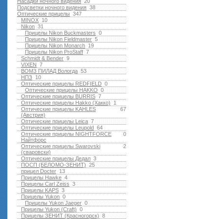
Насадки ночного видения
20
Подсветки ночного видения
38
Оптические прицелы
347
MINOX
10
Nikon
31
Прицелы Nikon Buckmasters
0
Прицелы Nikon Fieldmaster
5
Прицелы Nikon Monarch
19
Прицелы Nikon ProStaff
7
Schmidt & Bender
9
VIXEN
7
ВОМЗ ПИЛАД Вологда
53
НПЗ
10
Оптические прицелы REDFIELD
0
Оптические прицелы HAKKO
0
Оптические прицелы BURRIS
7
Оптические прицелы Hakko (Хакко)
1
Оптические прицелы KAHLES
67
(Австрия)
Оптические прицелы Leica
7
Оптические прицелы Leupold
64
Оптические прицелы NIGHTFORCE
0
Найтфорс
Оптические прицелы Swarovski
2
(сваровски)
Оптические прицелы Дедал
3
ПОСП (БЕЛОМО-ЗЕНИТ)
25
прицел Docter
13
Прицелы Hawke
4
Прицелы Carl Zeiss
3
Прицелы KAPS
3
Прицелы Yukon
0
Прицелы Yukon Jaeger
0
Прицелы Yukon (Craft)
0
Прицелы ЗЕНИТ (Красногорск)
8