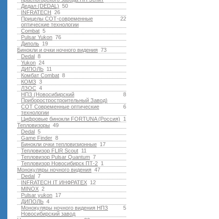
Дедал (DEDAL)
50
INFRATECH
26
Прицелы СОТ-современные
22
оптические технологии
Combat
5
Pulsar Yukon
76
Диполь
19
Бинокли и очки ночного видения
73
Dedal
8
Yukon
24
ДИПОЛЬ
11
Комбат Combat
8
КОМЗ
3
ЛЗОС
4
НПЗ (Новосибирский
8
Приборостростроительный Завод)
СОТ Современные оптические
6
технологии
Цифровые бинокли FORTUNA (Россия)
1
Тепловизоры
49
Dedal
5
Game Finder
8
Бинокли очки тепловизионные
17
Тепловизор FLIR Scout
11
Тепловизор Pulsar Quantum
7
Тепловизор Новосибирск ПТ-2
1
Монокуляры ночного видения
47
Dedal
7
INFRATECH IT ИНФРАТЕХ
12
MINOX
2
Pulsar yukon
17
ДИПОЛЬ
4
Монокуляры ночного видения НПЗ
5
Новосибирский завод